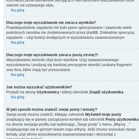
Rozmieszczenie elementów sterujących mechanizmem wyszukiwania może
zależeć od używanego stylu.
Na górę
Dlaczego moje wyszukiwanie nie zwraca wyników?
Prawdopodobnie zapytanie nie było jasno sprecyzowane i zawierało wiele
podobnych zwrotów nie zindeksowanych przez phpBB. Dokładnie sprecyzuj
zapytanie – użyj funkcji dostępnych w wyszukiwaniu zaawansowanym.
Na górę
Dlaczego moje wyszukiwanie zwraca pustą stronę?!
Wyszukiwanie zwróciło zbyt dużo wyników. Użyj zaawansowanego
wyszukiwania i postaraj się bardziej precyzyjnie określić szukany fragment
oraz fora, które mają być przeszukane.
Na górę
Jak można wyszukać użytkowników?
Przejdź na stronę
Użytkownicy
i kliknij odnośnik
Znajdź użytkownika
.
Na górę
W jaki sposób można znaleźć swoje posty i tematy?
Swoje posty można znaleźć, klikając odnośnik
Wyświetl moje posty
znajdujący się w panelu zarządzania kontem lub odnośnik
Posty użytkownika
na stronie swojego profilu lub wybierając „Twoje posty” z menu „Więcej…”
znajdującego się w górnym lewym rogu witryny. Jeśli chcesz wyszukać swoje
tematy, użyj strony wyszukiwania zaawansowanego i skorzystaj z