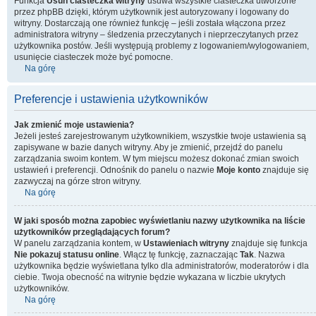
Funkcja
Usuń ciasteczka witryny
usuwa wszystkie ciasteczka utworzone
przez phpBB dzięki, którym użytkownik jest autoryzowany i logowany do
witryny. Dostarczają one również funkcję – jeśli została włączona przez
administratora witryny – śledzenia przeczytanych i nieprzeczytanych przez
użytkownika postów. Jeśli występują problemy z logowaniem/wylogowaniem,
usunięcie ciasteczek może być pomocne.
Na górę
Preferencje i ustawienia użytkowników
Jak zmienić moje ustawienia?
Jeżeli jesteś zarejestrowanym użytkownikiem, wszystkie twoje ustawienia są
zapisywane w bazie danych witryny. Aby je zmienić, przejdź do panelu
zarządzania swoim kontem. W tym miejscu możesz dokonać zmian swoich
ustawień i preferencji. Odnośnik do panelu o nazwie
Moje konto
znajduje się
zazwyczaj na górze stron witryny.
Na górę
W jaki sposób można zapobiec wyświetlaniu nazwy użytkownika na liście
użytkowników przeglądających forum?
W panelu zarządzania kontem, w
Ustawieniach witryny
znajduje się funkcja
Nie pokazuj statusu online
. Włącz tę funkcję, zaznaczając
Tak
. Nazwa
użytkownika będzie wyświetlana tylko dla administratorów, moderatorów i dla
ciebie. Twoja obecność na witrynie będzie wykazana w liczbie ukrytych
użytkowników.
Na górę