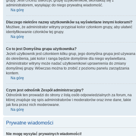
grupy. Jeśli chcesz utworzyć grupę użytkowników, skontaktuj się z
administratorem, wysyłając do niego prywatną wiadomość.
Na górę
Dlaczego niektóre nazwy użytkowników są wyświetlane innymi kolorami?
Możliwe, że administrator witryny przypisał kolor członkom grupy, aby ułatwić
identyfikowanie członków tej grupy.
Na górę
Co to jest
Domyślna grupa użytkownika
?
Jeżeli użytkownik jest członkiem kilku grup, jego domyślna grupa jest używana
do określenia, jaki kolor i ranga będzie domyślnie dla niego wyświetlana.
Administrator witryny może nadać użytkownikowi uprawnienia do zmiany
domyślnej grupy. Wówczas można to zrobić z poziomu panelu zarządzania
kontem.
Na górę
Czym jest odnośnik
Zespół administracyjny
?
Odnośnik ten prowadzi do strony z listą osób odpowiedzialnych za forum, na
której znajduje się spis administratorów i moderatorów oraz inne dane, takie
jak fora przez nich moderowane.
Na górę
Prywatne wiadomości
Nie mogę wysyłać prywatnych wiadomości!