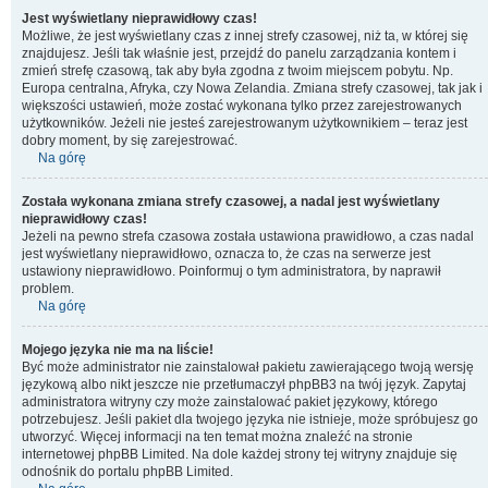
Jest wyświetlany nieprawidłowy czas!
Możliwe, że jest wyświetlany czas z innej strefy czasowej, niż ta, w której się
znajdujesz. Jeśli tak właśnie jest, przejdź do panelu zarządzania kontem i
zmień strefę czasową, tak aby była zgodna z twoim miejscem pobytu. Np.
Europa centralna, Afryka, czy Nowa Zelandia. Zmiana strefy czasowej, tak jak i
większości ustawień, może zostać wykonana tylko przez zarejestrowanych
użytkowników. Jeżeli nie jesteś zarejestrowanym użytkownikiem – teraz jest
dobry moment, by się zarejestrować.
Na górę
Została wykonana zmiana strefy czasowej, a nadal jest wyświetlany
nieprawidłowy czas!
Jeżeli na pewno strefa czasowa została ustawiona prawidłowo, a czas nadal
jest wyświetlany nieprawidłowo, oznacza to, że czas na serwerze jest
ustawiony nieprawidłowo. Poinformuj o tym administratora, by naprawił
problem.
Na górę
Mojego języka nie ma na liście!
Być może administrator nie zainstalował pakietu zawierającego twoją wersję
językową albo nikt jeszcze nie przetłumaczył phpBB3 na twój język. Zapytaj
administratora witryny czy może zainstalować pakiet językowy, którego
potrzebujesz. Jeśli pakiet dla twojego języka nie istnieje, może spróbujesz go
utworzyć. Więcej informacji na ten temat można znaleźć na stronie
internetowej phpBB Limited. Na dole każdej strony tej witryny znajduje się
odnośnik do portalu phpBB Limited.