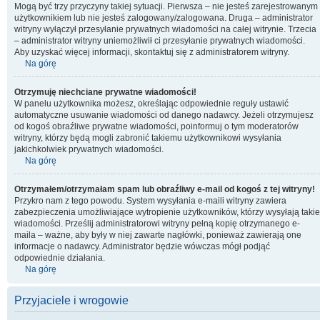
Mogą być trzy przyczyny takiej sytuacji. Pierwsza – nie jesteś zarejestrowanym
użytkownikiem lub nie jesteś zalogowany/zalogowana. Druga – administrator
witryny wyłączył przesyłanie prywatnych wiadomości na całej witrynie. Trzecia
– administrator witryny uniemożliwił ci przesyłanie prywatnych wiadomości.
Aby uzyskać więcej informacji, skontaktuj się z administratorem witryny.
Na górę
Otrzymuję niechciane prywatne wiadomości!
W panelu użytkownika możesz, określając odpowiednie reguły ustawić
automatyczne usuwanie wiadomości od danego nadawcy. Jeżeli otrzymujesz
od kogoś obraźliwe prywatne wiadomości, poinformuj o tym moderatorów
witryny, którzy będą mogli zabronić takiemu użytkownikowi wysyłania
jakichkolwiek prywatnych wiadomości.
Na górę
Otrzymałem/otrzymałam spam lub obraźliwy e-mail od kogoś z tej witryny!
Przykro nam z tego powodu. System wysyłania e-maili witryny zawiera
zabezpieczenia umożliwiające wytropienie użytkowników, którzy wysyłają takie
wiadomości. Prześlij administratorowi witryny pełną kopię otrzymanego e-
maila – ważne, aby były w niej zawarte nagłówki, ponieważ zawierają one
informacje o nadawcy. Administrator będzie wówczas mógł podjąć
odpowiednie działania.
Na górę
Przyjaciele i wrogowie