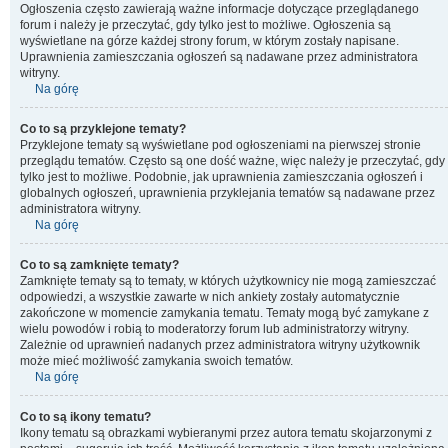
Ogłoszenia często zawierają ważne informacje dotyczące przeglądanego
forum i należy je przeczytać, gdy tylko jest to możliwe. Ogłoszenia są
wyświetlane na górze każdej strony forum, w którym zostały napisane.
Uprawnienia zamieszczania ogłoszeń są nadawane przez administratora
witryny.
Na górę
Co to są przyklejone tematy?
Przyklejone tematy są wyświetlane pod ogłoszeniami na pierwszej stronie
przeglądu tematów. Często są one dość ważne, więc należy je przeczytać, gdy
tylko jest to możliwe. Podobnie, jak uprawnienia zamieszczania ogłoszeń i
globalnych ogłoszeń, uprawnienia przyklejania tematów są nadawane przez
administratora witryny.
Na górę
Co to są zamknięte tematy?
Zamknięte tematy są to tematy, w których użytkownicy nie mogą zamieszczać
odpowiedzi, a wszystkie zawarte w nich ankiety zostały automatycznie
zakończone w momencie zamykania tematu. Tematy mogą być zamykane z
wielu powodów i robią to moderatorzy forum lub administratorzy witryny.
Zależnie od uprawnień nadanych przez administratora witryny użytkownik
może mieć możliwość zamykania swoich tematów.
Na górę
Co to są ikony tematu?
Ikony tematu są obrazkami wybieranymi przez autora tematu skojarzonymi z