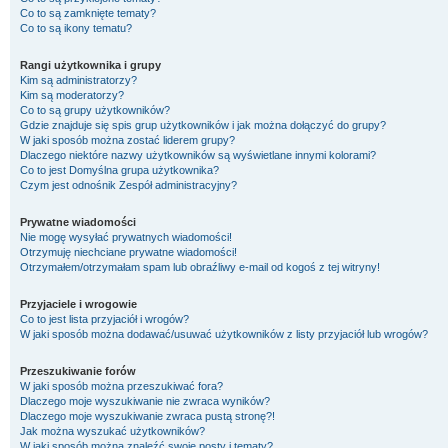
Co to są zamknięte tematy?
Co to są ikony tematu?
Rangi użytkownika i grupy
Kim są administratorzy?
Kim są moderatorzy?
Co to są grupy użytkowników?
Gdzie znajduje się spis grup użytkowników i jak można dołączyć do grupy?
W jaki sposób można zostać liderem grupy?
Dlaczego niektóre nazwy użytkowników są wyświetlane innymi kolorami?
Co to jest
Domyślna grupa użytkownika
?
Czym jest odnośnik
Zespół administracyjny
?
Prywatne wiadomości
Nie mogę wysyłać prywatnych wiadomości!
Otrzymuję niechciane prywatne wiadomości!
Otrzymałem/otrzymałam spam lub obraźliwy e-mail od kogoś z tej witryny!
Przyjaciele i wrogowie
Co to jest lista przyjaciół i wrogów?
W jaki sposób można dodawać/usuwać użytkowników z listy przyjaciół lub wrogów?
Przeszukiwanie forów
W jaki sposób można przeszukiwać fora?
Dlaczego moje wyszukiwanie nie zwraca wyników?
Dlaczego moje wyszukiwanie zwraca pustą stronę?!
Jak można wyszukać użytkowników?
W jaki sposób można znaleźć swoje posty i tematy?