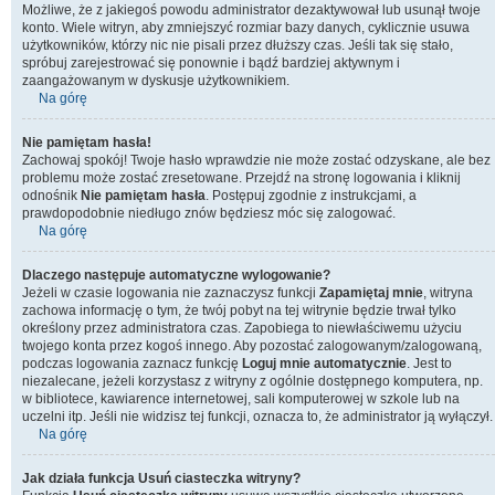
Możliwe, że z jakiegoś powodu administrator dezaktywował lub usunął twoje
konto. Wiele witryn, aby zmniejszyć rozmiar bazy danych, cyklicznie usuwa
użytkowników, którzy nic nie pisali przez dłuższy czas. Jeśli tak się stało,
spróbuj zarejestrować się ponownie i bądź bardziej aktywnym i
zaangażowanym w dyskusje użytkownikiem.
Na górę
Nie pamiętam hasła!
Zachowaj spokój! Twoje hasło wprawdzie nie może zostać odzyskane, ale bez
problemu może zostać zresetowane. Przejdź na stronę logowania i kliknij
odnośnik
Nie pamiętam hasła
. Postępuj zgodnie z instrukcjami, a
prawdopodobnie niedługo znów będziesz móc się zalogować.
Na górę
Dlaczego następuje automatyczne wylogowanie?
Jeżeli w czasie logowania nie zaznaczysz funkcji
Zapamiętaj mnie
, witryna
zachowa informację o tym, że twój pobyt na tej witrynie będzie trwał tylko
określony przez administratora czas. Zapobiega to niewłaściwemu użyciu
twojego konta przez kogoś innego. Aby pozostać zalogowanym/zalogowaną,
podczas logowania zaznacz funkcję
Loguj mnie automatycznie
. Jest to
niezalecane, jeżeli korzystasz z witryny z ogólnie dostępnego komputera, np.
w bibliotece, kawiarence internetowej, sali komputerowej w szkole lub na
uczelni itp. Jeśli nie widzisz tej funkcji, oznacza to, że administrator ją wyłączył.
Na górę
Jak działa funkcja
Usuń ciasteczka witryny
?