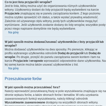
Co to jest lista przyjaciół i wrogów?
Jest to lista, którą można użyć do organizowania różnych użytkowników
witryny. Użytkownicy dodani do listy przyjaciół będą wyświetleni na karcie
Przyjaciele
znajdującej się w panelu zarządzania kontem. Z tego poziomu
można szybko sprawdzić ich status, a także wysłać prywatną wiadomość.
Zależnie od używanego stylu witryny, posty tych użytkowników mogą być
wyróżniane. Jeśli użytkownik zostanie dodany do listy wrogów, wszystkie posty
przez niego napisane domyślnie nie będą wyświetlane.
Na górę
W jaki sposób można dodawać/usuwać użytkowników z listy przyjaciół lub
wrogów?
Można dodawać użytkowników na dwa sposoby. Po pierwsze, klikając w
profilu wybranego użytkownika odnośnik
Dodaj do przyjaciół
lub
Dodaj do
wrogów
. Po drugie, przejść do panelu zarządzania swoim kontem i tam na
karcie
Przyjaciele i wrogowie
wprowadzić odpowiednie dane użytkownika. Na
tej samej karcie można także usuwać użytkowników z list.
Na górę
Przeszukiwanie forów
W jaki sposób można przeszukiwać fora?
Należy wprowadzić poszukiwaną frazę w pole wyszukiwania znajdujące się na
stronie wykazu forów, a także stronach forów i tematów. W celu uzyskania
zaawansowanych funkcji wyszukiwania, należy kliknąć odnośnik
Wyszukiwanie zaawansowane
dostępny na wszystkich stronach witryny.