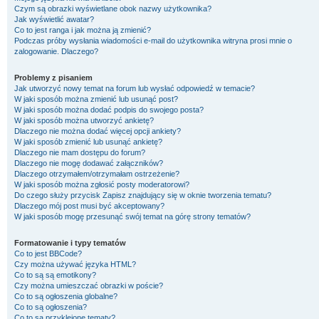
Czym są obrazki wyświetlane obok nazwy użytkownika?
Jak wyświetlić awatar?
Co to jest ranga i jak można ją zmienić?
Podczas próby wysłania wiadomości e-mail do użytkownika witryna prosi mnie o
zalogowanie. Dlaczego?
Problemy z pisaniem
Jak utworzyć nowy temat na forum lub wysłać odpowiedź w temacie?
W jaki sposób można zmienić lub usunąć post?
W jaki sposób można dodać podpis do swojego posta?
W jaki sposób można utworzyć ankietę?
Dlaczego nie można dodać więcej opcji ankiety?
W jaki sposób zmienić lub usunąć ankietę?
Dlaczego nie mam dostępu do forum?
Dlaczego nie mogę dodawać załączników?
Dlaczego otrzymałem/otrzymałam ostrzeżenie?
W jaki sposób można zgłosić posty moderatorowi?
Do czego służy przycisk
Zapisz
znajdujący się w oknie tworzenia tematu?
Dlaczego mój post musi być akceptowany?
W jaki sposób mogę przesunąć swój temat na górę strony tematów?
Formatowanie i typy tematów
Co to jest BBCode?
Czy można używać języka HTML?
Co to są są emotikony?
Czy można umieszczać obrazki w poście?
Co to są ogłoszenia globalne?
Co to są ogłoszenia?
Co to są przyklejone tematy?