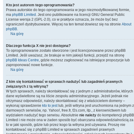
Kto jest autorem tego oprogramowania?
Prawa autorskie do tego oprogramowania w jego niezmodyfikowanej formie,
ma
phpBB Limited
. Jest ono publikowane na licencji GNU General Public
License wersja 2 (GPL-2.0), co w praktyce oznacza, że może być bez
ograniczeń dystrybuowane. Więcej na ten temat dowiesz się na stronie
About
phpBB
.
Na górę
Dlaczego funkcja X nie jest dostępna?
To oprogramowanie zostało stworzone i jest licencjonowane przez phpBB
Limited. Jeśli uważasz, że brakuje w nim jakiejś funkcji, przejdź na stronę
phpBB Ideas Centre
, gdzie możesz zagłosować na istniejące propozycje lub
zaproponować nowe funkcje.
Na górę
Z kim się kontaktować w sprawach nadużyć lub zagadnień prawnych
związanych z tą witryną?
W tych sprawach, należy skontaktować się z jednym z administratorów, których
dane wyświetlone są na liście zespołu administracyjnego. Jeżeli jednak nie
otrzymasz odpowiedzi, należy skontaktować się z właścicielem domeny –
wykonaj sprawdzenie
kto to jest
lub, jeśli witryna jest uruchomiona na jednym z
darmowych serwisów, np. Yahoo!, free.fr, f2s.com, itp., z kierownictwem lub
wydziałem nadużyć tego serwisu. Absolutnie
nie należy
do kompetencji phpBB
Limited i nie może ona w żaden sposób być obarczana odpowiedzialnością za
to w jaki sposób, gdzie lub przez kogo ta witryna jest używana. Proszę nie
kontaktować się z phpBB Limited w sprawach zagadnień prawnych