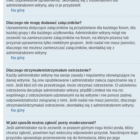
mieć odpowiednie uprawnienia. Skontaktuj się z moderatorem lub
administratorem witryny, aby ci je przydzielił.
Na górę
Dlaczego nie mogę dodawać załączników?
Uprawnienia dotyczące załączników są przydzielane dla każdego forum, dla
każdej grupy i dla każdego użytkownika. Administrator witryny mógł nie
zezwolić na zamieszczanie załączników na forum, na którym piszesz lub
przyznał uprawnienia tylko niektórym grupom. Jeśli nadal nie masz jasności,
dlaczego nie możesz zamieszczać załączników, skontaktuj się z
administratorem witryny.
Na górę
Dlaczego otrzymałem/otrzymałam ostrzeżenie?
Każdy administrator witryny ma swoje zasady i regulaminy obowiązujące na
danej witrynie. Są one opublikowane i administrator zaleca zapoznanie się z
nimi. Jeśli ktoś ich nie przestrzegał, może otrzymać ostrzeżenie. O udzieleniu
ostrzeżenia decyduje administrator witryny. phpBB Limited nie ma nic
wspólnego z ostrzeżeniami udzielanymi na tej witrynie i nie ponosi żadnej
odpowiedzialności związanej z nimi. Jeśli nadal nie masz jasności, dlaczego
otrzymałeś/otrzymałaś ostrzeżenie, skontaktuj się z administratorem witryny.
Na górę
W jaki sposób można zgłosić posty moderatorowi?
Jeśli administrator na to zezwolił, w prawym górnym rogu treści posta, który
chcesz zgłosić, powinien być widoczny odpowiedni przycisk. Naciśnięcie tego
przycisku spowoduje przeniesienie cię do formularza, który po jego