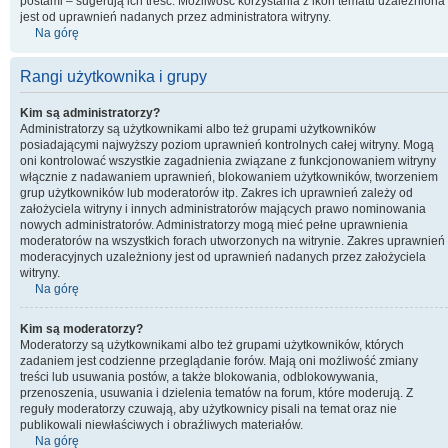
postami – sugerują ich treść. Możliwość korzystania z ikon tematu uzależniona
jest od uprawnień nadanych przez administratora witryny.
Na górę
Rangi użytkownika i grupy
Kim są administratorzy?
Administratorzy są użytkownikami albo też grupami użytkowników
posiadającymi najwyższy poziom uprawnień kontrolnych całej witryny. Mogą
oni kontrolować wszystkie zagadnienia związane z funkcjonowaniem witryny
włącznie z nadawaniem uprawnień, blokowaniem użytkowników, tworzeniem
grup użytkowników lub moderatorów itp. Zakres ich uprawnień zależy od
założyciela witryny i innych administratorów mających prawo nominowania
nowych administratorów. Administratorzy mogą mieć pełne uprawnienia
moderatorów na wszystkich forach utworzonych na witrynie. Zakres uprawnień
moderacyjnych uzależniony jest od uprawnień nadanych przez założyciela
witryny.
Na górę
Kim są moderatorzy?
Moderatorzy są użytkownikami albo też grupami użytkowników, których
zadaniem jest codzienne przeglądanie forów. Mają oni możliwość zmiany
treści lub usuwania postów, a także blokowania, odblokowywania,
przenoszenia, usuwania i dzielenia tematów na forum, które moderują. Z
reguły moderatorzy czuwają, aby użytkownicy pisali na temat oraz nie
publikowali niewłaściwych i obraźliwych materiałów.
Na górę