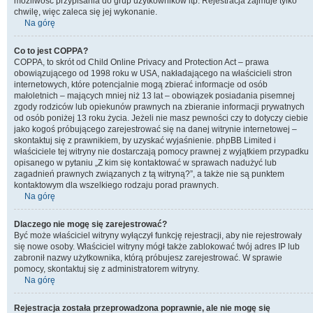
możliwość przypisania do grup użytkowników itp. Rejestracja zajmuje tylko
chwilę, więc zaleca się jej wykonanie.
Na górę
Co to jest COPPA?
COPPA, to skrót od Child Online Privacy and Protection Act – prawa
obowiązującego od 1998 roku w USA, nakładającego na właścicieli stron
internetowych, które potencjalnie mogą zbierać informacje od osób
małoletnich – mających mniej niż 13 lat – obowiązek posiadania pisemnej
zgody rodziców lub opiekunów prawnych na zbieranie informacji prywatnych
od osób poniżej 13 roku życia. Jeżeli nie masz pewności czy to dotyczy ciebie
jako kogoś próbującego zarejestrować się na danej witrynie internetowej –
skontaktuj się z prawnikiem, by uzyskać wyjaśnienie. phpBB Limited i
właściciele tej witryny nie dostarczają pomocy prawnej z wyjątkiem przypadku
opisanego w pytaniu „Z kim się kontaktować w sprawach nadużyć lub
zagadnień prawnych związanych z tą witryną?”, a także nie są punktem
kontaktowym dla wszelkiego rodzaju porad prawnych.
Na górę
Dlaczego nie mogę się zarejestrować?
Być może właściciel witryny wyłączył funkcję rejestracji, aby nie rejestrowały
się nowe osoby. Właściciel witryny mógł także zablokować twój adres IP lub
zabronił nazwy użytkownika, którą próbujesz zarejestrować. W sprawie
pomocy, skontaktuj się z administratorem witryny.
Na górę
Rejestracja została przeprowadzona poprawnie, ale nie mogę się