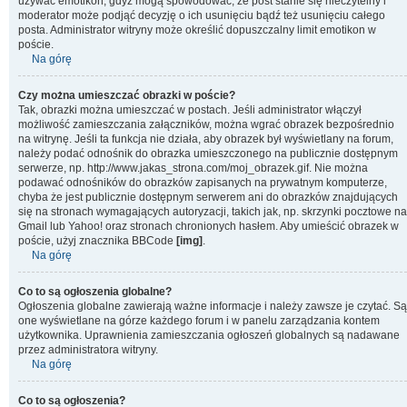
używać emotikon, gdyż mogą spowodować, że post stanie się nieczytelny i
moderator może podjąć decyzję o ich usunięciu bądź też usunięciu całego
posta. Administrator witryny może określić dopuszczalny limit emotikon w
poście.
Na górę
Czy można umieszczać obrazki w poście?
Tak, obrazki można umieszczać w postach. Jeśli administrator włączył
możliwość zamieszczania załączników, można wgrać obrazek bezpośrednio
na witrynę. Jeśli ta funkcja nie działa, aby obrazek był wyświetlany na forum,
należy podać odnośnik do obrazka umieszczonego na publicznie dostępnym
serwerze, np. http://www.jakas_strona.com/moj_obrazek.gif. Nie można
podawać odnośników do obrazków zapisanych na prywatnym komputerze,
chyba że jest publicznie dostępnym serwerem ani do obrazków znajdujących
się na stronach wymagających autoryzacji, takich jak, np. skrzynki pocztowe na
Gmail lub Yahoo! oraz stronach chronionych hasłem. Aby umieścić obrazek w
poście, użyj znacznika BBCode
[img]
.
Na górę
Co to są ogłoszenia globalne?
Ogłoszenia globalne zawierają ważne informacje i należy zawsze je czytać. Są
one wyświetlane na górze każdego forum i w panelu zarządzania kontem
użytkownika. Uprawnienia zamieszczania ogłoszeń globalnych są nadawane
przez administratora witryny.
Na górę
Co to są ogłoszenia?