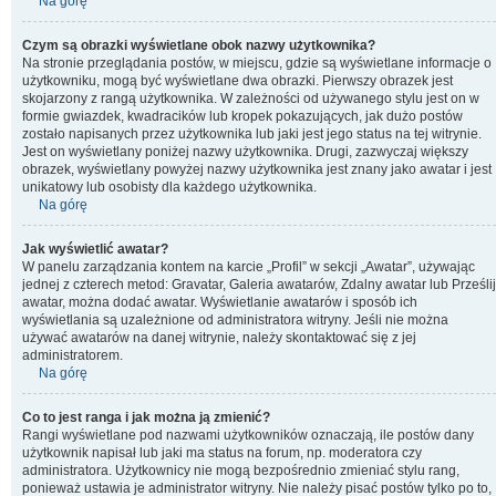
Na górę
Czym są obrazki wyświetlane obok nazwy użytkownika?
Na stronie przeglądania postów, w miejscu, gdzie są wyświetlane informacje o
użytkowniku, mogą być wyświetlane dwa obrazki. Pierwszy obrazek jest
skojarzony z rangą użytkownika. W zależności od używanego stylu jest on w
formie gwiazdek, kwadracików lub kropek pokazujących, jak dużo postów
zostało napisanych przez użytkownika lub jaki jest jego status na tej witrynie.
Jest on wyświetlany poniżej nazwy użytkownika. Drugi, zazwyczaj większy
obrazek, wyświetlany powyżej nazwy użytkownika jest znany jako awatar i jest
unikatowy lub osobisty dla każdego użytkownika.
Na górę
Jak wyświetlić awatar?
W panelu zarządzania kontem na karcie „Profil” w sekcji „Awatar”, używając
jednej z czterech metod: Gravatar, Galeria awatarów, Zdalny awatar lub Prześlij
awatar, można dodać awatar. Wyświetlanie awatarów i sposób ich
wyświetlania są uzależnione od administratora witryny. Jeśli nie można
używać awatarów na danej witrynie, należy skontaktować się z jej
administratorem.
Na górę
Co to jest ranga i jak można ją zmienić?
Rangi wyświetlane pod nazwami użytkowników oznaczają, ile postów dany
użytkownik napisał lub jaki ma status na forum, np. moderatora czy
administratora. Użytkownicy nie mogą bezpośrednio zmieniać stylu rang,
ponieważ ustawia je administrator witryny. Nie należy pisać postów tylko po to,