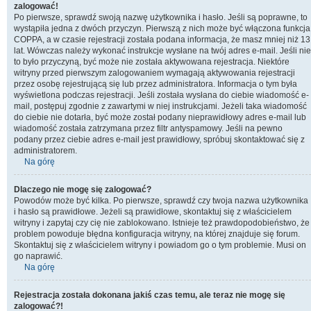
zalogować!
Po pierwsze, sprawdź swoją nazwę użytkownika i hasło. Jeśli są poprawne, to
wystąpiła jedna z dwóch przyczyn. Pierwszą z nich może być włączona funkcja
COPPA, a w czasie rejestracji została podana informacja, że masz mniej niż 13
lat. Wówczas należy wykonać instrukcje wysłane na twój adres e-mail. Jeśli nie
to było przyczyną, być może nie została aktywowana rejestracja. Niektóre
witryny przed pierwszym zalogowaniem wymagają aktywowania rejestracji
przez osobę rejestrującą się lub przez administratora. Informacja o tym była
wyświetlona podczas rejestracji. Jeśli została wysłana do ciebie wiadomość e-
mail, postępuj zgodnie z zawartymi w niej instrukcjami. Jeżeli taka wiadomość
do ciebie nie dotarła, być może został podany nieprawidłowy adres e-mail lub
wiadomość została zatrzymana przez filtr antyspamowy. Jeśli na pewno
podany przez ciebie adres e-mail jest prawidłowy, spróbuj skontaktować się z
administratorem.
Na górę
Dlaczego nie mogę się zalogować?
Powodów może być kilka. Po pierwsze, sprawdź czy twoja nazwa użytkownika
i hasło są prawidłowe. Jeżeli są prawidłowe, skontaktuj się z właścicielem
witryny i zapytaj czy cię nie zablokowano. Istnieje też prawdopodobieństwo, że
problem powoduje błędna konfiguracja witryny, na której znajduje się forum.
Skontaktuj się z właścicielem witryny i powiadom go o tym problemie. Musi on
go naprawić.
Na górę
Rejestracja została dokonana jakiś czas temu, ale teraz nie mogę się
zalogować?!