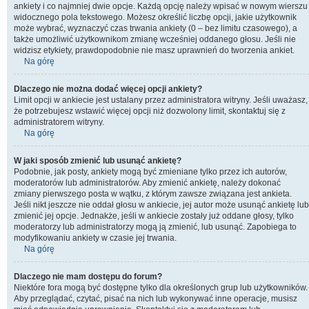
ankiety i co najmniej dwie opcje. Każdą opcję należy wpisać w nowym wierszu
widocznego pola tekstowego. Możesz określić liczbę opcji, jakie użytkownik
może wybrać, wyznaczyć czas trwania ankiety (0 – bez limitu czasowego), a
także umożliwić użytkownikom zmianę wcześniej oddanego głosu. Jeśli nie
widzisz etykiety, prawdopodobnie nie masz uprawnień do tworzenia ankiet.
Na górę
Dlaczego nie można dodać więcej opcji ankiety?
Limit opcji w ankiecie jest ustalany przez administratora witryny. Jeśli uważasz,
że potrzebujesz wstawić więcej opcji niż dozwolony limit, skontaktuj się z
administratorem witryny.
Na górę
W jaki sposób zmienić lub usunąć ankietę?
Podobnie, jak posty, ankiety mogą być zmieniane tylko przez ich autorów,
moderatorów lub administratorów. Aby zmienić ankietę, należy dokonać
zmiany pierwszego posta w wątku, z którym zawsze związana jest ankieta.
Jeśli nikt jeszcze nie oddał głosu w ankiecie, jej autor może usunąć ankietę lub
zmienić jej opcje. Jednakże, jeśli w ankiecie zostały już oddane głosy, tylko
moderatorzy lub administratorzy mogą ją zmienić, lub usunąć. Zapobiega to
modyfikowaniu ankiety w czasie jej trwania.
Na górę
Dlaczego nie mam dostępu do forum?
Niektóre fora mogą być dostępne tylko dla określonych grup lub użytkowników.
Aby przeglądać, czytać, pisać na nich lub wykonywać inne operacje, musisz