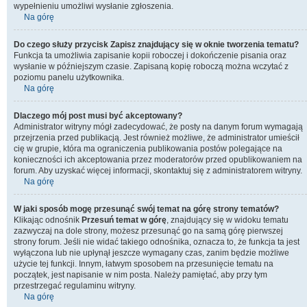
wypełnieniu umożliwi wysłanie zgłoszenia.
Na górę
Do czego służy przycisk
Zapisz
znajdujący się w oknie tworzenia tematu?
Funkcja ta umożliwia zapisanie kopii roboczej i dokończenie pisania oraz
wysłanie w późniejszym czasie. Zapisaną kopię roboczą można wczytać z
poziomu panelu użytkownika.
Na górę
Dlaczego mój post musi być akceptowany?
Administrator witryny mógł zadecydować, że posty na danym forum wymagają
przejrzenia przed publikacją. Jest również możliwe, że administrator umieścił
cię w grupie, która ma ograniczenia publikowania postów polegające na
konieczności ich akceptowania przez moderatorów przed opublikowaniem na
forum. Aby uzyskać więcej informacji, skontaktuj się z administratorem witryny.
Na górę
W jaki sposób mogę przesunąć swój temat na górę strony tematów?
Klikając odnośnik
Przesuń temat w górę
, znajdujący się w widoku tematu
zazwyczaj na dole strony, możesz przesunąć go na samą górę pierwszej
strony forum. Jeśli nie widać takiego odnośnika, oznacza to, że funkcja ta jest
wyłączona lub nie upłynął jeszcze wymagany czas, zanim będzie możliwe
użycie tej funkcji. Innym, łatwym sposobem na przesunięcie tematu na
początek, jest napisanie w nim posta. Należy pamiętać, aby przy tym
przestrzegać regulaminu witryny.
Na górę