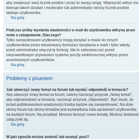
aby zwiększyć swój licznik postów i przez to swoją rangę. Większość witryn nie
toleruje takich działań i moderator lub administrator obniży licznik postów
takiego użytkownika.
Na górę
Podczas próby wysłania wiadomości e-mail do użytkownika witryna prosi
mnie o zalogowanie. Dlaczego?
Tylko zarejestrowani użytkownicy mogą wysyłać e-maile do innych
użytkowników przez wbudowany formularz wysyłania e-maili i tylko wtedy,
jeżeli administrator włączył tę funkcję. Ma to zabezpieczać przed
nieprawidłowym używaniem systemu poczty elektronicznej witryny przez
anonimowych użytkowników.
Na górę
Problemy z pisaniem
Jak utworzyć nowy temat na forum lub wysłać odpowiedź w temacie?
Aby utworzyć nowy temat na forum, należy nacisnąć przycisk „Nowy temat”,
aby odpowiedzieć w temacie, nacisnąć przycisk „Odpowiedz”. Być może, że
przed publikowaniem wiadomości trzeba będzie się zarejestrować. Na dole
strony forum lub strony tematów jest wyświetlana lista uprawnień użytkownika
na każdym forum. Na przykład: Możesz tworzyć nowe tematy, Możesz dodawać
załączniki itp.
Na górę
W jaki sposób można zmienić lub usunąć post?