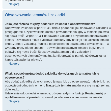
odpowiednich funkcji.
Na górę
Obserwowanie tematów i zakładki
Jaka jest różnica między dodaniem zakładki a obserwowaniem?
Dodawanie zakładek w phpBB 3.0 działa podobnie, jak dodawanie zakładek w
przeglądarce. Użytkownik nie dostaje powiadomienia, gdy w temacie pojawia
się nowa treść. W phpBB 3.1 dodawanie zakładek przypomina obserwowanie
tematu. Użytkownik może być powiadamiany, gdy nastąpi aktualizacja tematu
oznaczonego zakładką. Funkcja obserwowania powiadamia użytkownika – w
wybrany przez niego sposób – gdy w obserwowanym temacie bądź forum
pojawiła się nowa treść. Sposoby powiadamiania dla zakładek i
obserwowanych elementów można konfigurować w panelu użytkownika na
karcie „Ustawienia witryny”.
Na górę
W jaki sposób można dodać zakładkę do wybranych tematów lub je
obserwować?
Aby dodać zakładkę do wybranego tematu lub go obserwować, należy kliknąć
odpowiedni odnośnik w menu
Narzędzia tematu
znajdujące się na górze i na
dole wątku.
Udzielenie odpowiedzi w temacie, gdy jest aktywna funkcja
Powiadamiaj o
opublikowaniu odpowiedzi
spowoduje włączenie obserwowania tematu.
Na górę