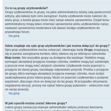
Co to są grupy użytkowników?
Grupy użytkowników, to grupy, na jakie administratorzy dzielą całą społeczność
witryny, aby łatwiej było nimi zarządzać. Każdy użytkownik może należeć do
wielu grup, a każda grupa może mieć swoje własne uprawnienia. Dzięki temu
administratorzy mogą łatwo zmieniać uprawnienia wielu użytkowników naraz,
nadawać uprawnienia moderatora lub dawać dostęp użytkownikom do
prywatnego forum.
Na górę
Gdzie znajduje się spis grup użytkowników i jak można dołączyć do grupy?
Spis grup użytkowników można zobaczyć, otwierając kartę
Grupy
znajdującą
się w panelu zarządzania kontem, który otwiera się po kliknięciu odnośnika
Moje konto
. Nie wszystkie grupy są dostępne dla każdego. Niektóre mogą
wymagać akceptacji przyjęcia nowego członka, niektóre mogą być zamknięte,
a jeszcze inne mogą mieć ukrytych członków. Użytkownik może poprosić o
przyjęcie do danej grupy, naciskając odpowiedni przycisk. Prośba o przyjęcie
do grupy, która wymaga akceptacji przyjęcia nowego członka, musi zostać
zaakceptowana przez lidera grupy. Może on poprosić użytkownika o podanie
wyjaśnień, dlaczego chce on dołączyć do tej grupy. W przypadku otrzymania
negatywnej decyzji, proszę nie nękać lidera grupy pytaniami – widocznie miał
on swoje powody.
Na górę
W jaki sposób można zostać liderem grupy?
Lidera grupy zazwyczaj mianuje administrator witryny podczas tworzenia