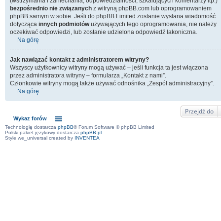
(wstrzymania i zaniechania, odpowiedzialności, szkalujących komentarzy itp.)
bezpośrednio nie związanych
z witryną phpBB.com lub oprogramowaniem
phpBB samym w sobie. Jeśli do phpBB Limited zostanie wysłana wiadomość
dotycząca
innych podmiotów
używających tego oprogramowania, nie należy
oczekiwać odpowiedzi, lub zostanie udzielona odpowiedź lakoniczna.
Na górę
Jak nawiązać kontakt z administratorem witryny?
Wszyscy użytkownicy witryny mogą używać – jeśli funkcja ta jest włączona
przez administratora witryny – formularza „Kontakt z nami”.
Członkowie witryny mogą także używać odnośnika „Zespół administracyjny”.
Na górę
Przejdź do
Wykaz forów
Technologię dostarcza
phpBB
® Forum Software © phpBB Limited
Polski pakiet językowy dostarcza
phpBB.pl
Style we_universal created by
INVENTEA