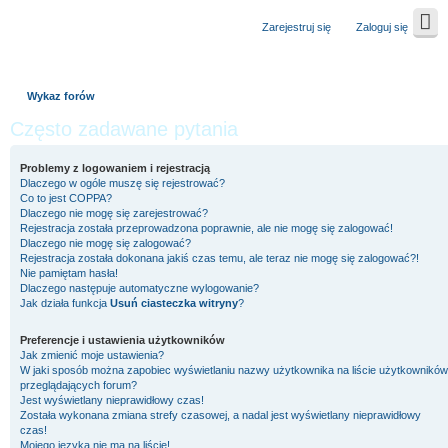
Zarejestruj się
Zaloguj się
Wykaz forów
Często zadawane pytania
Problemy z logowaniem i rejestracją
Dlaczego w ogóle muszę się rejestrować?
Co to jest COPPA?
Dlaczego nie mogę się zarejestrować?
Rejestracja została przeprowadzona poprawnie, ale nie mogę się zalogować!
Dlaczego nie mogę się zalogować?
Rejestracja została dokonana jakiś czas temu, ale teraz nie mogę się zalogować?!
Nie pamiętam hasła!
Dlaczego następuje automatyczne wylogowanie?
Jak działa funkcja
Usuń ciasteczka witryny
?
Preferencje i ustawienia użytkowników
Jak zmienić moje ustawienia?
W jaki sposób można zapobiec wyświetlaniu nazwy użytkownika na liście użytkowników
przeglądających forum?
Jest wyświetlany nieprawidłowy czas!
Została wykonana zmiana strefy czasowej, a nadal jest wyświetlany nieprawidłowy
czas!
Mojego języka nie ma na liście!