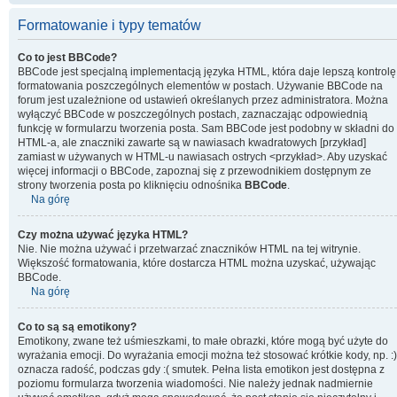
Formatowanie i typy tematów
Co to jest BBCode?
BBCode jest specjalną implementacją języka HTML, która daje lepszą kontrolę
formatowania poszczególnych elementów w postach. Używanie BBCode na
forum jest uzależnione od ustawień określanych przez administratora. Można
wyłączyć BBCode w poszczególnych postach, zaznaczając odpowiednią
funkcję w formularzu tworzenia posta. Sam BBCode jest podobny w składni do
HTML-a, ale znaczniki zawarte są w nawiasach kwadratowych [przykład]
zamiast w używanych w HTML-u nawiasach ostrych <przykład>. Aby uzyskać
więcej informacji o BBCode, zapoznaj się z przewodnikiem dostępnym ze
strony tworzenia posta po kliknięciu odnośnika
BBCode
.
Na górę
Czy można używać języka HTML?
Nie. Nie można używać i przetwarzać znaczników HTML na tej witrynie.
Większość formatowania, które dostarcza HTML można uzyskać, używając
BBCode.
Na górę
Co to są są emotikony?
Emotikony, zwane też uśmieszkami, to małe obrazki, które mogą być użyte do
wyrażania emocji. Do wyrażania emocji można też stosować krótkie kody, np. :)
oznacza radość, podczas gdy :( smutek. Pełna lista emotikon jest dostępna z
poziomu formularza tworzenia wiadomości. Nie należy jednak nadmiernie