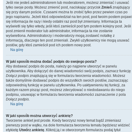
Jeśli nie jesteś administratorem lub moderatorem, możesz zmieniać i usuwać
tylko swoje posty. Możesz zmienić post, naciskając przycisk
Zmień
znajdujący
się przy danym poście. Czasami można to zrobić tylko przez pewien czas po
jego napisaniu. Jeżeli ktoś odpowiedział na ten post, pod twoim postem pojawi
się informacja ile razy i kiedy ostatni raz post był zmieniany. Informacja ta
wyświetli się tylko wtedy, jeśli ktoś zamieścił pod tym postem kolejny post. Jeśli
post zmienił moderator lub administrator, informacja ta nie zostanie
wyświetlona. Administratorzy i moderatorzy mogą zostawić notatkę z
informacją, dlaczego ten post zmieniali. Zwykli użytkownicy nie mogą usuwać
postów, gdy ktoś zamieścił pod ich postem nowy post.
Na górę
W jaki sposób można dodać podpis do swojego posta?
Aby dodawać podpis do posta, należy go najpierw utworzyć w panelu
użytkownika. Aby dołączyć do danej wiadomości swój podpis, zaznacz funkcję
Dołącz podpis
znajdującą się w formularzu tworzenia wiadomości. Możesz
także domyślnie dodawać podpis do wszystkich swoich postów, zaznaczając
odpowiednią funkcję w panelu użytkownika. Po uaktywnieniu tej funkcji, za
każdym razem pisząc post, możesz zdecydować o niedodawaniu do niego
podpisu, usuwając w formularzu tworzenia wiadomości zaznaczenie z pola
Dołącz podpis
.
Na górę
W jaki sposób można utworzyć ankietę?
Tworzenie ankiet jest proste. Kiedy tworzysz nowy temat bądź zmieniasz
pierwszy post w wątku, na dole formularza tworzenia tematu będziesz widzieć
etykietę
Utwórz ankietę
. Kliknij ją i w otworzonym formularzu podaj tytuł