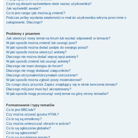
Czym są obrazki wyświetlane obok nazwy użytkownika?
Jak wyświetlić awatar?
Co to jest ranga i jak można ją zmienić?
Podczas próby wysłania wiadomości e-mail do użytkownika witryna prosi mnie o
zalogowanie. Dlaczego?
Problemy z pisaniem
Jak utworzyć nowy temat na forum lub wysłać odpowiedź w temacie?
W jaki sposób można zmienić lub usunąć post?
W jaki sposób można dodać podpis do swojego posta?
W jaki sposób można utworzyć ankietę?
Dlaczego nie można dodać więcej opcji ankiety?
W jaki sposób zmienić lub usunąć ankietę?
Dlaczego nie mam dostępu do forum?
Dlaczego nie mogę dodawać załączników?
Dlaczego otrzymałem/otrzymałam ostrzeżenie?
W jaki sposób można zgłosić posty moderatorowi?
Do czego służy przycisk
Zapisz
znajdujący się w oknie tworzenia tematu?
Dlaczego mój post musi być akceptowany?
W jaki sposób mogę przesunąć swój temat na górę strony tematów?
Formatowanie i typy tematów
Co to jest BBCode?
Czy można używać języka HTML?
Co to są są emotikony?
Czy można umieszczać obrazki w poście?
Co to są ogłoszenia globalne?
Co to są ogłoszenia?
Co to są przyklejone tematy?