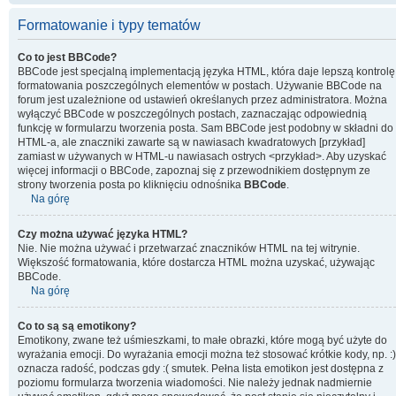
Formatowanie i typy tematów
Co to jest BBCode?
BBCode jest specjalną implementacją języka HTML, która daje lepszą kontrolę
formatowania poszczególnych elementów w postach. Używanie BBCode na
forum jest uzależnione od ustawień określanych przez administratora. Można
wyłączyć BBCode w poszczególnych postach, zaznaczając odpowiednią
funkcję w formularzu tworzenia posta. Sam BBCode jest podobny w składni do
HTML-a, ale znaczniki zawarte są w nawiasach kwadratowych [przykład]
zamiast w używanych w HTML-u nawiasach ostrych <przykład>. Aby uzyskać
więcej informacji o BBCode, zapoznaj się z przewodnikiem dostępnym ze
strony tworzenia posta po kliknięciu odnośnika
BBCode
.
Na górę
Czy można używać języka HTML?
Nie. Nie można używać i przetwarzać znaczników HTML na tej witrynie.
Większość formatowania, które dostarcza HTML można uzyskać, używając
BBCode.
Na górę
Co to są są emotikony?
Emotikony, zwane też uśmieszkami, to małe obrazki, które mogą być użyte do
wyrażania emocji. Do wyrażania emocji można też stosować krótkie kody, np. :)
oznacza radość, podczas gdy :( smutek. Pełna lista emotikon jest dostępna z
poziomu formularza tworzenia wiadomości. Nie należy jednak nadmiernie