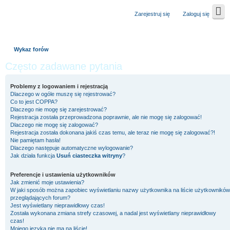
Zarejestruj się
Zaloguj się
Wykaz forów
Często zadawane pytania
Problemy z logowaniem i rejestracją
Dlaczego w ogóle muszę się rejestrować?
Co to jest COPPA?
Dlaczego nie mogę się zarejestrować?
Rejestracja została przeprowadzona poprawnie, ale nie mogę się zalogować!
Dlaczego nie mogę się zalogować?
Rejestracja została dokonana jakiś czas temu, ale teraz nie mogę się zalogować?!
Nie pamiętam hasła!
Dlaczego następuje automatyczne wylogowanie?
Jak działa funkcja
Usuń ciasteczka witryny
?
Preferencje i ustawienia użytkowników
Jak zmienić moje ustawienia?
W jaki sposób można zapobiec wyświetlaniu nazwy użytkownika na liście użytkowników
przeglądających forum?
Jest wyświetlany nieprawidłowy czas!
Została wykonana zmiana strefy czasowej, a nadal jest wyświetlany nieprawidłowy
czas!
Mojego języka nie ma na liście!