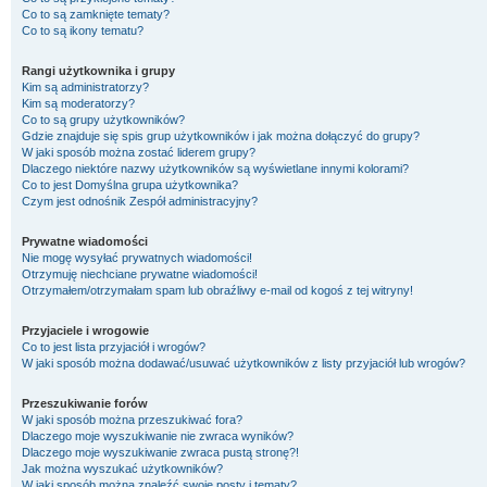
Co to są zamknięte tematy?
Co to są ikony tematu?
Rangi użytkownika i grupy
Kim są administratorzy?
Kim są moderatorzy?
Co to są grupy użytkowników?
Gdzie znajduje się spis grup użytkowników i jak można dołączyć do grupy?
W jaki sposób można zostać liderem grupy?
Dlaczego niektóre nazwy użytkowników są wyświetlane innymi kolorami?
Co to jest
Domyślna grupa użytkownika
?
Czym jest odnośnik
Zespół administracyjny
?
Prywatne wiadomości
Nie mogę wysyłać prywatnych wiadomości!
Otrzymuję niechciane prywatne wiadomości!
Otrzymałem/otrzymałam spam lub obraźliwy e-mail od kogoś z tej witryny!
Przyjaciele i wrogowie
Co to jest lista przyjaciół i wrogów?
W jaki sposób można dodawać/usuwać użytkowników z listy przyjaciół lub wrogów?
Przeszukiwanie forów
W jaki sposób można przeszukiwać fora?
Dlaczego moje wyszukiwanie nie zwraca wyników?
Dlaczego moje wyszukiwanie zwraca pustą stronę?!
Jak można wyszukać użytkowników?
W jaki sposób można znaleźć swoje posty i tematy?