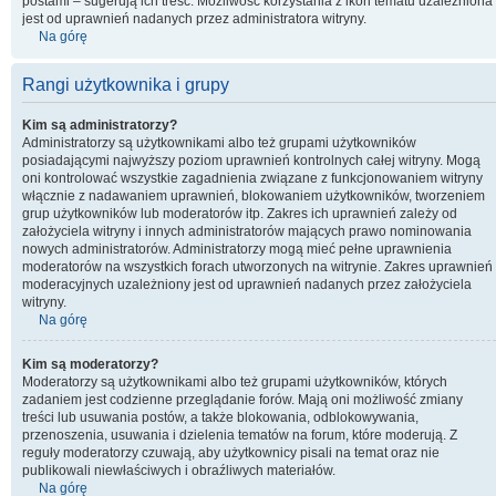
postami – sugerują ich treść. Możliwość korzystania z ikon tematu uzależniona
jest od uprawnień nadanych przez administratora witryny.
Na górę
Rangi użytkownika i grupy
Kim są administratorzy?
Administratorzy są użytkownikami albo też grupami użytkowników
posiadającymi najwyższy poziom uprawnień kontrolnych całej witryny. Mogą
oni kontrolować wszystkie zagadnienia związane z funkcjonowaniem witryny
włącznie z nadawaniem uprawnień, blokowaniem użytkowników, tworzeniem
grup użytkowników lub moderatorów itp. Zakres ich uprawnień zależy od
założyciela witryny i innych administratorów mających prawo nominowania
nowych administratorów. Administratorzy mogą mieć pełne uprawnienia
moderatorów na wszystkich forach utworzonych na witrynie. Zakres uprawnień
moderacyjnych uzależniony jest od uprawnień nadanych przez założyciela
witryny.
Na górę
Kim są moderatorzy?
Moderatorzy są użytkownikami albo też grupami użytkowników, których
zadaniem jest codzienne przeglądanie forów. Mają oni możliwość zmiany
treści lub usuwania postów, a także blokowania, odblokowywania,
przenoszenia, usuwania i dzielenia tematów na forum, które moderują. Z
reguły moderatorzy czuwają, aby użytkownicy pisali na temat oraz nie
publikowali niewłaściwych i obraźliwych materiałów.
Na górę