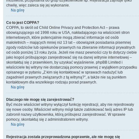
możliwość przypisania do grup użytkowników itp. Rejestracja zajmuje tylko
chwilę, więc zaleca się jej wykonanie.
Na górę
Co to jest COPPA?
COPPA, to skrót od Child Online Privacy and Protection Act – prawa
obowiązującego od 1998 roku w USA, nakładającego na właścicieli stron
internetowych, które potencjalnie mogą zbierać informacje od osób
małoletnich – mających mniej niż 13 lat – obowiązek posiadania pisemnej
zgody rodziców lub opiekunów prawnych na zbieranie informacji prywatnych
od osób poniżej 13 roku życia. Jeżeli nie masz pewności czy to dotyczy ciebie
jako kogoś próbującego zarejestrować się na danej witrynie internetowej –
skontaktuj się z prawnikiem, by uzyskać wyjaśnienie. phpBB Limited i
właściciele tej witryny nie dostarczają pomocy prawnej z wyjątkiem przypadku
opisanego w pytaniu „Z kim się kontaktować w sprawach nadużyć lub
zagadnień prawnych związanych z tą witryną?”, a także nie są punktem
kontaktowym dla wszelkiego rodzaju porad prawnych.
Na górę
Dlaczego nie mogę się zarejestrować?
Być może właściciel witryny wyłączył funkcję rejestracji, aby nie rejestrowały
się nowe osoby. Właściciel witryny mógł także zablokować twój adres IP lub
zabronił nazwy użytkownika, którą próbujesz zarejestrować. W sprawie
pomocy, skontaktuj się z administratorem witryny.
Na górę
Rejestracja została przeprowadzona poprawnie, ale nie mogę się