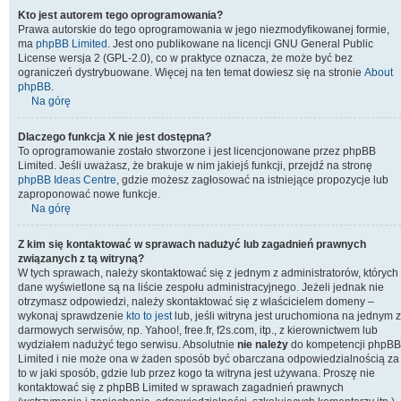
Kto jest autorem tego oprogramowania?
Prawa autorskie do tego oprogramowania w jego niezmodyfikowanej formie,
ma
phpBB Limited
. Jest ono publikowane na licencji GNU General Public
License wersja 2 (GPL-2.0), co w praktyce oznacza, że może być bez
ograniczeń dystrybuowane. Więcej na ten temat dowiesz się na stronie
About
phpBB
.
Na górę
Dlaczego funkcja X nie jest dostępna?
To oprogramowanie zostało stworzone i jest licencjonowane przez phpBB
Limited. Jeśli uważasz, że brakuje w nim jakiejś funkcji, przejdź na stronę
phpBB Ideas Centre
, gdzie możesz zagłosować na istniejące propozycje lub
zaproponować nowe funkcje.
Na górę
Z kim się kontaktować w sprawach nadużyć lub zagadnień prawnych
związanych z tą witryną?
W tych sprawach, należy skontaktować się z jednym z administratorów, których
dane wyświetlone są na liście zespołu administracyjnego. Jeżeli jednak nie
otrzymasz odpowiedzi, należy skontaktować się z właścicielem domeny –
wykonaj sprawdzenie
kto to jest
lub, jeśli witryna jest uruchomiona na jednym z
darmowych serwisów, np. Yahoo!, free.fr, f2s.com, itp., z kierownictwem lub
wydziałem nadużyć tego serwisu. Absolutnie
nie należy
do kompetencji phpBB
Limited i nie może ona w żaden sposób być obarczana odpowiedzialnością za
to w jaki sposób, gdzie lub przez kogo ta witryna jest używana. Proszę nie
kontaktować się z phpBB Limited w sprawach zagadnień prawnych