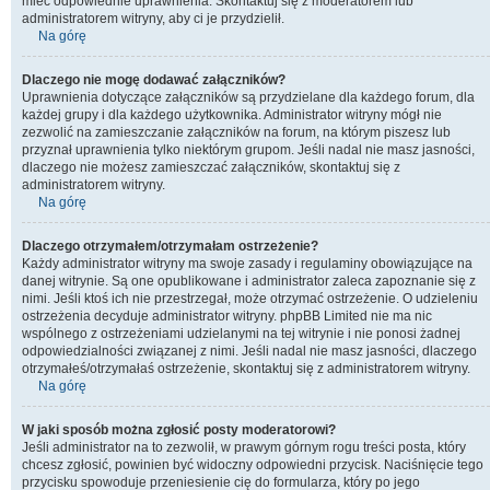
mieć odpowiednie uprawnienia. Skontaktuj się z moderatorem lub
administratorem witryny, aby ci je przydzielił.
Na górę
Dlaczego nie mogę dodawać załączników?
Uprawnienia dotyczące załączników są przydzielane dla każdego forum, dla
każdej grupy i dla każdego użytkownika. Administrator witryny mógł nie
zezwolić na zamieszczanie załączników na forum, na którym piszesz lub
przyznał uprawnienia tylko niektórym grupom. Jeśli nadal nie masz jasności,
dlaczego nie możesz zamieszczać załączników, skontaktuj się z
administratorem witryny.
Na górę
Dlaczego otrzymałem/otrzymałam ostrzeżenie?
Każdy administrator witryny ma swoje zasady i regulaminy obowiązujące na
danej witrynie. Są one opublikowane i administrator zaleca zapoznanie się z
nimi. Jeśli ktoś ich nie przestrzegał, może otrzymać ostrzeżenie. O udzieleniu
ostrzeżenia decyduje administrator witryny. phpBB Limited nie ma nic
wspólnego z ostrzeżeniami udzielanymi na tej witrynie i nie ponosi żadnej
odpowiedzialności związanej z nimi. Jeśli nadal nie masz jasności, dlaczego
otrzymałeś/otrzymałaś ostrzeżenie, skontaktuj się z administratorem witryny.
Na górę
W jaki sposób można zgłosić posty moderatorowi?
Jeśli administrator na to zezwolił, w prawym górnym rogu treści posta, który
chcesz zgłosić, powinien być widoczny odpowiedni przycisk. Naciśnięcie tego
przycisku spowoduje przeniesienie cię do formularza, który po jego