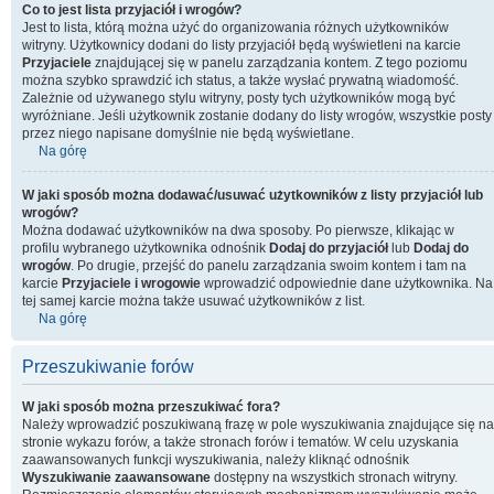
Co to jest lista przyjaciół i wrogów?
Jest to lista, którą można użyć do organizowania różnych użytkowników
witryny. Użytkownicy dodani do listy przyjaciół będą wyświetleni na karcie
Przyjaciele
znajdującej się w panelu zarządzania kontem. Z tego poziomu
można szybko sprawdzić ich status, a także wysłać prywatną wiadomość.
Zależnie od używanego stylu witryny, posty tych użytkowników mogą być
wyróżniane. Jeśli użytkownik zostanie dodany do listy wrogów, wszystkie posty
przez niego napisane domyślnie nie będą wyświetlane.
Na górę
W jaki sposób można dodawać/usuwać użytkowników z listy przyjaciół lub
wrogów?
Można dodawać użytkowników na dwa sposoby. Po pierwsze, klikając w
profilu wybranego użytkownika odnośnik
Dodaj do przyjaciół
lub
Dodaj do
wrogów
. Po drugie, przejść do panelu zarządzania swoim kontem i tam na
karcie
Przyjaciele i wrogowie
wprowadzić odpowiednie dane użytkownika. Na
tej samej karcie można także usuwać użytkowników z list.
Na górę
Przeszukiwanie forów
W jaki sposób można przeszukiwać fora?
Należy wprowadzić poszukiwaną frazę w pole wyszukiwania znajdujące się na
stronie wykazu forów, a także stronach forów i tematów. W celu uzyskania
zaawansowanych funkcji wyszukiwania, należy kliknąć odnośnik
Wyszukiwanie zaawansowane
dostępny na wszystkich stronach witryny.