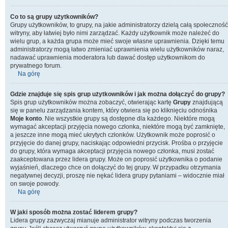
Co to są grupy użytkowników?
Grupy użytkowników, to grupy, na jakie administratorzy dzielą całą społeczność
witryny, aby łatwiej było nimi zarządzać. Każdy użytkownik może należeć do
wielu grup, a każda grupa może mieć swoje własne uprawnienia. Dzięki temu
administratorzy mogą łatwo zmieniać uprawnienia wielu użytkowników naraz,
nadawać uprawnienia moderatora lub dawać dostęp użytkownikom do
prywatnego forum.
Na górę
Gdzie znajduje się spis grup użytkowników i jak można dołączyć do grupy?
Spis grup użytkowników można zobaczyć, otwierając kartę
Grupy
znajdującą
się w panelu zarządzania kontem, który otwiera się po kliknięciu odnośnika
Moje konto
. Nie wszystkie grupy są dostępne dla każdego. Niektóre mogą
wymagać akceptacji przyjęcia nowego członka, niektóre mogą być zamknięte,
a jeszcze inne mogą mieć ukrytych członków. Użytkownik może poprosić o
przyjęcie do danej grupy, naciskając odpowiedni przycisk. Prośba o przyjęcie
do grupy, która wymaga akceptacji przyjęcia nowego członka, musi zostać
zaakceptowana przez lidera grupy. Może on poprosić użytkownika o podanie
wyjaśnień, dlaczego chce on dołączyć do tej grupy. W przypadku otrzymania
negatywnej decyzji, proszę nie nękać lidera grupy pytaniami – widocznie miał
on swoje powody.
Na górę
W jaki sposób można zostać liderem grupy?
Lidera grupy zazwyczaj mianuje administrator witryny podczas tworzenia