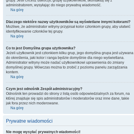
grupy. Jeśli chcesz utworzyć grupę użytkowników, skontaktuj się z
administratorem, wysyłając do niego prywatną wiadomość.
Na górę
Dlaczego niektóre nazwy użytkowników są wyświetlane innymi kolorami?
Możliwe, że administrator witryny przypisał kolor członkom grupy, aby ułatwić
identyfikowanie członków tej grupy.
Na górę
Co to jest
Domyślna grupa użytkownika
?
Jeżeli użytkownik jest członkiem kilku grup, jego domyślna grupa jest używana
do określenia, jaki kolor i ranga będzie domyślnie dla niego wyświetlana.
Administrator witryny może nadać użytkownikowi uprawnienia do zmiany
domyślnej grupy. Wówczas można to zrobić z poziomu panelu zarządzania
kontem.
Na górę
Czym jest odnośnik
Zespół administracyjny
?
Odnośnik ten prowadzi do strony z listą osób odpowiedzialnych za forum, na
której znajduje się spis administratorów i moderatorów oraz inne dane, takie
jak fora przez nich moderowane.
Na górę
Prywatne wiadomości
Nie mogę wysyłać prywatnych wiadomości!