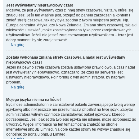
Jest wyświetlany nieprawidłowy czas!
Możliwe, że jest wyświetlany czas z innej strefy czasowej, niż ta, w której się
znajdujesz. Jeśli tak właśnie jest, przejdź do panelu zarządzania kontem i
zmień strefę czasową, tak aby była zgodna z twoim miejscem pobytu. Np.
Europa centralna, Afryka, czy Nowa Zelandia. Zmiana strefy czasowej, tak jak i
większości ustawień, może zostać wykonana tylko przez zarejestrowanych
użytkowników. Jeżeli nie jesteś zarejestrowanym użytkownikiem – teraz jest
dobry moment, by się zarejestrować.
Na górę
Została wykonana zmiana strefy czasowej, a nadal jest wyświetlany
nieprawidłowy czas!
Jeżeli na pewno strefa czasowa została ustawiona prawidłowo, a czas nadal
jest wyświetlany nieprawidłowo, oznacza to, że czas na serwerze jest
ustawiony nieprawidłowo. Poinformuj o tym administratora, by naprawił
problem.
Na górę
Mojego języka nie ma na liście!
Być może administrator nie zainstalował pakietu zawierającego twoją wersję
językową albo nikt jeszcze nie przetłumaczył phpBB3 na twój język. Zapytaj
administratora witryny czy może zainstalować pakiet językowy, którego
potrzebujesz. Jeśli pakiet dla twojego języka nie istnieje, może spróbujesz go
utworzyć. Więcej informacji na ten temat można znaleźć na stronie
internetowej phpBB Limited. Na dole każdej strony tej witryny znajduje się
odnośnik do portalu phpBB Limited.