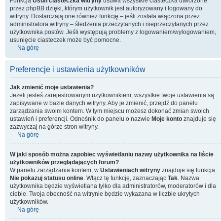
Funkcja
Usuń ciasteczka witryny
usuwa wszystkie ciasteczka utworzone
przez phpBB dzięki, którym użytkownik jest autoryzowany i logowany do
witryny. Dostarczają one również funkcję – jeśli została włączona przez
administratora witryny – śledzenia przeczytanych i nieprzeczytanych przez
użytkownika postów. Jeśli występują problemy z logowaniem/wylogowaniem,
usunięcie ciasteczek może być pomocne.
Na górę
Preferencje i ustawienia użytkowników
Jak zmienić moje ustawienia?
Jeżeli jesteś zarejestrowanym użytkownikiem, wszystkie twoje ustawienia są
zapisywane w bazie danych witryny. Aby je zmienić, przejdź do panelu
zarządzania swoim kontem. W tym miejscu możesz dokonać zmian swoich
ustawień i preferencji. Odnośnik do panelu o nazwie
Moje konto
znajduje się
zazwyczaj na górze stron witryny.
Na górę
W jaki sposób można zapobiec wyświetlaniu nazwy użytkownika na liście
użytkowników przeglądających forum?
W panelu zarządzania kontem, w
Ustawieniach witryny
znajduje się funkcja
Nie pokazuj statusu online
. Włącz tę funkcję, zaznaczając
Tak
. Nazwa
użytkownika będzie wyświetlana tylko dla administratorów, moderatorów i dla
ciebie. Twoja obecność na witrynie będzie wykazana w liczbie ukrytych
użytkowników.
Na górę