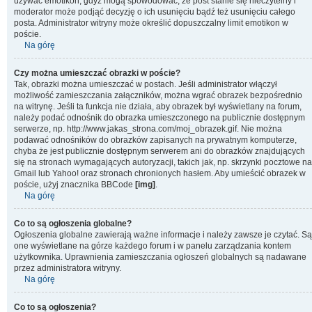
używać emotikon, gdyż mogą spowodować, że post stanie się nieczytelny i
moderator może podjąć decyzję o ich usunięciu bądź też usunięciu całego
posta. Administrator witryny może określić dopuszczalny limit emotikon w
poście.
Na górę
Czy można umieszczać obrazki w poście?
Tak, obrazki można umieszczać w postach. Jeśli administrator włączył
możliwość zamieszczania załączników, można wgrać obrazek bezpośrednio
na witrynę. Jeśli ta funkcja nie działa, aby obrazek był wyświetlany na forum,
należy podać odnośnik do obrazka umieszczonego na publicznie dostępnym
serwerze, np. http://www.jakas_strona.com/moj_obrazek.gif. Nie można
podawać odnośników do obrazków zapisanych na prywatnym komputerze,
chyba że jest publicznie dostępnym serwerem ani do obrazków znajdujących
się na stronach wymagających autoryzacji, takich jak, np. skrzynki pocztowe na
Gmail lub Yahoo! oraz stronach chronionych hasłem. Aby umieścić obrazek w
poście, użyj znacznika BBCode
[img]
.
Na górę
Co to są ogłoszenia globalne?
Ogłoszenia globalne zawierają ważne informacje i należy zawsze je czytać. Są
one wyświetlane na górze każdego forum i w panelu zarządzania kontem
użytkownika. Uprawnienia zamieszczania ogłoszeń globalnych są nadawane
przez administratora witryny.
Na górę
Co to są ogłoszenia?