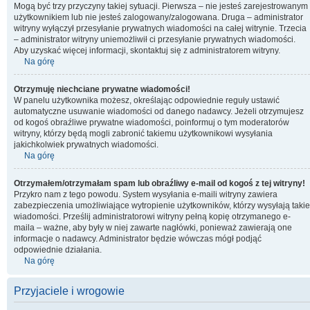
Mogą być trzy przyczyny takiej sytuacji. Pierwsza – nie jesteś zarejestrowanym
użytkownikiem lub nie jesteś zalogowany/zalogowana. Druga – administrator
witryny wyłączył przesyłanie prywatnych wiadomości na całej witrynie. Trzecia
– administrator witryny uniemożliwił ci przesyłanie prywatnych wiadomości.
Aby uzyskać więcej informacji, skontaktuj się z administratorem witryny.
Na górę
Otrzymuję niechciane prywatne wiadomości!
W panelu użytkownika możesz, określając odpowiednie reguły ustawić
automatyczne usuwanie wiadomości od danego nadawcy. Jeżeli otrzymujesz
od kogoś obraźliwe prywatne wiadomości, poinformuj o tym moderatorów
witryny, którzy będą mogli zabronić takiemu użytkownikowi wysyłania
jakichkolwiek prywatnych wiadomości.
Na górę
Otrzymałem/otrzymałam spam lub obraźliwy e-mail od kogoś z tej witryny!
Przykro nam z tego powodu. System wysyłania e-maili witryny zawiera
zabezpieczenia umożliwiające wytropienie użytkowników, którzy wysyłają takie
wiadomości. Prześlij administratorowi witryny pełną kopię otrzymanego e-
maila – ważne, aby były w niej zawarte nagłówki, ponieważ zawierają one
informacje o nadawcy. Administrator będzie wówczas mógł podjąć
odpowiednie działania.
Na górę
Przyjaciele i wrogowie