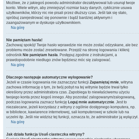
Możliwe, że z jakiegoś powodu administrator dezaktywował lub usunął twoje
konto. Wiele witryn, aby zmniejszyć rozmiar bazy danych, cyklicznie usuwa
użytkowników, którzy nic nie pisali przez dłuższy czas. Jeśli tak się stało,
spróbuj zarejestrować się ponownie i bądź bardziej aktywnym i
zaangażowanym w dyskusje użytkownikiem.
Na górę
Nie pamiętam hasła!
Zachowaj spokój! Twoje hasło wprawdzie nie może zostać odzyskane, ale bez
problemu może zostać zresetowane. Przejdź na stronę logowania i kliknij
odnośnik
Nie pamiętam hasła
. Postępuj zgodnie z instrukcjami, a
prawdopodobnie niedługo znów będziesz móc się zalogować.
Na górę
Dlaczego następuje automatyczne wylogowanie?
Jeżeli w czasie logowania nie zaznaczysz funkcji
Zapamiętaj mnie
, witryna
zachowa informację o tym, że twój pobyt na tej witrynie będzie trwał tylko
określony przez administratora czas. Zapobiega to niewłaściwemu użyciu
twojego konta przez kogoś innego. Aby pozostać zalogowanym/zalogowaną,
podczas logowania zaznacz funkcję
Loguj mnie automatycznie
. Jest to
niezalecane, jeżeli korzystasz z witryny z ogólnie dostępnego komputera, np.
w bibliotece, kawiarence internetowej, sali komputerowej w szkole lub na
uczelni itp. Jeśli nie widzisz tej funkcji, oznacza to, że administrator ją wyłączył.
Na górę
Jak działa funkcja
Usuń ciasteczka witryny
?