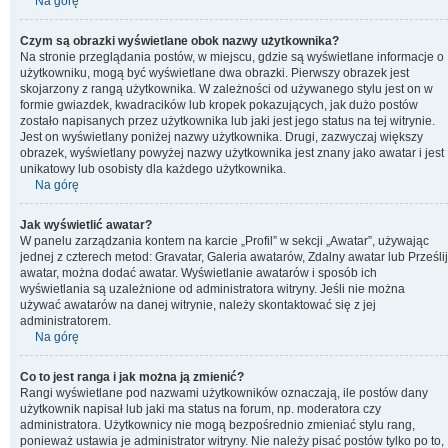
Na górę
Czym są obrazki wyświetlane obok nazwy użytkownika?
Na stronie przeglądania postów, w miejscu, gdzie są wyświetlane informacje o
użytkowniku, mogą być wyświetlane dwa obrazki. Pierwszy obrazek jest
skojarzony z rangą użytkownika. W zależności od używanego stylu jest on w
formie gwiazdek, kwadracików lub kropek pokazujących, jak dużo postów
zostało napisanych przez użytkownika lub jaki jest jego status na tej witrynie.
Jest on wyświetlany poniżej nazwy użytkownika. Drugi, zazwyczaj większy
obrazek, wyświetlany powyżej nazwy użytkownika jest znany jako awatar i jest
unikatowy lub osobisty dla każdego użytkownika.
Na górę
Jak wyświetlić awatar?
W panelu zarządzania kontem na karcie „Profil” w sekcji „Awatar”, używając
jednej z czterech metod: Gravatar, Galeria awatarów, Zdalny awatar lub Prześlij
awatar, można dodać awatar. Wyświetlanie awatarów i sposób ich
wyświetlania są uzależnione od administratora witryny. Jeśli nie można
używać awatarów na danej witrynie, należy skontaktować się z jej
administratorem.
Na górę
Co to jest ranga i jak można ją zmienić?
Rangi wyświetlane pod nazwami użytkowników oznaczają, ile postów dany
użytkownik napisał lub jaki ma status na forum, np. moderatora czy
administratora. Użytkownicy nie mogą bezpośrednio zmieniać stylu rang,
ponieważ ustawia je administrator witryny. Nie należy pisać postów tylko po to,