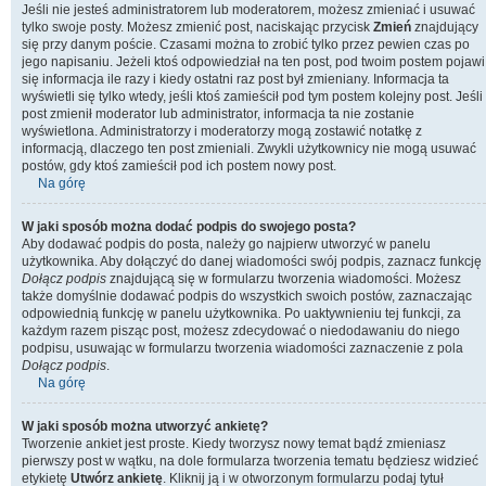
Jeśli nie jesteś administratorem lub moderatorem, możesz zmieniać i usuwać
tylko swoje posty. Możesz zmienić post, naciskając przycisk
Zmień
znajdujący
się przy danym poście. Czasami można to zrobić tylko przez pewien czas po
jego napisaniu. Jeżeli ktoś odpowiedział na ten post, pod twoim postem pojawi
się informacja ile razy i kiedy ostatni raz post był zmieniany. Informacja ta
wyświetli się tylko wtedy, jeśli ktoś zamieścił pod tym postem kolejny post. Jeśli
post zmienił moderator lub administrator, informacja ta nie zostanie
wyświetlona. Administratorzy i moderatorzy mogą zostawić notatkę z
informacją, dlaczego ten post zmieniali. Zwykli użytkownicy nie mogą usuwać
postów, gdy ktoś zamieścił pod ich postem nowy post.
Na górę
W jaki sposób można dodać podpis do swojego posta?
Aby dodawać podpis do posta, należy go najpierw utworzyć w panelu
użytkownika. Aby dołączyć do danej wiadomości swój podpis, zaznacz funkcję
Dołącz podpis
znajdującą się w formularzu tworzenia wiadomości. Możesz
także domyślnie dodawać podpis do wszystkich swoich postów, zaznaczając
odpowiednią funkcję w panelu użytkownika. Po uaktywnieniu tej funkcji, za
każdym razem pisząc post, możesz zdecydować o niedodawaniu do niego
podpisu, usuwając w formularzu tworzenia wiadomości zaznaczenie z pola
Dołącz podpis
.
Na górę
W jaki sposób można utworzyć ankietę?
Tworzenie ankiet jest proste. Kiedy tworzysz nowy temat bądź zmieniasz
pierwszy post w wątku, na dole formularza tworzenia tematu będziesz widzieć
etykietę
Utwórz ankietę
. Kliknij ją i w otworzonym formularzu podaj tytuł