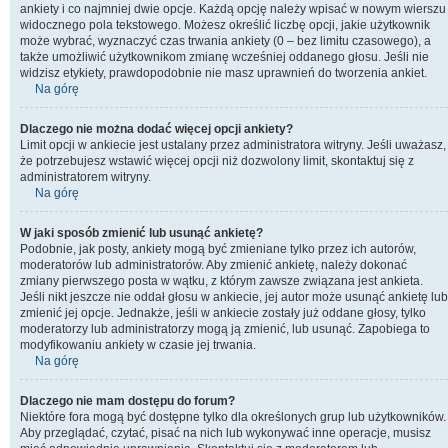
ankiety i co najmniej dwie opcje. Każdą opcję należy wpisać w nowym wierszu
widocznego pola tekstowego. Możesz określić liczbę opcji, jakie użytkownik
może wybrać, wyznaczyć czas trwania ankiety (0 – bez limitu czasowego), a
także umożliwić użytkownikom zmianę wcześniej oddanego głosu. Jeśli nie
widzisz etykiety, prawdopodobnie nie masz uprawnień do tworzenia ankiet.
Na górę
Dlaczego nie można dodać więcej opcji ankiety?
Limit opcji w ankiecie jest ustalany przez administratora witryny. Jeśli uważasz,
że potrzebujesz wstawić więcej opcji niż dozwolony limit, skontaktuj się z
administratorem witryny.
Na górę
W jaki sposób zmienić lub usunąć ankietę?
Podobnie, jak posty, ankiety mogą być zmieniane tylko przez ich autorów,
moderatorów lub administratorów. Aby zmienić ankietę, należy dokonać
zmiany pierwszego posta w wątku, z którym zawsze związana jest ankieta.
Jeśli nikt jeszcze nie oddał głosu w ankiecie, jej autor może usunąć ankietę lub
zmienić jej opcje. Jednakże, jeśli w ankiecie zostały już oddane głosy, tylko
moderatorzy lub administratorzy mogą ją zmienić, lub usunąć. Zapobiega to
modyfikowaniu ankiety w czasie jej trwania.
Na górę
Dlaczego nie mam dostępu do forum?
Niektóre fora mogą być dostępne tylko dla określonych grup lub użytkowników.
Aby przeglądać, czytać, pisać na nich lub wykonywać inne operacje, musisz