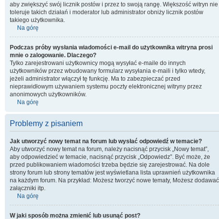
aby zwiększyć swój licznik postów i przez to swoją rangę. Większość witryn nie
toleruje takich działań i moderator lub administrator obniży licznik postów
takiego użytkownika.
Na górę
Podczas próby wysłania wiadomości e-mail do użytkownika witryna prosi
mnie o zalogowanie. Dlaczego?
Tylko zarejestrowani użytkownicy mogą wysyłać e-maile do innych
użytkowników przez wbudowany formularz wysyłania e-maili i tylko wtedy,
jeżeli administrator włączył tę funkcję. Ma to zabezpieczać przed
nieprawidłowym używaniem systemu poczty elektronicznej witryny przez
anonimowych użytkowników.
Na górę
Problemy z pisaniem
Jak utworzyć nowy temat na forum lub wysłać odpowiedź w temacie?
Aby utworzyć nowy temat na forum, należy nacisnąć przycisk „Nowy temat”,
aby odpowiedzieć w temacie, nacisnąć przycisk „Odpowiedz”. Być może, że
przed publikowaniem wiadomości trzeba będzie się zarejestrować. Na dole
strony forum lub strony tematów jest wyświetlana lista uprawnień użytkownika
na każdym forum. Na przykład: Możesz tworzyć nowe tematy, Możesz dodawać
załączniki itp.
Na górę
W jaki sposób można zmienić lub usunąć post?