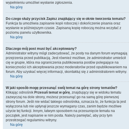
wypełnieniu umożliwi wysłanie zgłoszenia.
Na górę
Do czego służy przycisk
Zapisz
znajdujący się w oknie tworzenia tematu?
Funkcja ta umożliwia zapisanie kopii roboczej i dokończenie pisania oraz
wysłanie w późniejszym czasie. Zapisaną kopię roboczą można wczytać z
poziomu panelu użytkownika.
Na górę
Dlaczego mój post musi być akceptowany?
Administrator witryny mógł zadecydować, że posty na danym forum wymagają
przejrzenia przed publikacją. Jest również możliwe, że administrator umieścił
cię w grupie, która ma ograniczenia publikowania postów polegające na
konieczności ich akceptowania przez moderatorów przed opublikowaniem na
forum. Aby uzyskać więcej informacji, skontaktuj się z administratorem witryny.
Na górę
W jaki sposób mogę przesunąć swój temat na górę strony tematów?
Klikając odnośnik
Przesuń temat w górę
, znajdujący się w widoku tematu
zazwyczaj na dole strony, możesz przesunąć go na samą górę pierwszej
strony forum. Jeśli nie widać takiego odnośnika, oznacza to, że funkcja ta jest
wyłączona lub nie upłynął jeszcze wymagany czas, zanim będzie możliwe
użycie tej funkcji. Innym, łatwym sposobem na przesunięcie tematu na
początek, jest napisanie w nim posta. Należy pamiętać, aby przy tym
przestrzegać regulaminu witryny.
Na górę