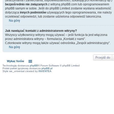
(wstrzymania i zaniechania, odpowiedzialności, szkalujących komentarzy itp.)
bezpośrednio nie związanych
z witryną phpBB.com lub oprogramowaniem
phpBB samym w sobie. Jeśli do phpBB Limited zostanie wysłana wiadomość
dotycząca
innych podmiotów
używających tego oprogramowania, nie należy
oczekiwać odpowiedzi, lub zostanie udzielona odpowiedź lakoniczna.
Na górę
Jak nawiązać kontakt z administratorem witryny?
Wszyscy użytkownicy witryny mogą używać – jeśli funkcja ta jest włączona
przez administratora witryny – formularza „Kontakt z nami”.
Członkowie witryny mogą także używać odnośnika „Zespół administracyjny”.
Na górę
Przejdź do
Wykaz forów
Technologię dostarcza
phpBB
® Forum Software © phpBB Limited
Polski pakiet językowy dostarcza
phpBB.pl
Style we_universal created by
INVENTEA