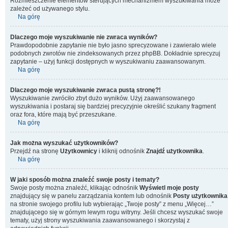
Rozmieszczenie elementów sterujących mechanizmem wyszukiwania może
zależeć od używanego stylu.
Na górę
Dlaczego moje wyszukiwanie nie zwraca wyników?
Prawdopodobnie zapytanie nie było jasno sprecyzowane i zawierało wiele
podobnych zwrotów nie zindeksowanych przez phpBB. Dokładnie sprecyzuj
zapytanie – użyj funkcji dostępnych w wyszukiwaniu zaawansowanym.
Na górę
Dlaczego moje wyszukiwanie zwraca pustą stronę?!
Wyszukiwanie zwróciło zbyt dużo wyników. Użyj zaawansowanego
wyszukiwania i postaraj się bardziej precyzyjnie określić szukany fragment
oraz fora, które mają być przeszukane.
Na górę
Jak można wyszukać użytkowników?
Przejdź na stronę
Użytkownicy
i kliknij odnośnik
Znajdź użytkownika
.
Na górę
W jaki sposób można znaleźć swoje posty i tematy?
Swoje posty można znaleźć, klikając odnośnik
Wyświetl moje posty
znajdujący się w panelu zarządzania kontem lub odnośnik
Posty użytkownika
na stronie swojego profilu lub wybierając „Twoje posty” z menu „Więcej…”
znajdującego się w górnym lewym rogu witryny. Jeśli chcesz wyszukać swoje
tematy, użyj strony wyszukiwania zaawansowanego i skorzystaj z