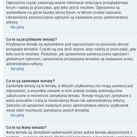
Ogłoszenia często zawierają ważne informacje dotyczące przeglądanego
forum i należy je przeczytać, gdy tylko jest to możliwe. Ogłoszenia są
wyświetlane na górze każdej strony forum, w którym zostały napisane.
Uprawnienia zamieszczania ogłoszeń są nadawane przez administratora
witryny.
Na górę
Co to są przyklejone tematy?
Przyklejone tematy są wyświetlane pod ogłoszeniami na pierwszej stronie
przeglądu tematów. Często są one dość ważne, więc należy je przeczytać, gdy
tylko jest to możliwe. Podobnie, jak uprawnienia zamieszczania ogłoszeń i
globalnych ogłoszeń, uprawnienia przyklejania tematów są nadawane przez
administratora witryny.
Na górę
Co to są zamknięte tematy?
Zamknięte tematy są to tematy, w których użytkownicy nie mogą zamieszczać
odpowiedzi, a wszystkie zawarte w nich ankiety zostały automatycznie
zakończone w momencie zamykania tematu. Tematy mogą być zamykane z
wielu powodów i robią to moderatorzy forum lub administratorzy witryny.
Zależnie od uprawnień nadanych przez administratora witryny użytkownik
może mieć możliwość zamykania swoich tematów.
Na górę
Co to są ikony tematu?
Ikony tematu są obrazkami wybieranymi przez autora tematu skojarzonymi z