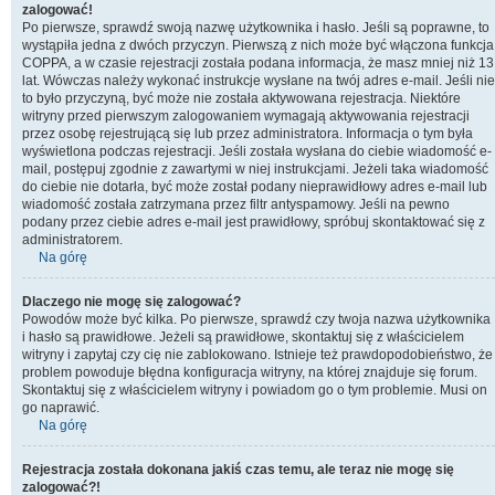
zalogować!
Po pierwsze, sprawdź swoją nazwę użytkownika i hasło. Jeśli są poprawne, to
wystąpiła jedna z dwóch przyczyn. Pierwszą z nich może być włączona funkcja
COPPA, a w czasie rejestracji została podana informacja, że masz mniej niż 13
lat. Wówczas należy wykonać instrukcje wysłane na twój adres e-mail. Jeśli nie
to było przyczyną, być może nie została aktywowana rejestracja. Niektóre
witryny przed pierwszym zalogowaniem wymagają aktywowania rejestracji
przez osobę rejestrującą się lub przez administratora. Informacja o tym była
wyświetlona podczas rejestracji. Jeśli została wysłana do ciebie wiadomość e-
mail, postępuj zgodnie z zawartymi w niej instrukcjami. Jeżeli taka wiadomość
do ciebie nie dotarła, być może został podany nieprawidłowy adres e-mail lub
wiadomość została zatrzymana przez filtr antyspamowy. Jeśli na pewno
podany przez ciebie adres e-mail jest prawidłowy, spróbuj skontaktować się z
administratorem.
Na górę
Dlaczego nie mogę się zalogować?
Powodów może być kilka. Po pierwsze, sprawdź czy twoja nazwa użytkownika
i hasło są prawidłowe. Jeżeli są prawidłowe, skontaktuj się z właścicielem
witryny i zapytaj czy cię nie zablokowano. Istnieje też prawdopodobieństwo, że
problem powoduje błędna konfiguracja witryny, na której znajduje się forum.
Skontaktuj się z właścicielem witryny i powiadom go o tym problemie. Musi on
go naprawić.
Na górę
Rejestracja została dokonana jakiś czas temu, ale teraz nie mogę się
zalogować?!