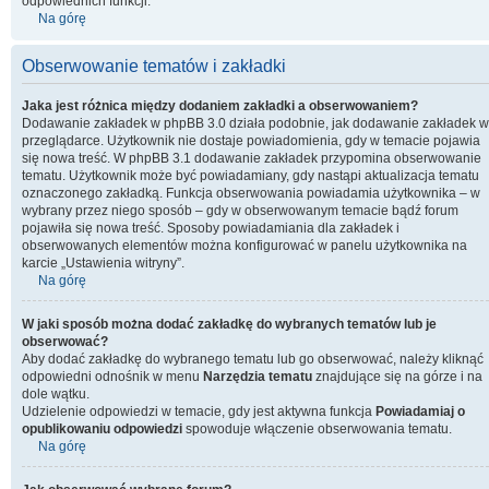
odpowiednich funkcji.
Na górę
Obserwowanie tematów i zakładki
Jaka jest różnica między dodaniem zakładki a obserwowaniem?
Dodawanie zakładek w phpBB 3.0 działa podobnie, jak dodawanie zakładek w
przeglądarce. Użytkownik nie dostaje powiadomienia, gdy w temacie pojawia
się nowa treść. W phpBB 3.1 dodawanie zakładek przypomina obserwowanie
tematu. Użytkownik może być powiadamiany, gdy nastąpi aktualizacja tematu
oznaczonego zakładką. Funkcja obserwowania powiadamia użytkownika – w
wybrany przez niego sposób – gdy w obserwowanym temacie bądź forum
pojawiła się nowa treść. Sposoby powiadamiania dla zakładek i
obserwowanych elementów można konfigurować w panelu użytkownika na
karcie „Ustawienia witryny”.
Na górę
W jaki sposób można dodać zakładkę do wybranych tematów lub je
obserwować?
Aby dodać zakładkę do wybranego tematu lub go obserwować, należy kliknąć
odpowiedni odnośnik w menu
Narzędzia tematu
znajdujące się na górze i na
dole wątku.
Udzielenie odpowiedzi w temacie, gdy jest aktywna funkcja
Powiadamiaj o
opublikowaniu odpowiedzi
spowoduje włączenie obserwowania tematu.
Na górę