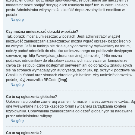
używać emotikon, gdyż mogą spowodować, że post stanie się nieczytelny i
moderator może podjąć decyzję o ich usunięciu bądź też usunięciu całego
posta. Administrator witryny może określić dopuszczalny limit emotikon w
poście.
Na górę
Czy można umieszczać obrazki w poście?
Tak, obrazki można umieszczać w postach. Jeśli administrator włączył
możliwość zamieszczania załączników, można wgrać obrazek bezpośrednio
na witrynę. Jeśli ta funkcja nie działa, aby obrazek był wyświetlany na forum,
należy podać odnośnik do obrazka umieszczonego na publicznie dostępnym
serwerze, np. http://www.jakas_strona.com/moj_obrazek.gif. Nie można
podawać odnośników do obrazków zapisanych na prywatnym komputerze,
chyba że jest publicznie dostępnym serwerem ani do obrazków znajdujących
się na stronach wymagających autoryzacji, takich jak, np. skrzynki pocztowe na
Gmail lub Yahoo! oraz stronach chronionych hasłem. Aby umieścić obrazek w
poście, użyj znacznika BBCode
[img]
.
Na górę
Co to są ogłoszenia globalne?
Ogłoszenia globalne zawierają ważne informacje i należy zawsze je czytać. Są
one wyświetlane na górze każdego forum i w panelu zarządzania kontem
użytkownika. Uprawnienia zamieszczania ogłoszeń globalnych są nadawane
przez administratora witryny.
Na górę
Co to są ogłoszenia?