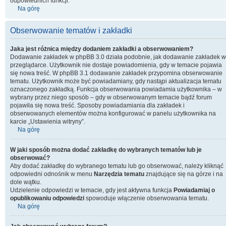
odpowiednich funkcji.
Na górę
Obserwowanie tematów i zakładki
Jaka jest różnica między dodaniem zakładki a obserwowaniem?
Dodawanie zakładek w phpBB 3.0 działa podobnie, jak dodawanie zakładek w
przeglądarce. Użytkownik nie dostaje powiadomienia, gdy w temacie pojawia
się nowa treść. W phpBB 3.1 dodawanie zakładek przypomina obserwowanie
tematu. Użytkownik może być powiadamiany, gdy nastąpi aktualizacja tematu
oznaczonego zakładką. Funkcja obserwowania powiadamia użytkownika – w
wybrany przez niego sposób – gdy w obserwowanym temacie bądź forum
pojawiła się nowa treść. Sposoby powiadamiania dla zakładek i
obserwowanych elementów można konfigurować w panelu użytkownika na
karcie „Ustawienia witryny”.
Na górę
W jaki sposób można dodać zakładkę do wybranych tematów lub je
obserwować?
Aby dodać zakładkę do wybranego tematu lub go obserwować, należy kliknąć
odpowiedni odnośnik w menu
Narzędzia tematu
znajdujące się na górze i na
dole wątku.
Udzielenie odpowiedzi w temacie, gdy jest aktywna funkcja
Powiadamiaj o
opublikowaniu odpowiedzi
spowoduje włączenie obserwowania tematu.
Na górę