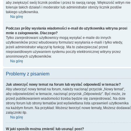
aby zwiększyć swój licznik postów i przez to swoją rangę. Większość witryn nie
toleruje takich działań i moderator lub administrator obniży licznik postów
takiego użytkownika.
Na górę
Podczas próby wysłania wiadomości e-mail do użytkownika witryna prosi
mnie o zalogowanie. Dlaczego?
Tylko zarejestrowani użytkownicy mogą wysyłać e-maile do innych
użytkowników przez wbudowany formularz wysyłania e-maili i tylko wtedy,
jeżeli administrator włączył tę funkcję. Ma to zabezpieczać przed
nieprawidłowym używaniem systemu poczty elektronicznej witryny przez
anonimowych użytkowników.
Na górę
Problemy z pisaniem
Jak utworzyć nowy temat na forum lub wysłać odpowiedź w temacie?
Aby utworzyć nowy temat na forum, należy nacisnąć przycisk „Nowy temat”,
aby odpowiedzieć w temacie, nacisnąć przycisk „Odpowiedz”. Być może, że
przed publikowaniem wiadomości trzeba będzie się zarejestrować. Na dole
strony forum lub strony tematów jest wyświetlana lista uprawnień użytkownika
na każdym forum. Na przykład: Możesz tworzyć nowe tematy, Możesz dodawać
załączniki itp.
Na górę
W jaki sposób można zmienić lub usunąć post?