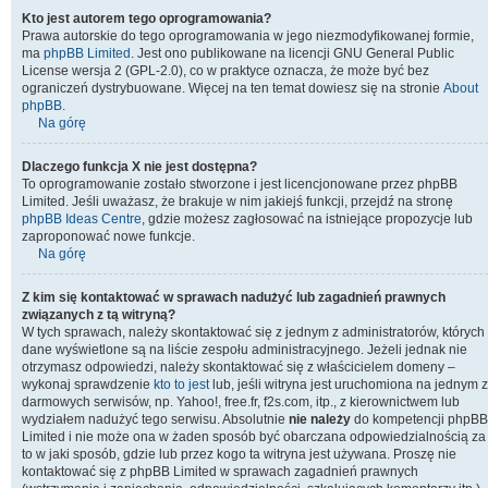
Kto jest autorem tego oprogramowania?
Prawa autorskie do tego oprogramowania w jego niezmodyfikowanej formie,
ma
phpBB Limited
. Jest ono publikowane na licencji GNU General Public
License wersja 2 (GPL-2.0), co w praktyce oznacza, że może być bez
ograniczeń dystrybuowane. Więcej na ten temat dowiesz się na stronie
About
phpBB
.
Na górę
Dlaczego funkcja X nie jest dostępna?
To oprogramowanie zostało stworzone i jest licencjonowane przez phpBB
Limited. Jeśli uważasz, że brakuje w nim jakiejś funkcji, przejdź na stronę
phpBB Ideas Centre
, gdzie możesz zagłosować na istniejące propozycje lub
zaproponować nowe funkcje.
Na górę
Z kim się kontaktować w sprawach nadużyć lub zagadnień prawnych
związanych z tą witryną?
W tych sprawach, należy skontaktować się z jednym z administratorów, których
dane wyświetlone są na liście zespołu administracyjnego. Jeżeli jednak nie
otrzymasz odpowiedzi, należy skontaktować się z właścicielem domeny –
wykonaj sprawdzenie
kto to jest
lub, jeśli witryna jest uruchomiona na jednym z
darmowych serwisów, np. Yahoo!, free.fr, f2s.com, itp., z kierownictwem lub
wydziałem nadużyć tego serwisu. Absolutnie
nie należy
do kompetencji phpBB
Limited i nie może ona w żaden sposób być obarczana odpowiedzialnością za
to w jaki sposób, gdzie lub przez kogo ta witryna jest używana. Proszę nie
kontaktować się z phpBB Limited w sprawach zagadnień prawnych