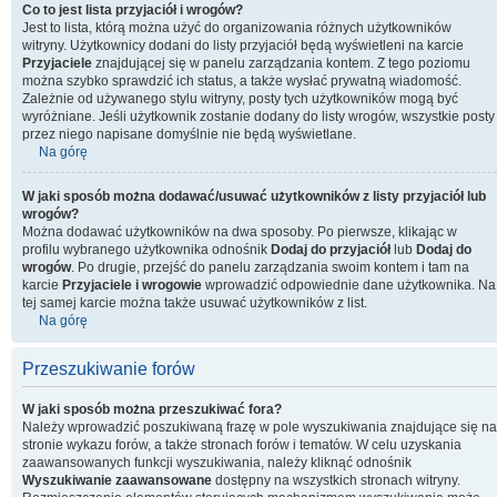
Co to jest lista przyjaciół i wrogów?
Jest to lista, którą można użyć do organizowania różnych użytkowników
witryny. Użytkownicy dodani do listy przyjaciół będą wyświetleni na karcie
Przyjaciele
znajdującej się w panelu zarządzania kontem. Z tego poziomu
można szybko sprawdzić ich status, a także wysłać prywatną wiadomość.
Zależnie od używanego stylu witryny, posty tych użytkowników mogą być
wyróżniane. Jeśli użytkownik zostanie dodany do listy wrogów, wszystkie posty
przez niego napisane domyślnie nie będą wyświetlane.
Na górę
W jaki sposób można dodawać/usuwać użytkowników z listy przyjaciół lub
wrogów?
Można dodawać użytkowników na dwa sposoby. Po pierwsze, klikając w
profilu wybranego użytkownika odnośnik
Dodaj do przyjaciół
lub
Dodaj do
wrogów
. Po drugie, przejść do panelu zarządzania swoim kontem i tam na
karcie
Przyjaciele i wrogowie
wprowadzić odpowiednie dane użytkownika. Na
tej samej karcie można także usuwać użytkowników z list.
Na górę
Przeszukiwanie forów
W jaki sposób można przeszukiwać fora?
Należy wprowadzić poszukiwaną frazę w pole wyszukiwania znajdujące się na
stronie wykazu forów, a także stronach forów i tematów. W celu uzyskania
zaawansowanych funkcji wyszukiwania, należy kliknąć odnośnik
Wyszukiwanie zaawansowane
dostępny na wszystkich stronach witryny.