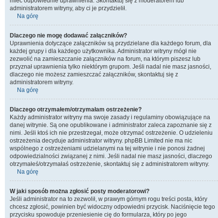
mieć odpowiednie uprawnienia. Skontaktuj się z moderatorem lub
administratorem witryny, aby ci je przydzielił.
Na górę
Dlaczego nie mogę dodawać załączników?
Uprawnienia dotyczące załączników są przydzielane dla każdego forum, dla
każdej grupy i dla każdego użytkownika. Administrator witryny mógł nie
zezwolić na zamieszczanie załączników na forum, na którym piszesz lub
przyznał uprawnienia tylko niektórym grupom. Jeśli nadal nie masz jasności,
dlaczego nie możesz zamieszczać załączników, skontaktuj się z
administratorem witryny.
Na górę
Dlaczego otrzymałem/otrzymałam ostrzeżenie?
Każdy administrator witryny ma swoje zasady i regulaminy obowiązujące na
danej witrynie. Są one opublikowane i administrator zaleca zapoznanie się z
nimi. Jeśli ktoś ich nie przestrzegał, może otrzymać ostrzeżenie. O udzieleniu
ostrzeżenia decyduje administrator witryny. phpBB Limited nie ma nic
wspólnego z ostrzeżeniami udzielanymi na tej witrynie i nie ponosi żadnej
odpowiedzialności związanej z nimi. Jeśli nadal nie masz jasności, dlaczego
otrzymałeś/otrzymałaś ostrzeżenie, skontaktuj się z administratorem witryny.
Na górę
W jaki sposób można zgłosić posty moderatorowi?
Jeśli administrator na to zezwolił, w prawym górnym rogu treści posta, który
chcesz zgłosić, powinien być widoczny odpowiedni przycisk. Naciśnięcie tego
przycisku spowoduje przeniesienie cię do formularza, który po jego