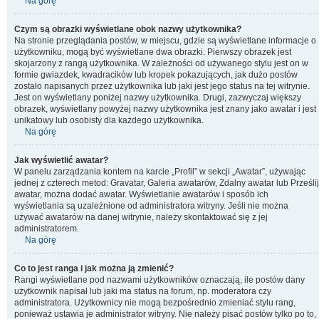
Na górę
Czym są obrazki wyświetlane obok nazwy użytkownika?
Na stronie przeglądania postów, w miejscu, gdzie są wyświetlane informacje o
użytkowniku, mogą być wyświetlane dwa obrazki. Pierwszy obrazek jest
skojarzony z rangą użytkownika. W zależności od używanego stylu jest on w
formie gwiazdek, kwadracików lub kropek pokazujących, jak dużo postów
zostało napisanych przez użytkownika lub jaki jest jego status na tej witrynie.
Jest on wyświetlany poniżej nazwy użytkownika. Drugi, zazwyczaj większy
obrazek, wyświetlany powyżej nazwy użytkownika jest znany jako awatar i jest
unikatowy lub osobisty dla każdego użytkownika.
Na górę
Jak wyświetlić awatar?
W panelu zarządzania kontem na karcie „Profil” w sekcji „Awatar”, używając
jednej z czterech metod: Gravatar, Galeria awatarów, Zdalny awatar lub Prześlij
awatar, można dodać awatar. Wyświetlanie awatarów i sposób ich
wyświetlania są uzależnione od administratora witryny. Jeśli nie można
używać awatarów na danej witrynie, należy skontaktować się z jej
administratorem.
Na górę
Co to jest ranga i jak można ją zmienić?
Rangi wyświetlane pod nazwami użytkowników oznaczają, ile postów dany
użytkownik napisał lub jaki ma status na forum, np. moderatora czy
administratora. Użytkownicy nie mogą bezpośrednio zmieniać stylu rang,
ponieważ ustawia je administrator witryny. Nie należy pisać postów tylko po to,