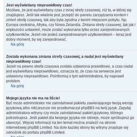
Jest wyświetlany nieprawidłowy czas!
Możliwe, że jest wyświetlany czas z innej strefy czasowej, niż ta, w której się
znajdujesz. Jeśli tak właśnie jest, przejdź do panelu zarządzania kontem i
zmień strefę czasową, tak aby była zgodna z twoim miejscem pobytu. Np.
Europa centralna, Afryka, czy Nowa Zelandia. Zmiana strefy czasowej, tak jak i
większości ustawień, może zostać wykonana tylko przez zarejestrowanych
użytkowników. Jeżeli nie jesteś zarejestrowanym użytkownikiem – teraz jest
dobry moment, by się zarejestrować.
Na górę
Została wykonana zmiana strefy czasowej, a nadal jest wyświetlany
nieprawidłowy czas!
Jeżeli na pewno strefa czasowa została ustawiona prawidłowo, a czas nadal
jest wyświetlany nieprawidłowo, oznacza to, że czas na serwerze jest
ustawiony nieprawidłowo. Poinformuj o tym administratora, by naprawił
problem.
Na górę
Mojego języka nie ma na liście!
Być może administrator nie zainstalował pakietu zawierającego twoją wersję
językową albo nikt jeszcze nie przetłumaczył phpBB3 na twój język. Zapytaj
administratora witryny czy może zainstalować pakiet językowy, którego
potrzebujesz. Jeśli pakiet dla twojego języka nie istnieje, może spróbujesz go
utworzyć. Więcej informacji na ten temat można znaleźć na stronie
internetowej phpBB Limited. Na dole każdej strony tej witryny znajduje się
odnośnik do portalu phpBB Limited.