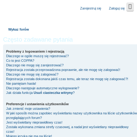
Zarejestruj się
Zaloguj się
Wykaz forów
Często zadawane pytania
Problemy z logowaniem i rejestracją
Dlaczego w ogóle muszę się rejestrować?
Co to jest COPPA?
Dlaczego nie mogę się zarejestrować?
Rejestracja została przeprowadzona poprawnie, ale nie mogę się zalogować!
Dlaczego nie mogę się zalogować?
Rejestracja została dokonana jakiś czas temu, ale teraz nie mogę się zalogować?!
Nie pamiętam hasła!
Dlaczego następuje automatyczne wylogowanie?
Jak działa funkcja
Usuń ciasteczka witryny
?
Preferencje i ustawienia użytkowników
Jak zmienić moje ustawienia?
W jaki sposób można zapobiec wyświetlaniu nazwy użytkownika na liście użytkowników
przeglądających forum?
Jest wyświetlany nieprawidłowy czas!
Została wykonana zmiana strefy czasowej, a nadal jest wyświetlany nieprawidłowy
czas!
Mojego języka nie ma na liście!