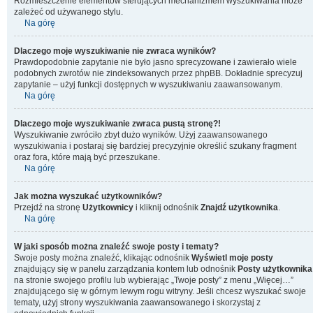
Rozmieszczenie elementów sterujących mechanizmem wyszukiwania może
zależeć od używanego stylu.
Na górę
Dlaczego moje wyszukiwanie nie zwraca wyników?
Prawdopodobnie zapytanie nie było jasno sprecyzowane i zawierało wiele
podobnych zwrotów nie zindeksowanych przez phpBB. Dokładnie sprecyzuj
zapytanie – użyj funkcji dostępnych w wyszukiwaniu zaawansowanym.
Na górę
Dlaczego moje wyszukiwanie zwraca pustą stronę?!
Wyszukiwanie zwróciło zbyt dużo wyników. Użyj zaawansowanego
wyszukiwania i postaraj się bardziej precyzyjnie określić szukany fragment
oraz fora, które mają być przeszukane.
Na górę
Jak można wyszukać użytkowników?
Przejdź na stronę
Użytkownicy
i kliknij odnośnik
Znajdź użytkownika
.
Na górę
W jaki sposób można znaleźć swoje posty i tematy?
Swoje posty można znaleźć, klikając odnośnik
Wyświetl moje posty
znajdujący się w panelu zarządzania kontem lub odnośnik
Posty użytkownika
na stronie swojego profilu lub wybierając „Twoje posty” z menu „Więcej…”
znajdującego się w górnym lewym rogu witryny. Jeśli chcesz wyszukać swoje
tematy, użyj strony wyszukiwania zaawansowanego i skorzystaj z