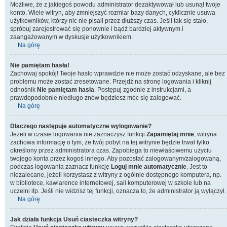
Możliwe, że z jakiegoś powodu administrator dezaktywował lub usunął twoje
konto. Wiele witryn, aby zmniejszyć rozmiar bazy danych, cyklicznie usuwa
użytkowników, którzy nic nie pisali przez dłuższy czas. Jeśli tak się stało,
spróbuj zarejestrować się ponownie i bądź bardziej aktywnym i
zaangażowanym w dyskusje użytkownikiem.
Na górę
Nie pamiętam hasła!
Zachowaj spokój! Twoje hasło wprawdzie nie może zostać odzyskane, ale bez
problemu może zostać zresetowane. Przejdź na stronę logowania i kliknij
odnośnik
Nie pamiętam hasła
. Postępuj zgodnie z instrukcjami, a
prawdopodobnie niedługo znów będziesz móc się zalogować.
Na górę
Dlaczego następuje automatyczne wylogowanie?
Jeżeli w czasie logowania nie zaznaczysz funkcji
Zapamiętaj mnie
, witryna
zachowa informację o tym, że twój pobyt na tej witrynie będzie trwał tylko
określony przez administratora czas. Zapobiega to niewłaściwemu użyciu
twojego konta przez kogoś innego. Aby pozostać zalogowanym/zalogowaną,
podczas logowania zaznacz funkcję
Loguj mnie automatycznie
. Jest to
niezalecane, jeżeli korzystasz z witryny z ogólnie dostępnego komputera, np.
w bibliotece, kawiarence internetowej, sali komputerowej w szkole lub na
uczelni itp. Jeśli nie widzisz tej funkcji, oznacza to, że administrator ją wyłączył.
Na górę
Jak działa funkcja
Usuń ciasteczka witryny
?