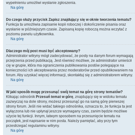
wypełnieniu umożliwi wysłanie zgłoszenia.
Na górę
Do czego służy przycisk
Zapisz
znajdujący się w oknie tworzenia tematu?
Funkcja ta umożliwia zapisanie kopii roboczej i dokończenie pisania oraz
wysłanie w późniejszym czasie. Zapisaną kopię roboczą można wczytać z
poziomu panelu użytkownika.
Na górę
Dlaczego mój post musi być akceptowany?
Administrator witryny mógł zadecydować, że posty na danym forum wymagają
przejrzenia przed publikacją. Jest również możliwe, że administrator umieścił
cię w grupie, która ma ograniczenia publikowania postów polegające na
konieczności ich akceptowania przez moderatorów przed opublikowaniem na
forum. Aby uzyskać więcej informacji, skontaktuj się z administratorem witryny.
Na górę
W jaki sposób mogę przesunąć swój temat na górę strony tematów?
Klikając odnośnik
Przesuń temat w górę
, znajdujący się w widoku tematu
zazwyczaj na dole strony, możesz przesunąć go na samą górę pierwszej
strony forum. Jeśli nie widać takiego odnośnika, oznacza to, że funkcja ta jest
wyłączona lub nie upłynął jeszcze wymagany czas, zanim będzie możliwe
użycie tej funkcji. Innym, łatwym sposobem na przesunięcie tematu na
początek, jest napisanie w nim posta. Należy pamiętać, aby przy tym
przestrzegać regulaminu witryny.
Na górę