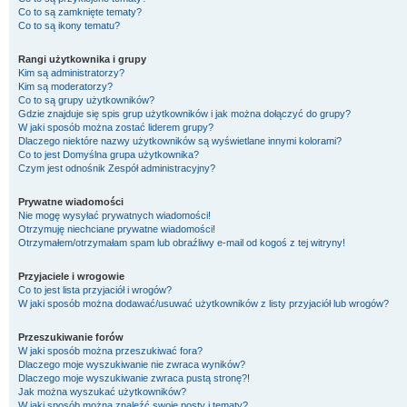
Co to są zamknięte tematy?
Co to są ikony tematu?
Rangi użytkownika i grupy
Kim są administratorzy?
Kim są moderatorzy?
Co to są grupy użytkowników?
Gdzie znajduje się spis grup użytkowników i jak można dołączyć do grupy?
W jaki sposób można zostać liderem grupy?
Dlaczego niektóre nazwy użytkowników są wyświetlane innymi kolorami?
Co to jest
Domyślna grupa użytkownika
?
Czym jest odnośnik
Zespół administracyjny
?
Prywatne wiadomości
Nie mogę wysyłać prywatnych wiadomości!
Otrzymuję niechciane prywatne wiadomości!
Otrzymałem/otrzymałam spam lub obraźliwy e-mail od kogoś z tej witryny!
Przyjaciele i wrogowie
Co to jest lista przyjaciół i wrogów?
W jaki sposób można dodawać/usuwać użytkowników z listy przyjaciół lub wrogów?
Przeszukiwanie forów
W jaki sposób można przeszukiwać fora?
Dlaczego moje wyszukiwanie nie zwraca wyników?
Dlaczego moje wyszukiwanie zwraca pustą stronę?!
Jak można wyszukać użytkowników?
W jaki sposób można znaleźć swoje posty i tematy?