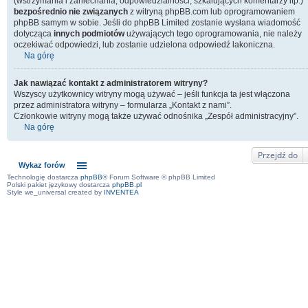
(wstrzymania i zaniechania, odpowiedzialności, szkalujących komentarzy itp.)
bezpośrednio nie związanych
z witryną phpBB.com lub oprogramowaniem
phpBB samym w sobie. Jeśli do phpBB Limited zostanie wysłana wiadomość
dotycząca
innych podmiotów
używających tego oprogramowania, nie należy
oczekiwać odpowiedzi, lub zostanie udzielona odpowiedź lakoniczna.
Na górę
Jak nawiązać kontakt z administratorem witryny?
Wszyscy użytkownicy witryny mogą używać – jeśli funkcja ta jest włączona
przez administratora witryny – formularza „Kontakt z nami”.
Członkowie witryny mogą także używać odnośnika „Zespół administracyjny”.
Na górę
Przejdź do
Wykaz forów
Technologię dostarcza
phpBB
® Forum Software © phpBB Limited
Polski pakiet językowy dostarcza
phpBB.pl
Style we_universal created by
INVENTEA