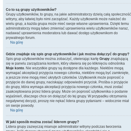
Co to są grupy użytkowników?
Grupy użytkowników, to grupy, na jakie administratorzy dzielą całą społeczność
witryny, aby łatwiej było nimi zarządzać. Każdy użytkownik może należeć do
wielu grup, a każda grupa może mieć swoje własne uprawnienia. Dzięki temu
administratorzy mogą łatwo zmieniać uprawnienia wielu użytkowników naraz,
nadawać uprawnienia moderatora lub dawać dostęp użytkownikom do
prywatnego forum.
Na górę
Gdzie znajduje się spis grup użytkowników i jak można dołączyć do grupy?
Spis grup użytkowników można zobaczyć, otwierając kartę
Grupy
znajdującą
się w panelu zarządzania kontem, który otwiera się po kliknięciu odnośnika
Moje konto
. Nie wszystkie grupy są dostępne dla każdego. Niektóre mogą
wymagać akceptacji przyjęcia nowego członka, niektóre mogą być zamknięte,
a jeszcze inne mogą mieć ukrytych członków. Użytkownik może poprosić o
przyjęcie do danej grupy, naciskając odpowiedni przycisk. Prośba o przyjęcie
do grupy, która wymaga akceptacji przyjęcia nowego członka, musi zostać
zaakceptowana przez lidera grupy. Może on poprosić użytkownika o podanie
wyjaśnień, dlaczego chce on dołączyć do tej grupy. W przypadku otrzymania
negatywnej decyzji, proszę nie nękać lidera grupy pytaniami – widocznie miał
on swoje powody.
Na górę
W jaki sposób można zostać liderem grupy?
Lidera grupy zazwyczaj mianuje administrator witryny podczas tworzenia