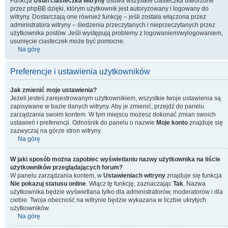
Funkcja
Usuń ciasteczka witryny
usuwa wszystkie ciasteczka utworzone
przez phpBB dzięki, którym użytkownik jest autoryzowany i logowany do
witryny. Dostarczają one również funkcję – jeśli została włączona przez
administratora witryny – śledzenia przeczytanych i nieprzeczytanych przez
użytkownika postów. Jeśli występują problemy z logowaniem/wylogowaniem,
usunięcie ciasteczek może być pomocne.
Na górę
Preferencje i ustawienia użytkowników
Jak zmienić moje ustawienia?
Jeżeli jesteś zarejestrowanym użytkownikiem, wszystkie twoje ustawienia są
zapisywane w bazie danych witryny. Aby je zmienić, przejdź do panelu
zarządzania swoim kontem. W tym miejscu możesz dokonać zmian swoich
ustawień i preferencji. Odnośnik do panelu o nazwie
Moje konto
znajduje się
zazwyczaj na górze stron witryny.
Na górę
W jaki sposób można zapobiec wyświetlaniu nazwy użytkownika na liście
użytkowników przeglądających forum?
W panelu zarządzania kontem, w
Ustawieniach witryny
znajduje się funkcja
Nie pokazuj statusu online
. Włącz tę funkcję, zaznaczając
Tak
. Nazwa
użytkownika będzie wyświetlana tylko dla administratorów, moderatorów i dla
ciebie. Twoja obecność na witrynie będzie wykazana w liczbie ukrytych
użytkowników.
Na górę