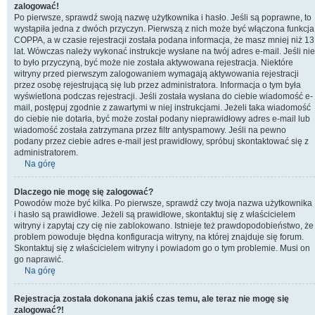
zalogować!
Po pierwsze, sprawdź swoją nazwę użytkownika i hasło. Jeśli są poprawne, to
wystąpiła jedna z dwóch przyczyn. Pierwszą z nich może być włączona funkcja
COPPA, a w czasie rejestracji została podana informacja, że masz mniej niż 13
lat. Wówczas należy wykonać instrukcje wysłane na twój adres e-mail. Jeśli nie
to było przyczyną, być może nie została aktywowana rejestracja. Niektóre
witryny przed pierwszym zalogowaniem wymagają aktywowania rejestracji
przez osobę rejestrującą się lub przez administratora. Informacja o tym była
wyświetlona podczas rejestracji. Jeśli została wysłana do ciebie wiadomość e-
mail, postępuj zgodnie z zawartymi w niej instrukcjami. Jeżeli taka wiadomość
do ciebie nie dotarła, być może został podany nieprawidłowy adres e-mail lub
wiadomość została zatrzymana przez filtr antyspamowy. Jeśli na pewno
podany przez ciebie adres e-mail jest prawidłowy, spróbuj skontaktować się z
administratorem.
Na górę
Dlaczego nie mogę się zalogować?
Powodów może być kilka. Po pierwsze, sprawdź czy twoja nazwa użytkownika
i hasło są prawidłowe. Jeżeli są prawidłowe, skontaktuj się z właścicielem
witryny i zapytaj czy cię nie zablokowano. Istnieje też prawdopodobieństwo, że
problem powoduje błędna konfiguracja witryny, na której znajduje się forum.
Skontaktuj się z właścicielem witryny i powiadom go o tym problemie. Musi on
go naprawić.
Na górę
Rejestracja została dokonana jakiś czas temu, ale teraz nie mogę się
zalogować?!