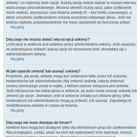
ankiety i co najmniej dwie opcje. Każdą opcję należy wpisać w nowym wierszu
widocznego pola tekstowego. Możesz określić liczbę opcji, jakie użytkownik
może wybrać, wyznaczyć czas trwania ankiety (0 – bez limitu czasowego), a
także umożliwić użytkownikom zmianę wcześniej oddanego głosu. Jeśli nie
widzisz etykiety, prawdopodobnie nie masz uprawnień do tworzenia ankiet.
Na górę
Dlaczego nie można dodać więcej opcji ankiety?
Limit opcji w ankiecie jest ustalany przez administratora witryny. Jeśli uważasz,
że potrzebujesz wstawić więcej opcji niż dozwolony limit, skontaktuj się z
administratorem witryny.
Na górę
W jaki sposób zmienić lub usunąć ankietę?
Podobnie, jak posty, ankiety mogą być zmieniane tylko przez ich autorów,
moderatorów lub administratorów. Aby zmienić ankietę, należy dokonać
zmiany pierwszego posta w wątku, z którym zawsze związana jest ankieta.
Jeśli nikt jeszcze nie oddał głosu w ankiecie, jej autor może usunąć ankietę lub
zmienić jej opcje. Jednakże, jeśli w ankiecie zostały już oddane głosy, tylko
moderatorzy lub administratorzy mogą ją zmienić, lub usunąć. Zapobiega to
modyfikowaniu ankiety w czasie jej trwania.
Na górę
Dlaczego nie mam dostępu do forum?
Niektóre fora mogą być dostępne tylko dla określonych grup lub użytkowników.
Aby przeglądać, czytać, pisać na nich lub wykonywać inne operacje, musisz