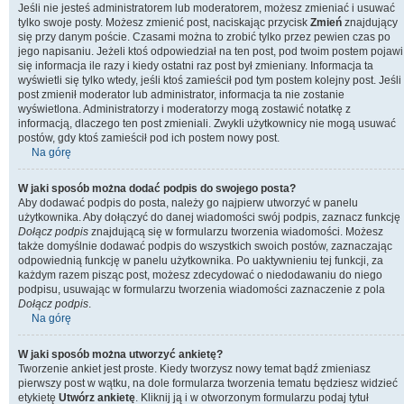
Jeśli nie jesteś administratorem lub moderatorem, możesz zmieniać i usuwać
tylko swoje posty. Możesz zmienić post, naciskając przycisk
Zmień
znajdujący
się przy danym poście. Czasami można to zrobić tylko przez pewien czas po
jego napisaniu. Jeżeli ktoś odpowiedział na ten post, pod twoim postem pojawi
się informacja ile razy i kiedy ostatni raz post był zmieniany. Informacja ta
wyświetli się tylko wtedy, jeśli ktoś zamieścił pod tym postem kolejny post. Jeśli
post zmienił moderator lub administrator, informacja ta nie zostanie
wyświetlona. Administratorzy i moderatorzy mogą zostawić notatkę z
informacją, dlaczego ten post zmieniali. Zwykli użytkownicy nie mogą usuwać
postów, gdy ktoś zamieścił pod ich postem nowy post.
Na górę
W jaki sposób można dodać podpis do swojego posta?
Aby dodawać podpis do posta, należy go najpierw utworzyć w panelu
użytkownika. Aby dołączyć do danej wiadomości swój podpis, zaznacz funkcję
Dołącz podpis
znajdującą się w formularzu tworzenia wiadomości. Możesz
także domyślnie dodawać podpis do wszystkich swoich postów, zaznaczając
odpowiednią funkcję w panelu użytkownika. Po uaktywnieniu tej funkcji, za
każdym razem pisząc post, możesz zdecydować o niedodawaniu do niego
podpisu, usuwając w formularzu tworzenia wiadomości zaznaczenie z pola
Dołącz podpis
.
Na górę
W jaki sposób można utworzyć ankietę?
Tworzenie ankiet jest proste. Kiedy tworzysz nowy temat bądź zmieniasz
pierwszy post w wątku, na dole formularza tworzenia tematu będziesz widzieć
etykietę
Utwórz ankietę
. Kliknij ją i w otworzonym formularzu podaj tytuł