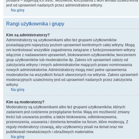
postami – sugerują ich treść. Możliwość korzystania z ikon tematu uzależniona
jest od uprawnień nadanych przez administratora witryny.
Na górę
Rangi użytkownika i grupy
Kim są administratorzy?
Administratorzy są użytkownikami albo też grupami użytkowników
posiadającymi najwyższy poziom uprawnień kontrolnych całej witryny. Mogą
oni kontrolować wszystkie zagadnienia związane z funkcjonowaniem witryny
włącznie z nadawaniem uprawnień, blokowaniem użytkowników, tworzeniem
grup użytkowników lub moderatorów itp. Zakres ich uprawnień zależy od
założyciela witryny i innych administratorów mających prawo nominowania
nowych administratorów. Administratorzy mogą mieć pełne uprawnienia
moderatorów na wszystkich forach utworzonych na witrynie. Zakres uprawnień
moderacyjnych uzależniony jest od uprawnień nadanych przez założyciela
witryny.
Na górę
Kim są moderatorzy?
Moderatorzy są użytkownikami albo też grupami użytkowników, których
zadaniem jest codzienne przeglądanie forów. Mają oni możliwość zmiany
treści lub usuwania postów, a także blokowania, odblokowywania,
przenoszenia, usuwania i dzielenia tematów na forum, które moderują. Z
reguły moderatorzy czuwają, aby użytkownicy pisali na temat oraz nie
publikowali niewłaściwych i obraźliwych materiałów.
Na górę