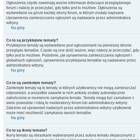
Ogłoszenia często zawierają ważne informacje dotyczące przeglądanego
forum i należy je przeczytać, gdy tylko jest to możliwe. Ogłoszenia są
wyświetlane na górze każdej strony forum, w którym zostały napisane.
Uprawnienia zamieszczania ogłoszeń są nadawane przez administratora
witryny.
Na górę
Co to są przyklejone tematy?
Przyklejone tematy są wyświetlane pod ogłoszeniami na pierwszej stronie
przeglądu tematów. Często są one dość ważne, więc należy je przeczytać, gdy
tylko jest to możliwe. Podobnie, jak uprawnienia zamieszczania ogłoszeń i
globalnych ogłoszeń, uprawnienia przyklejania tematów są nadawane przez
administratora witryny.
Na górę
Co to są zamknięte tematy?
Zamknięte tematy są to tematy, w których użytkownicy nie mogą zamieszczać
odpowiedzi, a wszystkie zawarte w nich ankiety zostały automatycznie
zakończone w momencie zamykania tematu. Tematy mogą być zamykane z
wielu powodów i robią to moderatorzy forum lub administratorzy witryny.
Zależnie od uprawnień nadanych przez administratora witryny użytkownik
może mieć możliwość zamykania swoich tematów.
Na górę
Co to są ikony tematu?
Ikony tematu są obrazkami wybieranymi przez autora tematu skojarzonymi z