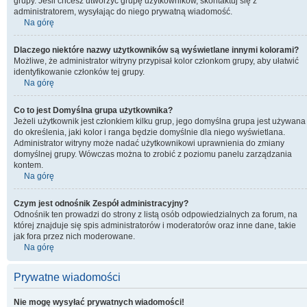
grupy. Jeśli chcesz utworzyć grupę użytkowników, skontaktuj się z
administratorem, wysyłając do niego prywatną wiadomość.
Na górę
Dlaczego niektóre nazwy użytkowników są wyświetlane innymi kolorami?
Możliwe, że administrator witryny przypisał kolor członkom grupy, aby ułatwić
identyfikowanie członków tej grupy.
Na górę
Co to jest
Domyślna grupa użytkownika
?
Jeżeli użytkownik jest członkiem kilku grup, jego domyślna grupa jest używana
do określenia, jaki kolor i ranga będzie domyślnie dla niego wyświetlana.
Administrator witryny może nadać użytkownikowi uprawnienia do zmiany
domyślnej grupy. Wówczas można to zrobić z poziomu panelu zarządzania
kontem.
Na górę
Czym jest odnośnik
Zespół administracyjny
?
Odnośnik ten prowadzi do strony z listą osób odpowiedzialnych za forum, na
której znajduje się spis administratorów i moderatorów oraz inne dane, takie
jak fora przez nich moderowane.
Na górę
Prywatne wiadomości
Nie mogę wysyłać prywatnych wiadomości!