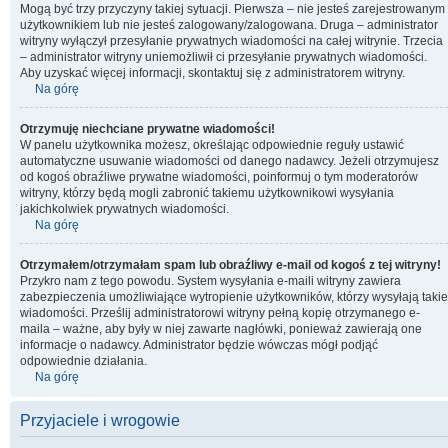
Mogą być trzy przyczyny takiej sytuacji. Pierwsza – nie jesteś zarejestrowanym
użytkownikiem lub nie jesteś zalogowany/zalogowana. Druga – administrator
witryny wyłączył przesyłanie prywatnych wiadomości na całej witrynie. Trzecia
– administrator witryny uniemożliwił ci przesyłanie prywatnych wiadomości.
Aby uzyskać więcej informacji, skontaktuj się z administratorem witryny.
Na górę
Otrzymuję niechciane prywatne wiadomości!
W panelu użytkownika możesz, określając odpowiednie reguły ustawić
automatyczne usuwanie wiadomości od danego nadawcy. Jeżeli otrzymujesz
od kogoś obraźliwe prywatne wiadomości, poinformuj o tym moderatorów
witryny, którzy będą mogli zabronić takiemu użytkownikowi wysyłania
jakichkolwiek prywatnych wiadomości.
Na górę
Otrzymałem/otrzymałam spam lub obraźliwy e-mail od kogoś z tej witryny!
Przykro nam z tego powodu. System wysyłania e-maili witryny zawiera
zabezpieczenia umożliwiające wytropienie użytkowników, którzy wysyłają takie
wiadomości. Prześlij administratorowi witryny pełną kopię otrzymanego e-
maila – ważne, aby były w niej zawarte nagłówki, ponieważ zawierają one
informacje o nadawcy. Administrator będzie wówczas mógł podjąć
odpowiednie działania.
Na górę
Przyjaciele i wrogowie