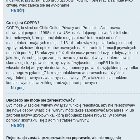
możliwość przypisania do grup użytkowników itp. Rejestracja zajmuje tylko
chwilę, więc zaleca się jej wykonanie.
Na górę
Co to jest COPPA?
COPPA, to skrót od Child Online Privacy and Protection Act – prawa
obowiązującego od 1998 roku w USA, nakładającego na właścicieli stron
internetowych, które potencjalnie mogą zbierać informacje od osób
małoletnich – mających mniej niż 13 lat – obowiązek posiadania pisemnej
zgody rodziców lub opiekunów prawnych na zbieranie informacji prywatnych
od osób poniżej 13 roku życia. Jeżeli nie masz pewności czy to dotyczy ciebie
jako kogoś próbującego zarejestrować się na danej witrynie internetowej –
skontaktuj się z prawnikiem, by uzyskać wyjaśnienie. phpBB Limited i
właściciele tej witryny nie dostarczają pomocy prawnej z wyjątkiem przypadku
opisanego w pytaniu „Z kim się kontaktować w sprawach nadużyć lub
zagadnień prawnych związanych z tą witryną?”, a także nie są punktem
kontaktowym dla wszelkiego rodzaju porad prawnych.
Na górę
Dlaczego nie mogę się zarejestrować?
Być może właściciel witryny wyłączył funkcję rejestracji, aby nie rejestrowały
się nowe osoby. Właściciel witryny mógł także zablokować twój adres IP lub
zabronił nazwy użytkownika, którą próbujesz zarejestrować. W sprawie
pomocy, skontaktuj się z administratorem witryny.
Na górę
Rejestracja została przeprowadzona poprawnie, ale nie mogę się