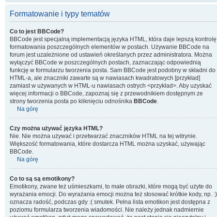
Formatowanie i typy tematów
Co to jest BBCode?
BBCode jest specjalną implementacją języka HTML, która daje lepszą kontrolę
formatowania poszczególnych elementów w postach. Używanie BBCode na
forum jest uzależnione od ustawień określanych przez administratora. Można
wyłączyć BBCode w poszczególnych postach, zaznaczając odpowiednią
funkcję w formularzu tworzenia posta. Sam BBCode jest podobny w składni do
HTML-a, ale znaczniki zawarte są w nawiasach kwadratowych [przykład]
zamiast w używanych w HTML-u nawiasach ostrych <przykład>. Aby uzyskać
więcej informacji o BBCode, zapoznaj się z przewodnikiem dostępnym ze
strony tworzenia posta po kliknięciu odnośnika
BBCode
.
Na górę
Czy można używać języka HTML?
Nie. Nie można używać i przetwarzać znaczników HTML na tej witrynie.
Większość formatowania, które dostarcza HTML można uzyskać, używając
BBCode.
Na górę
Co to są są emotikony?
Emotikony, zwane też uśmieszkami, to małe obrazki, które mogą być użyte do
wyrażania emocji. Do wyrażania emocji można też stosować krótkie kody, np. :)
oznacza radość, podczas gdy :( smutek. Pełna lista emotikon jest dostępna z
poziomu formularza tworzenia wiadomości. Nie należy jednak nadmiernie