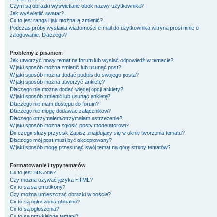
Czym są obrazki wyświetlane obok nazwy użytkownika?
Jak wyświetlić awatar?
Co to jest ranga i jak można ją zmienić?
Podczas próby wysłania wiadomości e-mail do użytkownika witryna prosi mnie o
zalogowanie. Dlaczego?
Problemy z pisaniem
Jak utworzyć nowy temat na forum lub wysłać odpowiedź w temacie?
W jaki sposób można zmienić lub usunąć post?
W jaki sposób można dodać podpis do swojego posta?
W jaki sposób można utworzyć ankietę?
Dlaczego nie można dodać więcej opcji ankiety?
W jaki sposób zmienić lub usunąć ankietę?
Dlaczego nie mam dostępu do forum?
Dlaczego nie mogę dodawać załączników?
Dlaczego otrzymałem/otrzymałam ostrzeżenie?
W jaki sposób można zgłosić posty moderatorowi?
Do czego służy przycisk
Zapisz
znajdujący się w oknie tworzenia tematu?
Dlaczego mój post musi być akceptowany?
W jaki sposób mogę przesunąć swój temat na górę strony tematów?
Formatowanie i typy tematów
Co to jest BBCode?
Czy można używać języka HTML?
Co to są są emotikony?
Czy można umieszczać obrazki w poście?
Co to są ogłoszenia globalne?
Co to są ogłoszenia?
Co to są przyklejone tematy?