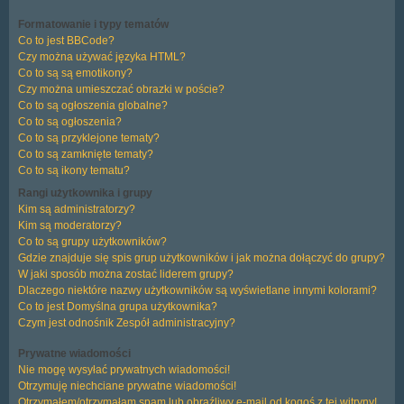
Formatowanie i typy tematów
Co to jest BBCode?
Czy można używać języka HTML?
Co to są są emotikony?
Czy można umieszczać obrazki w poście?
Co to są ogłoszenia globalne?
Co to są ogłoszenia?
Co to są przyklejone tematy?
Co to są zamknięte tematy?
Co to są ikony tematu?
Rangi użytkownika i grupy
Kim są administratorzy?
Kim są moderatorzy?
Co to są grupy użytkowników?
Gdzie znajduje się spis grup użytkowników i jak można dołączyć do grupy?
W jaki sposób można zostać liderem grupy?
Dlaczego niektóre nazwy użytkowników są wyświetlane innymi kolorami?
Co to jest
Domyślna grupa użytkownika
?
Czym jest odnośnik
Zespół administracyjny
?
Prywatne wiadomości
Nie mogę wysyłać prywatnych wiadomości!
Otrzymuję niechciane prywatne wiadomości!
Otrzymałem/otrzymałam spam lub obraźliwy e-mail od kogoś z tej witryny!