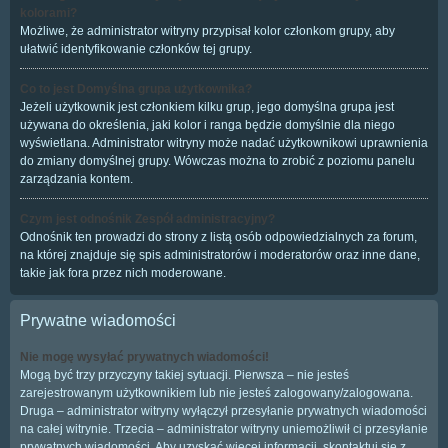
kolorami?
Możliwe, że administrator witryny przypisał kolor członkom grupy, aby
ułatwić identyfikowanie członków tej grupy.
Co to jest
Domyślna grupa użytkownika
?
Jeżeli użytkownik jest członkiem kilku grup, jego domyślna grupa jest
używana do określenia, jaki kolor i ranga będzie domyślnie dla niego
wyświetlana. Administrator witryny może nadać użytkownikowi uprawnienia
do zmiany domyślnej grupy. Wówczas można to zrobić z poziomu panelu
zarządzania kontem.
Czym jest odnośnik
Zespół administracyjny
?
Odnośnik ten prowadzi do strony z listą osób odpowiedzialnych za forum,
na której znajduje się spis administratorów i moderatorów oraz inne dane,
takie jak fora przez nich moderowane.
Prywatne wiadomości
Nie mogę wysyłać prywatnych wiadomości!
Mogą być trzy przyczyny takiej sytuacji. Pierwsza – nie jesteś
zarejestrowanym użytkownikiem lub nie jesteś zalogowany/zalogowana.
Druga – administrator witryny wyłączył przesyłanie prywatnych wiadomości
na całej witrynie. Trzecia – administrator witryny uniemożliwił ci przesyłanie
prywatnych wiadomości. Aby uzyskać więcej informacji, skontaktuj się z