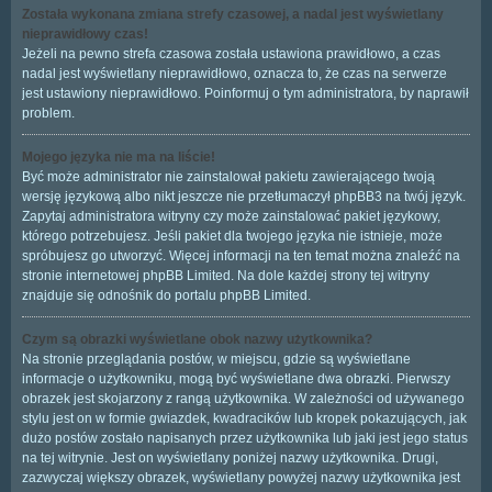
Została wykonana zmiana strefy czasowej, a nadal jest wyświetlany
nieprawidłowy czas!
Jeżeli na pewno strefa czasowa została ustawiona prawidłowo, a czas
nadal jest wyświetlany nieprawidłowo, oznacza to, że czas na serwerze
jest ustawiony nieprawidłowo. Poinformuj o tym administratora, by naprawił
problem.
Mojego języka nie ma na liście!
Być może administrator nie zainstalował pakietu zawierającego twoją
wersję językową albo nikt jeszcze nie przetłumaczył phpBB3 na twój język.
Zapytaj administratora witryny czy może zainstalować pakiet językowy,
którego potrzebujesz. Jeśli pakiet dla twojego języka nie istnieje, może
spróbujesz go utworzyć. Więcej informacji na ten temat można znaleźć na
stronie internetowej phpBB Limited. Na dole każdej strony tej witryny
znajduje się odnośnik do portalu phpBB Limited.
Czym są obrazki wyświetlane obok nazwy użytkownika?
Na stronie przeglądania postów, w miejscu, gdzie są wyświetlane
informacje o użytkowniku, mogą być wyświetlane dwa obrazki. Pierwszy
obrazek jest skojarzony z rangą użytkownika. W zależności od używanego
stylu jest on w formie gwiazdek, kwadracików lub kropek pokazujących, jak
dużo postów zostało napisanych przez użytkownika lub jaki jest jego status
na tej witrynie. Jest on wyświetlany poniżej nazwy użytkownika. Drugi,
zazwyczaj większy obrazek, wyświetlany powyżej nazwy użytkownika jest