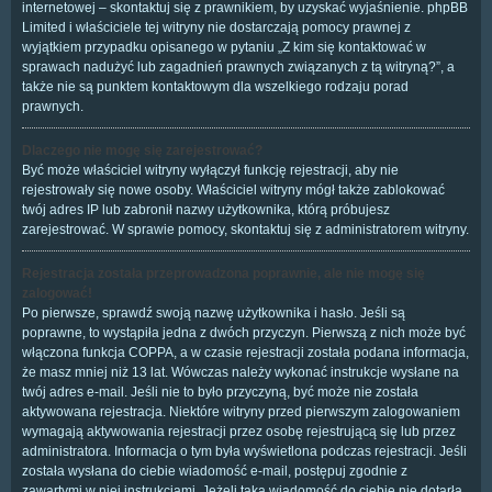
internetowej – skontaktuj się z prawnikiem, by uzyskać wyjaśnienie. phpBB
Limited i właściciele tej witryny nie dostarczają pomocy prawnej z
wyjątkiem przypadku opisanego w pytaniu „Z kim się kontaktować w
sprawach nadużyć lub zagadnień prawnych związanych z tą witryną?”, a
także nie są punktem kontaktowym dla wszelkiego rodzaju porad
prawnych.
Dlaczego nie mogę się zarejestrować?
Być może właściciel witryny wyłączył funkcję rejestracji, aby nie
rejestrowały się nowe osoby. Właściciel witryny mógł także zablokować
twój adres IP lub zabronił nazwy użytkownika, którą próbujesz
zarejestrować. W sprawie pomocy, skontaktuj się z administratorem witryny.
Rejestracja została przeprowadzona poprawnie, ale nie mogę się
zalogować!
Po pierwsze, sprawdź swoją nazwę użytkownika i hasło. Jeśli są
poprawne, to wystąpiła jedna z dwóch przyczyn. Pierwszą z nich może być
włączona funkcja COPPA, a w czasie rejestracji została podana informacja,
że masz mniej niż 13 lat. Wówczas należy wykonać instrukcje wysłane na
twój adres e-mail. Jeśli nie to było przyczyną, być może nie została
aktywowana rejestracja. Niektóre witryny przed pierwszym zalogowaniem
wymagają aktywowania rejestracji przez osobę rejestrującą się lub przez
administratora. Informacja o tym była wyświetlona podczas rejestracji. Jeśli
została wysłana do ciebie wiadomość e-mail, postępuj zgodnie z
zawartymi w niej instrukcjami. Jeżeli taka wiadomość do ciebie nie dotarła,