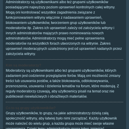
Administratorzy są użytkownikami albo też grupami użytkowników
posiadającymi najwyższy poziom uprawnień kontrolnych całej witryny.
Mogą oni kontrolować wszystkie zagadnienia związane z
funkcjonowaniem witryny włącznie z nadawaniem uprawnień,
blokowaniem użytkowników, tworzeniem grup użytkowników lub
moderatorów itp. Zakres ich uprawnień zależy od założyciela witryny i
innych administratorów mających prawo nominowania nowych
administratorów. Administratorzy mogą mieć pełne uprawnienia
moderatorów na wszystkich forach utworzonych na witrynie. Zakres
uprawnień moderacyjnych uzależniony jest od uprawnień nadanych przez
założyciela witryny.
Kim są moderatorzy?
Moderatorzy są użytkownikami albo też grupami użytkowników, których
zadaniem jest codzienne przeglądanie forów. Mają oni możliwość zmiany
treści lub usuwania postów, a także blokowania, odblokowywania,
przenoszenia, usuwania i dzielenia tematów na forum, które moderują. Z
reguły moderatorzy czuwają, aby użytkownicy pisali na temat oraz nie
publikowali niewłaściwych i obraźliwych materiałów.
Co to są grupy użytkowników?
Grupy użytkowników, to grupy, na jakie administratorzy dzielą całą
społeczność witryny, aby łatwiej było nimi zarządzać. Każdy użytkownik
może należeć do wielu grup, a każda grupa może mieć swoje własne
uprawnienia. Dzięki temu administratorzy mogą łatwo zmieniać