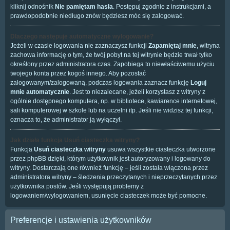
kliknij odnośnik
Nie pamiętam hasła
. Postępuj zgodnie z instrukcjami, a
prawdopodobnie niedługo znów będziesz móc się zalogować.
Dlaczego następuje automatyczne wylogowanie?
Jeżeli w czasie logowania nie zaznaczysz funkcji
Zapamiętaj mnie
, witryna
zachowa informację o tym, że twój pobyt na tej witrynie będzie trwał tylko
określony przez administratora czas. Zapobiega to niewłaściwemu użyciu
twojego konta przez kogoś innego. Aby pozostać
zalogowanym/zalogowaną, podczas logowania zaznacz funkcję
Loguj
mnie automatycznie
. Jest to niezalecane, jeżeli korzystasz z witryny z
ogólnie dostępnego komputera, np. w bibliotece, kawiarence internetowej,
sali komputerowej w szkole lub na uczelni itp. Jeśli nie widzisz tej funkcji,
oznacza to, że administrator ją wyłączył.
Jak działa funkcja
Usuń ciasteczka witryny
?
Funkcja
Usuń ciasteczka witryny
usuwa wszystkie ciasteczka utworzone
przez phpBB dzięki, którym użytkownik jest autoryzowany i logowany do
witryny. Dostarczają one również funkcję – jeśli została włączona przez
administratora witryny – śledzenia przeczytanych i nieprzeczytanych przez
użytkownika postów. Jeśli występują problemy z
logowaniem/wylogowaniem, usunięcie ciasteczek może być pomocne.
Preferencje i ustawienia użytkowników