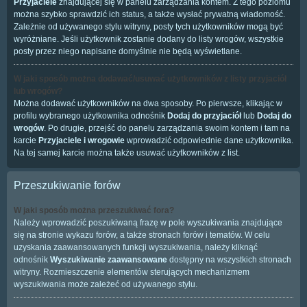
Przyjaciele
znajdującej się w panelu zarządzania kontem. Z tego poziomu
można szybko sprawdzić ich status, a także wysłać prywatną wiadomość.
Zależnie od używanego stylu witryny, posty tych użytkowników mogą być
wyróżniane. Jeśli użytkownik zostanie dodany do listy wrogów, wszystkie
posty przez niego napisane domyślnie nie będą wyświetlane.
W jaki sposób można dodawać/usuwać użytkowników z listy przyjaciół
lub wrogów?
Można dodawać użytkowników na dwa sposoby. Po pierwsze, klikając w
profilu wybranego użytkownika odnośnik
Dodaj do przyjaciół
lub
Dodaj do
wrogów
. Po drugie, przejść do panelu zarządzania swoim kontem i tam na
karcie
Przyjaciele i wrogowie
wprowadzić odpowiednie dane użytkownika.
Na tej samej karcie można także usuwać użytkowników z list.
Przeszukiwanie forów
W jaki sposób można przeszukiwać fora?
Należy wprowadzić poszukiwaną frazę w pole wyszukiwania znajdujące
się na stronie wykazu forów, a także stronach forów i tematów. W celu
uzyskania zaawansowanych funkcji wyszukiwania, należy kliknąć
odnośnik
Wyszukiwanie zaawansowane
dostępny na wszystkich stronach
witryny. Rozmieszczenie elementów sterujących mechanizmem
wyszukiwania może zależeć od używanego stylu.