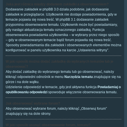
Jaka jest różnica między dodaniem zakładki a obserwowaniem?
Dodawanie zakładek w phpBB 3.0 działa podobnie, jak dodawanie
zakładek w przeglądarce. Użytkownik nie dostaje powiadomienia, gdy w
temacie pojawia się nowa treść. W phpBB 3.1 dodawanie zakładek
przypomina obserwowanie tematu. Użytkownik może być powiadamiany,
gdy nastąpi aktualizacja tematu oznaczonego zakładką. Funkcja
obserwowania powiadamia użytkownika – w wybrany przez niego sposób
– gdy w obserwowanym temacie bądź forum pojawiła się nowa treść.
Sposoby powiadamiania dla zakładek i obserwowanych elementów można
konfigurować w panelu użytkownika na karcie „Ustawienia witryny”.
W jaki sposób można dodać zakładkę do wybranych tematów lub je
obserwować?
Aby dodać zakładkę do wybranego tematu lub go obserwować, należy
kliknąć odpowiedni odnośnik w menu
Narzędzia tematu
znajdujące się na
górze i na dole wątku.
Udzielenie odpowiedzi w temacie, gdy jest aktywna funkcja
Powiadamiaj o
opublikowaniu odpowiedzi
spowoduje włączenie obserwowania tematu.
Jak obserwować wybrane forum?
Aby obserwować wybrane forum, należy kliknąć „Obserwuj forum”
znajdujący się na dole strony.
W jaki sposób usunąć obserwowanie forum, tematu?