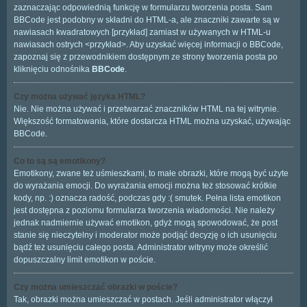
zaznaczając odpowiednią funkcję w formularzu tworzenia posta. Sam
BBCode jest podobny w składni do HTML-a, ale znaczniki zawarte są w
nawiasach kwadratowych [przykład] zamiast w używanych w HTML-u
nawiasach ostrych <przykład>. Aby uzyskać więcej informacji o BBCode,
zapoznaj się z przewodnikiem dostępnym ze strony tworzenia posta po
kliknięciu odnośnika
BBCode
.
Czy można używać języka HTML?
Nie. Nie można używać i przetwarzać znaczników HTML na tej witrynie.
Większość formatowania, które dostarcza HTML można uzyskać, używając
BBCode.
Co to są są emotikony?
Emotikony, zwane też uśmieszkami, to małe obrazki, które mogą być użyte
do wyrażania emocji. Do wyrażania emocji można też stosować krótkie
kody, np. :) oznacza radość, podczas gdy :( smutek. Pełna lista emotikon
jest dostępna z poziomu formularza tworzenia wiadomości. Nie należy
jednak nadmiernie używać emotikon, gdyż mogą spowodować, że post
stanie się nieczytelny i moderator może podjąć decyzję o ich usunięciu
bądź też usunięciu całego posta. Administrator witryny może określić
dopuszczalny limit emotikon w poście.
Czy można umieszczać obrazki w poście?
Tak, obrazki można umieszczać w postach. Jeśli administrator włączył