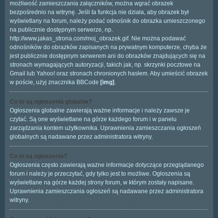
możliwość zamieszczania załączników, można wgrać obrazek
bezpośrednio na witrynę. Jeśli ta funkcja nie działa, aby obrazek był
wyświetlany na forum, należy podać odnośnik do obrazka umieszczonego
na publicznie dostępnym serwerze, np.
http://www.jakas_strona.com/moj_obrazek.gif. Nie można podawać
odnośników do obrazków zapisanych na prywatnym komputerze, chyba że
jest publicznie dostępnym serwerem ani do obrazków znajdujących się na
stronach wymagających autoryzacji, takich jak, np. skrzynki pocztowe na
Gmail lub Yahoo! oraz stronach chronionych hasłem. Aby umieścić obrazek
w poście, użyj znacznika BBCode
[img]
.
Co to są ogłoszenia globalne?
Ogłoszenia globalne zawierają ważne informacje i należy zawsze je
czytać. Są one wyświetlane na górze każdego forum i w panelu
zarządzania kontem użytkownika. Uprawnienia zamieszczania ogłoszeń
globalnych są nadawane przez administratora witryny.
Co to są ogłoszenia?
Ogłoszenia często zawierają ważne informacje dotyczące przeglądanego
forum i należy je przeczytać, gdy tylko jest to możliwe. Ogłoszenia są
wyświetlane na górze każdej strony forum, w którym zostały napisane.
Uprawnienia zamieszczania ogłoszeń są nadawane przez administratora
witryny.