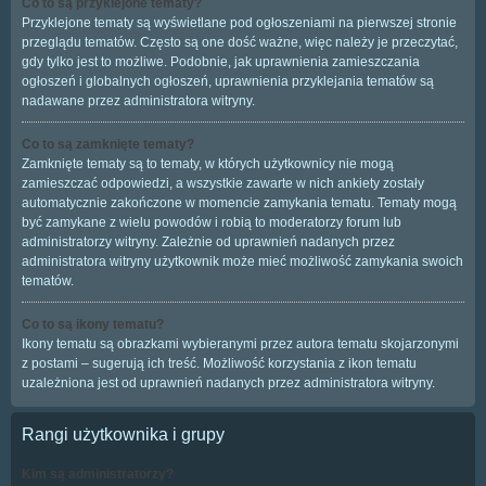
Co to są przyklejone tematy?
Przyklejone tematy są wyświetlane pod ogłoszeniami na pierwszej stronie
przeglądu tematów. Często są one dość ważne, więc należy je przeczytać,
gdy tylko jest to możliwe. Podobnie, jak uprawnienia zamieszczania
ogłoszeń i globalnych ogłoszeń, uprawnienia przyklejania tematów są
nadawane przez administratora witryny.
Co to są zamknięte tematy?
Zamknięte tematy są to tematy, w których użytkownicy nie mogą
zamieszczać odpowiedzi, a wszystkie zawarte w nich ankiety zostały
automatycznie zakończone w momencie zamykania tematu. Tematy mogą
być zamykane z wielu powodów i robią to moderatorzy forum lub
administratorzy witryny. Zależnie od uprawnień nadanych przez
administratora witryny użytkownik może mieć możliwość zamykania swoich
tematów.
Co to są ikony tematu?
Ikony tematu są obrazkami wybieranymi przez autora tematu skojarzonymi
z postami – sugerują ich treść. Możliwość korzystania z ikon tematu
uzależniona jest od uprawnień nadanych przez administratora witryny.
Rangi użytkownika i grupy
Kim są administratorzy?