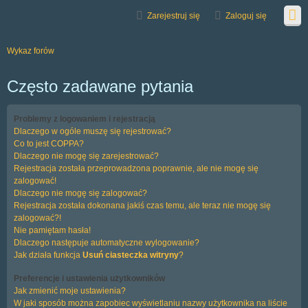
Zarejestruj się
Zaloguj się
Wykaz forów
Często zadawane pytania
Problemy z logowaniem i rejestracją
Dlaczego w ogóle muszę się rejestrować?
Co to jest COPPA?
Dlaczego nie mogę się zarejestrować?
Rejestracja została przeprowadzona poprawnie, ale nie mogę się
zalogować!
Dlaczego nie mogę się zalogować?
Rejestracja została dokonana jakiś czas temu, ale teraz nie mogę się
zalogować?!
Nie pamiętam hasła!
Dlaczego następuje automatyczne wylogowanie?
Jak działa funkcja
Usuń ciasteczka witryny
?
Preferencje i ustawienia użytkowników
Jak zmienić moje ustawienia?
W jaki sposób można zapobiec wyświetlaniu nazwy użytkownika na liście