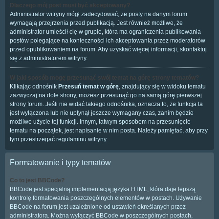
Dlaczego mój post musi być akceptowany?
Administrator witryny mógł zadecydować, że posty na danym forum
wymagają przejrzenia przed publikacją. Jest również możliwe, że
administrator umieścił cię w grupie, która ma ograniczenia publikowania
postów polegające na konieczności ich akceptowania przez moderatorów
przed opublikowaniem na forum. Aby uzyskać więcej informacji, skontaktuj
się z administratorem witryny.
W jaki sposób mogę przesunąć swój temat na górę strony tematów?
Klikając odnośnik
Przesuń temat w górę
, znajdujący się w widoku tematu
zazwyczaj na dole strony, możesz przesunąć go na samą górę pierwszej
strony forum. Jeśli nie widać takiego odnośnika, oznacza to, że funkcja ta
jest wyłączona lub nie upłynął jeszcze wymagany czas, zanim będzie
możliwe użycie tej funkcji. Innym, łatwym sposobem na przesunięcie
tematu na początek, jest napisanie w nim posta. Należy pamiętać, aby przy
tym przestrzegać regulaminu witryny.
Formatowanie i typy tematów
Co to jest BBCode?
BBCode jest specjalną implementacją języka HTML, która daje lepszą
kontrolę formatowania poszczególnych elementów w postach. Używanie
BBCode na forum jest uzależnione od ustawień określanych przez
administratora. Można wyłączyć BBCode w poszczególnych postach,