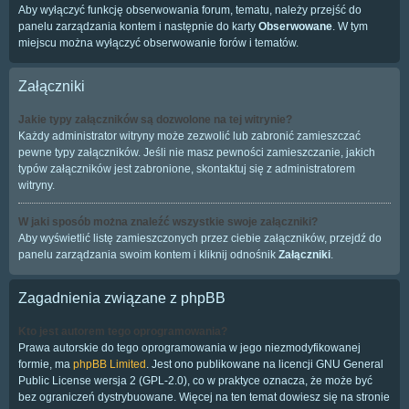
Aby wyłączyć funkcję obserwowania forum, tematu, należy przejść do
panelu zarządzania kontem i następnie do karty
Obserwowane
. W tym
miejscu można wyłączyć obserwowanie forów i tematów.
Załączniki
Jakie typy załączników są dozwolone na tej witrynie?
Każdy administrator witryny może zezwolić lub zabronić zamieszczać
pewne typy załączników. Jeśli nie masz pewności zamieszczanie, jakich
typów załączników jest zabronione, skontaktuj się z administratorem
witryny.
W jaki sposób można znaleźć wszystkie swoje załączniki?
Aby wyświetlić listę zamieszczonych przez ciebie załączników, przejdź do
panelu zarządzania swoim kontem i kliknij odnośnik
Załączniki
.
Zagadnienia związane z phpBB
Kto jest autorem tego oprogramowania?
Prawa autorskie do tego oprogramowania w jego niezmodyfikowanej
formie, ma
phpBB Limited
. Jest ono publikowane na licencji GNU General
Public License wersja 2 (GPL-2.0), co w praktyce oznacza, że może być
bez ograniczeń dystrybuowane. Więcej na ten temat dowiesz się na stronie