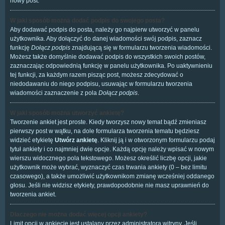
nowy post.
W jaki sposób można dodać podpis do swojego posta?
Aby dodawać podpis do posta, należy go najpierw utworzyć w panelu
użytkownika. Aby dołączyć do danej wiadomości swój podpis, zaznacz
funkcję
Dołącz podpis
znajdującą się w formularzu tworzenia wiadomości.
Możesz także domyślnie dodawać podpis do wszystkich swoich postów,
zaznaczając odpowiednią funkcję w panelu użytkownika. Po uaktywnieniu
tej funkcji, za każdym razem pisząc post, możesz zdecydować o
niedodawaniu do niego podpisu, usuwając w formularzu tworzenia
wiadomości zaznaczenie z pola
Dołącz podpis
.
W jaki sposób można utworzyć ankietę?
Tworzenie ankiet jest proste. Kiedy tworzysz nowy temat bądź zmieniasz
pierwszy post w wątku, na dole formularza tworzenia tematu będziesz
widzieć etykietę
Utwórz ankietę
. Kliknij ją i w otworzonym formularzu podaj
tytuł ankiety i co najmniej dwie opcje. Każdą opcję należy wpisać w nowym
wierszu widocznego pola tekstowego. Możesz określić liczbę opcji, jakie
użytkownik może wybrać, wyznaczyć czas trwania ankiety (0 – bez limitu
czasowego), a także umożliwić użytkownikom zmianę wcześniej oddanego
głosu. Jeśli nie widzisz etykiety, prawdopodobnie nie masz uprawnień do
tworzenia ankiet.
Dlaczego nie można dodać więcej opcji ankiety?
Limit opcji w ankiecie jest ustalany przez administratora witryny. Jeśli