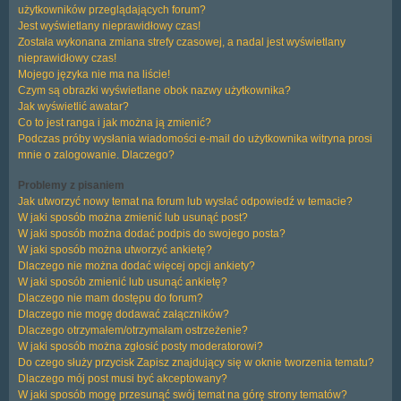
użytkowników przeglądających forum?
Jest wyświetlany nieprawidłowy czas!
Została wykonana zmiana strefy czasowej, a nadal jest wyświetlany
nieprawidłowy czas!
Mojego języka nie ma na liście!
Czym są obrazki wyświetlane obok nazwy użytkownika?
Jak wyświetlić awatar?
Co to jest ranga i jak można ją zmienić?
Podczas próby wysłania wiadomości e-mail do użytkownika witryna prosi
mnie o zalogowanie. Dlaczego?
Problemy z pisaniem
Jak utworzyć nowy temat na forum lub wysłać odpowiedź w temacie?
W jaki sposób można zmienić lub usunąć post?
W jaki sposób można dodać podpis do swojego posta?
W jaki sposób można utworzyć ankietę?
Dlaczego nie można dodać więcej opcji ankiety?
W jaki sposób zmienić lub usunąć ankietę?
Dlaczego nie mam dostępu do forum?
Dlaczego nie mogę dodawać załączników?
Dlaczego otrzymałem/otrzymałam ostrzeżenie?
W jaki sposób można zgłosić posty moderatorowi?
Do czego służy przycisk
Zapisz
znajdujący się w oknie tworzenia tematu?
Dlaczego mój post musi być akceptowany?
W jaki sposób mogę przesunąć swój temat na górę strony tematów?