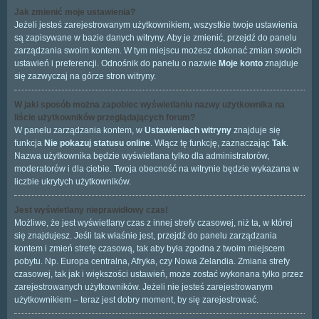
Jak zmienić moje ustawienia?
Jeżeli jesteś zarejestrowanym użytkownikiem, wszystkie twoje ustawienia
są zapisywane w bazie danych witryny. Aby je zmienić, przejdź do panelu
zarządzania swoim kontem. W tym miejscu możesz dokonać zmian swoich
ustawień i preferencji. Odnośnik do panelu o nazwie
Moje konto
znajduje
się zazwyczaj na górze stron witryny.
W jaki sposób można zapobiec wyświetlaniu nazwy użytkownika na
liście użytkowników przeglądających forum?
W panelu zarządzania kontem, w
Ustawieniach witryny
znajduje się
funkcja
Nie pokazuj statusu online
. Włącz tę funkcję, zaznaczając
Tak
.
Nazwa użytkownika będzie wyświetlana tylko dla administratorów,
moderatorów i dla ciebie. Twoja obecność na witrynie będzie wykazana w
liczbie ukrytych użytkowników.
Jest wyświetlany nieprawidłowy czas!
Możliwe, że jest wyświetlany czas z innej strefy czasowej, niż ta, w której
się znajdujesz. Jeśli tak właśnie jest, przejdź do panelu zarządzania
kontem i zmień strefę czasową, tak aby była zgodna z twoim miejscem
pobytu. Np. Europa centralna, Afryka, czy Nowa Zelandia. Zmiana strefy
czasowej, tak jak i większości ustawień, może zostać wykonana tylko przez
zarejestrowanych użytkowników. Jeżeli nie jesteś zarejestrowanym
użytkownikiem – teraz jest dobry moment, by się zarejestrować.