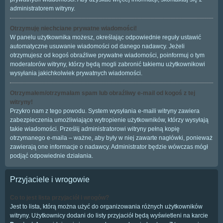
administratorem witryny.
Otrzymuję niechciane prywatne wiadomości!
W panelu użytkownika możesz, określając odpowiednie reguły ustawić
automatyczne usuwanie wiadomości od danego nadawcy. Jeżeli
otrzymujesz od kogoś obraźliwe prywatne wiadomości, poinformuj o tym
moderatorów witryny, którzy będą mogli zabronić takiemu użytkownikowi
wysyłania jakichkolwiek prywatnych wiadomości.
Otrzymałem/otrzymałam spam lub obraźliwy e-mail od kogoś z tej
witryny!
Przykro nam z tego powodu. System wysyłania e-maili witryny zawiera
zabezpieczenia umożliwiające wytropienie użytkowników, którzy wysyłają
takie wiadomości. Prześlij administratorowi witryny pełną kopię
otrzymanego e-maila – ważne, aby były w niej zawarte nagłówki, ponieważ
zawierają one informacje o nadawcy. Administrator będzie wówczas mógł
podjąć odpowiednie działania.
Przyjaciele i wrogowie
Co to jest lista przyjaciół i wrogów?
Jest to lista, którą można użyć do organizowania różnych użytkowników
witryny. Użytkownicy dodani do listy przyjaciół będą wyświetleni na karcie