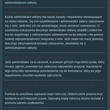
administratorem witryny.
Dlaczego otrzymałem/otrzymałam ostrzeżenie?
Każdy administrator witryny ma swoje zasady i regulaminy obowiązujące
na danej witrynie. Są one opublikowane i administrator zaleca zapoznanie
się z nimi. Jeśli ktoś ich nie przestrzegał, może otrzymać ostrzeżenie. O
udzieleniu ostrzeżenia decyduje administrator witryny. phpBB Limited nie
ma nic wspólnego z ostrzeżeniami udzielanymi na tej witrynie i nie ponosi
żadnej odpowiedzialności związanej z nimi. Jeśli nadal nie masz jasności,
dlaczego otrzymałeś/otrzymałaś ostrzeżenie, skontaktuj się z
administratorem witryny.
W jaki sposób można zgłosić posty moderatorowi?
Jeśli administrator na to zezwolił, w prawym górnym rogu treści posta, który
chcesz zgłosić, powinien być widoczny odpowiedni przycisk. Naciśnięcie
tego przycisku spowoduje przeniesienie cię do formularza, który po jego
wypełnieniu umożliwi wysłanie zgłoszenia.
Do czego służy przycisk
Zapisz
znajdujący się w oknie tworzenia
tematu?
Funkcja ta umożliwia zapisanie kopii roboczej i dokończenie pisania oraz
wysłanie w późniejszym czasie. Zapisaną kopię roboczą można wczytać z
poziomu panelu użytkownika.