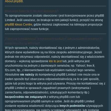
About phpBB
.
Dlaczego funkcja X nie jest dostępna?
To oprogramowanie zostało stworzone i jest licencjonowane przez phpBB
Limited. Jeśli uważasz, że brakuje w nim jakiejś funkcji, przejdź na stronę
phpBB Ideas Centre
, gdzie możesz zagłosować na istniejące propozycje
lub zaproponować nowe funkcje.
Z kim się kontaktować w sprawach nadużyć lub zagadnień prawnych
związanych z tą witryną?
W tych sprawach, należy skontaktować się z jednym z administratorów,
których dane wyświetlone są na liście zespołu administracyjnego. Jeżeli
jednak nie otrzymasz odpowiedzi, należy skontaktować się z właścicielem
domeny – wykonaj sprawdzenie
kto to jest
lub, jeśli witryna jest
uruchomiona na jednym z darmowych serwisów, np. Yahoo!, free.fr,
f2s.com, itp., z kierownictwem lub wydziałem nadużyć tego serwisu.
Absolutnie
nie należy
do kompetencji phpBB Limited i nie może ona w
żaden sposób być obarczana odpowiedzialnością za to w jaki sposób,
gdzie lub przez kogo ta witryna jest używana. Proszę nie kontaktować się z
phpBB Limited w sprawach zagadnień prawnych (wstrzymania i
zaniechania, odpowiedzialności, szkalujących komentarzy itp.)
bezpośrednio nie związanych
z witryną phpBB.com lub
oprogramowaniem phpBB samym w sobie. Jeśli do phpBB Limited
zostanie wysłana wiadomość dotycząca
innych podmiotów
używających
tego oprogramowania, nie należy oczekiwać odpowiedzi, lub zostanie