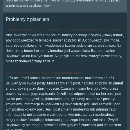
nieprawidłowym używaniem systemu poczty elektronicznej witryny przez
anonimowych użytkowników.
Problemy z pisaniem
Jak utworzyć nowy temat na forum lub wysłać odpowiedź w temacie?
Aby utworzyć nowy temat na forum, należy nacisnąć przycisk „Nowy temat”,
aby odpowiedzieć w temacie, nacisnąć przycisk „Odpowiedz”. Być może,
że przed publikowaniem wiadomości trzeba będzie się zarejestrować. Na
dole strony forum lub strony tematów jest wyświetlana lista uprawnień
użytkownika na każdym forum. Na przykład: Możesz tworzyć nowe tematy,
Możesz dodawać załączniki itp.
W jaki sposób można zmienić lub usunąć post?
Jeśli nie jesteś administratorem lub moderatorem, możesz zmieniać i
usuwać tylko swoje posty. Możesz zmienić post, naciskając przycisk
Zmień
znajdujący się przy danym poście. Czasami można to zrobić tylko przez
pewien czas po jego napisaniu. Jeżeli ktoś odpowiedział na ten post, pod
twoim postem pojawi się informacja ile razy i kiedy ostatni raz post był
zmieniany. Informacja ta wyświetli się tylko wtedy, jeśli ktoś zamieścił pod
tym postem kolejny post. Jeśli post zmienił moderator lub administrator,
informacja ta nie zostanie wyświetlona. Administratorzy i moderatorzy
mogą zostawić notatkę z informacją, dlaczego ten post zmieniali. Zwykli
użytkownicy nie mogą usuwać postów, gdy ktoś zamieścił pod ich postem