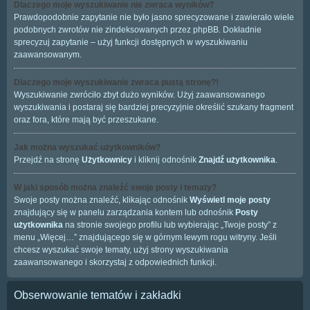
Dlaczego moje wyszukiwanie nie zwraca wyników?
Prawdopodobnie zapytanie nie było jasno sprecyzowane i zawierało wiele
podobnych zwrotów nie zindeksowanych przez phpBB. Dokładnie
sprecyzuj zapytanie – użyj funkcji dostępnych w wyszukiwaniu
zaawansowanym.
Dlaczego moje wyszukiwanie zwraca pustą stronę?!
Wyszukiwanie zwróciło zbyt dużo wyników. Użyj zaawansowanego
wyszukiwania i postaraj się bardziej precyzyjnie określić szukany fragment
oraz fora, które mają być przeszukane.
Jak można wyszukać użytkowników?
Przejdź na stronę
Użytkownicy
i kliknij odnośnik
Znajdź użytkownika
.
W jaki sposób można znaleźć swoje posty i tematy?
Swoje posty można znaleźć, klikając odnośnik
Wyświetl moje posty
znajdujący się w panelu zarządzania kontem lub odnośnik
Posty
użytkownika
na stronie swojego profilu lub wybierając „Twoje posty” z
menu „Więcej…” znajdującego się w górnym lewym rogu witryny. Jeśli
chcesz wyszukać swoje tematy, użyj strony wyszukiwania
zaawansowanego i skorzystaj z odpowiednich funkcji.
Obserwowanie tematów i zakładki