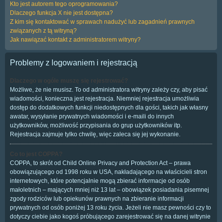
Kto jest autorem tego oprogramowania?
Dlaczego funkcja X nie jest dostępna?
Z kim się kontaktować w sprawach nadużyć lub zagadnień prawnych
związanych z tą witryną?
Jak nawiązać kontakt z administratorem witryny?
Problemy z logowaniem i rejestracją
Dlaczego w ogóle muszę się rejestrować?
Możliwe, że nie musisz. To od administratora witryny zależy czy, aby pisać
wiadomości, konieczna jest rejestracja. Niemniej rejestracja umożliwia
dostęp do dodatkowych funkcji niedostępnych dla gości, takich jak własny
awatar, wysyłanie prywatnych wiadomości i e-maili do innych
użytkowników, możliwość przypisania do grup użytkowników itp.
Rejestracja zajmuje tylko chwilę, więc zaleca się jej wykonanie.
Co to jest COPPA?
COPPA, to skrót od Child Online Privacy and Protection Act – prawa
obowiązującego od 1998 roku w USA, nakładającego na właścicieli stron
internetowych, które potencjalnie mogą zbierać informacje od osób
małoletnich – mających mniej niż 13 lat – obowiązek posiadania pisemnej
zgody rodziców lub opiekunów prawnych na zbieranie informacji
prywatnych od osób poniżej 13 roku życia. Jeżeli nie masz pewności czy to
dotyczy ciebie jako kogoś próbującego zarejestrować się na danej witrynie