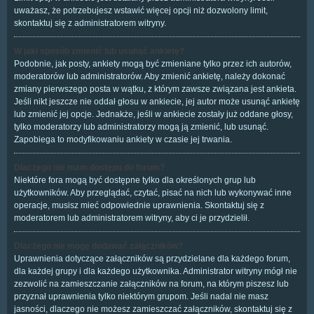
uważasz, że potrzebujesz wstawić więcej opcji niż dozwolony limit,
skontaktuj się z administratorem witryny.
W jaki sposób zmienić lub usunąć ankietę?
Podobnie, jak posty, ankiety mogą być zmieniane tylko przez ich autorów,
moderatorów lub administratorów. Aby zmienić ankietę, należy dokonać
zmiany pierwszego posta w wątku, z którym zawsze związana jest ankieta.
Jeśli nikt jeszcze nie oddał głosu w ankiecie, jej autor może usunąć ankietę
lub zmienić jej opcje. Jednakże, jeśli w ankiecie zostały już oddane głosy,
tylko moderatorzy lub administratorzy mogą ją zmienić, lub usunąć.
Zapobiega to modyfikowaniu ankiety w czasie jej trwania.
Dlaczego nie mam dostępu do forum?
Niektóre fora mogą być dostępne tylko dla określonych grup lub
użytkowników. Aby przeglądać, czytać, pisać na nich lub wykonywać inne
operacje, musisz mieć odpowiednie uprawnienia. Skontaktuj się z
moderatorem lub administratorem witryny, aby ci je przydzielił.
Dlaczego nie mogę dodawać załączników?
Uprawnienia dotyczące załączników są przydzielane dla każdego forum,
dla każdej grupy i dla każdego użytkownika. Administrator witryny mógł nie
zezwolić na zamieszczanie załączników na forum, na którym piszesz lub
przyznał uprawnienia tylko niektórym grupom. Jeśli nadal nie masz
jasności, dlaczego nie możesz zamieszczać załączników, skontaktuj się z