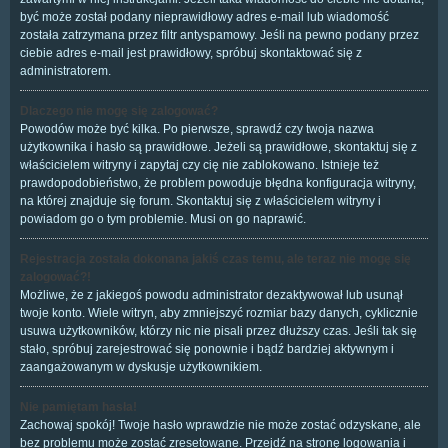
być może został podany nieprawidłowy adres e-mail lub wiadomość
została zatrzymana przez filtr antyspamowy. Jeśli na pewno podany przez
ciebie adres e-mail jest prawidłowy, spróbuj skontaktować się z
administratorem.
Dlaczego nie mogę się zalogować?
Powodów może być kilka. Po pierwsze, sprawdź czy twoja nazwa
użytkownika i hasło są prawidłowe. Jeżeli są prawidłowe, skontaktuj się z
właścicielem witryny i zapytaj czy cię nie zablokowano. Istnieje też
prawdopodobieństwo, że problem powoduje błędna konfiguracja witryny,
na której znajduje się forum. Skontaktuj się z właścicielem witryny i
powiadom go o tym problemie. Musi on go naprawić.
Rejestracja została dokonana jakiś czas temu, ale teraz nie mogę się
zalogować?!
Możliwe, że z jakiegoś powodu administrator dezaktywował lub usunął
twoje konto. Wiele witryn, aby zmniejszyć rozmiar bazy danych, cyklicznie
usuwa użytkowników, którzy nic nie pisali przez dłuższy czas. Jeśli tak się
stało, spróbuj zarejestrować się ponownie i bądź bardziej aktywnym i
zaangażowanym w dyskusje użytkownikiem.
Nie pamiętam hasła!
Zachowaj spokój! Twoje hasło wprawdzie nie może zostać odzyskane, ale
bez problemu może zostać zresetowane. Przejdź na stronę logowania i