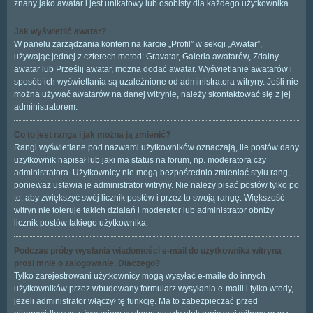
znany jako awatar i jest unikatowy lub osobisty dla każdego użytkownika.
Jak wyświetlić awatar?
W panelu zarządzania kontem na karcie „Profil” w sekcji „Awatar”,
używając jednej z czterech metod: Gravatar, Galeria awatarów, Zdalny
awatar lub Prześlij awatar, można dodać awatar. Wyświetlanie awatarów i
sposób ich wyświetlania są uzależnione od administratora witryny. Jeśli nie
można używać awatarów na danej witrynie, należy skontaktować się z jej
administratorem.
Co to jest ranga i jak można ją zmienić?
Rangi wyświetlane pod nazwami użytkowników oznaczają, ile postów dany
użytkownik napisał lub jaki ma status na forum, np. moderatora czy
administratora. Użytkownicy nie mogą bezpośrednio zmieniać stylu rang,
ponieważ ustawia je administrator witryny. Nie należy pisać postów tylko po
to, aby zwiększyć swój licznik postów i przez to swoją rangę. Większość
witryn nie toleruje takich działań i moderator lub administrator obniży
licznik postów takiego użytkownika.
Podczas próby wysłania wiadomości e-mail do użytkownika witryna
prosi mnie o zalogowanie. Dlaczego?
Tylko zarejestrowani użytkownicy mogą wysyłać e-maile do innych
użytkowników przez wbudowany formularz wysyłania e-maili i tylko wtedy,
jeżeli administrator włączył tę funkcję. Ma to zabezpieczać przed