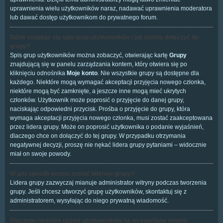
uprawnienia wielu użytkowników naraz, nadawać uprawnienia moderatora
lub dawać dostęp użytkownikom do prywatnego forum.
Gdzie znajduje się spis grup użytkowników i jak można dołączyć do
grupy?
Spis grup użytkowników można zobaczyć, otwierając kartę
Grupy
znajdującą się w panelu zarządzania kontem, który otwiera się po
kliknięciu odnośnika
Moje konto
. Nie wszystkie grupy są dostępne dla
każdego. Niektóre mogą wymagać akceptacji przyjęcia nowego członka,
niektóre mogą być zamknięte, a jeszcze inne mogą mieć ukrytych
członków. Użytkownik może poprosić o przyjęcie do danej grupy,
naciskając odpowiedni przycisk. Prośba o przyjęcie do grupy, która
wymaga akceptacji przyjęcia nowego członka, musi zostać zaakceptowana
przez lidera grupy. Może on poprosić użytkownika o podanie wyjaśnień,
dlaczego chce on dołączyć do tej grupy. W przypadku otrzymania
negatywnej decyzji, proszę nie nękać lidera grupy pytaniami – widocznie
miał on swoje powody.
W jaki sposób można zostać liderem grupy?
Lidera grupy zazwyczaj mianuje administrator witryny podczas tworzenia
grupy. Jeśli chcesz utworzyć grupę użytkowników, skontaktuj się z
administratorem, wysyłając do niego prywatną wiadomość.
Dlaczego niektóre nazwy użytkowników są wyświetlane innymi