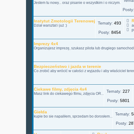
Tema
Jestem tu nowy... oraz pisanie o wszystkim i o niczym.
Posty
Instytut Zmotologii Terenowej
R
Tematy:
493
a
Dział warsztat i już :)
pt
Posty:
8454
Imprezy 4x4
Organizujesz imprezę, szukasz pilota lub drugiego samochodu
Bezpieczeństwo i jazda w terenie
Co zrobić aby wrócić w całości z wyjazdu i aby właściciel ter
Ciekawe filmy, zdjęcia 4x4
Tematy:
227
Masz link do ciekawego filmu, zdjęcia OR...
Posty:
5801
Giełda
Tematy:
5
kupie bo sie napaliłem, sprzedam bo dorosłem...
Posty:
28