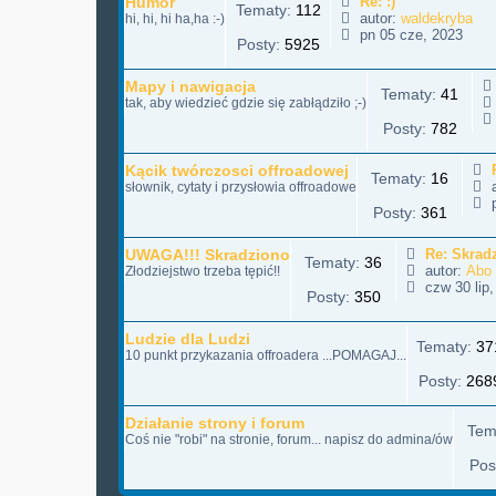
Humor
Re: :)
Tematy:
112
autor:
waldekryba
hi, hi, hi ha,ha :-)
pn 05 cze, 2023
Posty:
5925
Mapy i nawigacja
Tematy:
41
i
tak, aby wiedzieć gdzie się zabłądziło ;-)
Posty:
782
t
l
Kącik twórczosci offroadowej
Tematy:
16
a
słownik, cytaty i przysłowia offroadowe
j
p
Posty:
361
UWAGA!!! Skradziono
Re: Skrad
Tematy:
36
autor:
Abo
Złodziejstwo trzeba tępić!!
czw 30 lip,
Posty:
350
Ludzie dla Ludzi
Tematy:
37
10 punkt przykazania offroadera ...POMAGAJ...
t
Posty:
268
Działanie strony i forum
Tem
Coś nie "robi" na stronie, forum... napisz do admina/ów
Pos