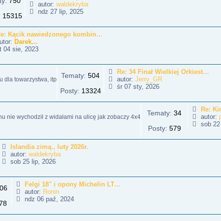
ty:
750
autor:
waldekryba
W
ndz 27 lip, 2025
:
15315
y
ś
w
e: Kącik nawiedzonego kombin…
i
utor:
Darek...
e
W
 04 sie, 2023
t
y
l
ś
n
w
Re: 34 Finał Wielkiej Orkiest…
Tematy:
504
a
i
autor:
Jerry_GR
 dla towarzystwa, itp
j
e
W
śr 07 sty, 2026
Posty:
13324
n
t
y
o
l
ś
w
n
w
Re: Ki
Tematy:
34
s
a
i
autor:
enu nie wychodził z widałami na ulicę jak zobaczy 4x4
z
j
e
sob 22
Posty:
579
y
n
t
p
o
l
o
w
n
Islandia zimą., luty 2026r.
s
s
a
autor:
waldekryba
t
z
j
W
sob 25 lip, 2026
y
n
y
p
o
ś
o
w
w
Felgi 18" i opony Michelin LT…
06
s
s
i
autor:
Ronin
t
z
e
W
ndz 06 paź, 2024
78
y
t
y
p
l
ś
o
n
w