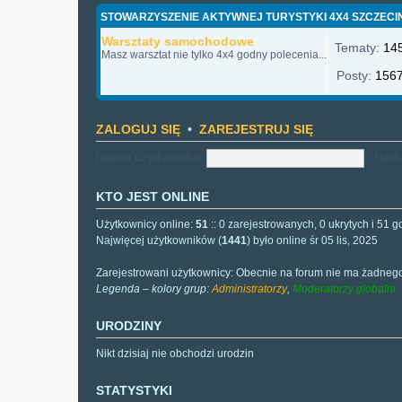
STOWARZYSZENIE AKTYWNEJ TURYSTYKI 4X4 SZCZECI
Warsztaty samochodowe
Tematy:
14
Masz warsztat nie tylko 4x4 godny polecenia...
Posty:
156
ZALOGUJ SIĘ
•
ZAREJESTRUJ SIĘ
Nazwa użytkownika:
Hasło
KTO JEST ONLINE
Użytkownicy online:
51
:: 0 zarejestrowanych, 0 ukrytych i 51 g
Najwięcej użytkowników (
1441
) było online śr 05 lis, 2025
Zarejestrowani użytkownicy: Obecnie na forum nie ma żadneg
Legenda – kolory grup:
Administratorzy
,
Moderatorzy globalni
URODZINY
Nikt dzisiaj nie obchodzi urodzin
STATYSTYKI