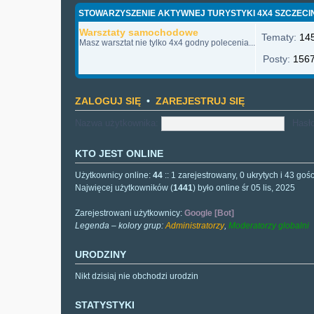
STOWARZYSZENIE AKTYWNEJ TURYSTYKI 4X4 SZCZECI
Warsztaty samochodowe
Tematy:
14
Masz warsztat nie tylko 4x4 godny polecenia...
Posty:
156
ZALOGUJ SIĘ
•
ZAREJESTRUJ SIĘ
Nazwa użytkownika:
Hasło
KTO JEST ONLINE
Użytkownicy online:
44
:: 1 zarejestrowany, 0 ukrytych i 43 goś
Najwięcej użytkowników (
1441
) było online śr 05 lis, 2025
Zarejestrowani użytkownicy:
Google [Bot]
Legenda – kolory grup:
Administratorzy
,
Moderatorzy globalni
URODZINY
Nikt dzisiaj nie obchodzi urodzin
STATYSTYKI