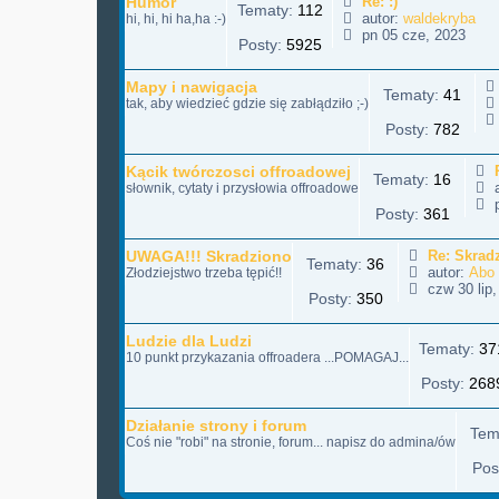
Humor
Re: :)
Tematy:
112
autor:
waldekryba
hi, hi, hi ha,ha :-)
pn 05 cze, 2023
Posty:
5925
Mapy i nawigacja
Tematy:
41
i
tak, aby wiedzieć gdzie się zabłądziło ;-)
Posty:
782
t
l
Kącik twórczosci offroadowej
Tematy:
16
a
słownik, cytaty i przysłowia offroadowe
j
p
Posty:
361
UWAGA!!! Skradziono
Re: Skrad
Tematy:
36
autor:
Abo
Złodziejstwo trzeba tępić!!
czw 30 lip,
Posty:
350
Ludzie dla Ludzi
Tematy:
37
10 punkt przykazania offroadera ...POMAGAJ...
t
Posty:
268
Działanie strony i forum
Tem
Coś nie "robi" na stronie, forum... napisz do admina/ów
Pos