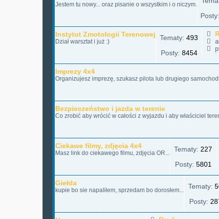
Tema
Jestem tu nowy... oraz pisanie o wszystkim i o niczym.
Posty
Instytut Zmotologii Terenowej
R
Tematy:
493
a
Dział warsztat i już :)
pt
Posty:
8454
Imprezy 4x4
Organizujesz imprezę, szukasz pilota lub drugiego samochodu
Bezpieczeństwo i jazda w terenie
Co zrobić aby wrócić w całości z wyjazdu i aby właściciel ter
Ciekawe filmy, zdjęcia 4x4
Tematy:
227
Masz link do ciekawego filmu, zdjęcia OR...
Posty:
5801
Giełda
Tematy:
5
kupie bo sie napaliłem, sprzedam bo dorosłem...
Posty:
28