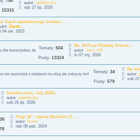
ty:
750
autor:
waldekryba
W
ndz 27 lip, 2025
:
15315
y
ś
w
e: Kącik nawiedzonego kombin…
i
utor:
Darek...
e
W
 04 sie, 2023
t
y
l
ś
n
w
Re: 34 Finał Wielkiej Orkiest…
Tematy:
504
a
i
autor:
Jerry_GR
 dla towarzystwa, itp
j
e
W
śr 07 sty, 2026
Posty:
13324
n
t
y
o
l
ś
w
n
w
Re: Ki
Tematy:
34
s
a
i
autor:
enu nie wychodził z widałami na ulicę jak zobaczy 4x4
z
j
e
sob 22
Posty:
579
y
n
t
p
o
l
o
w
n
Islandia zimą., luty 2026r.
s
s
a
autor:
waldekryba
t
z
j
W
sob 25 lip, 2026
y
n
y
p
o
ś
o
w
w
Felgi 18" i opony Michelin LT…
06
s
s
i
autor:
Ronin
t
z
e
W
ndz 06 paź, 2024
78
y
t
y
p
l
ś
o
n
w