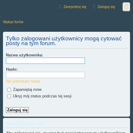
Zarejestruj się
Zaloguj się
Wykaz forów
Tylko zalogowani użytkownicy mogą cytować
posty na tym forum.
Nazwa użytkownika:
Hasło:
Nie pamiętam hasła
Zapamiętaj mnie
Ukryj mój status podczas tej sesji
ZAREJESTRUJ SIĘ
Aby zalogować się, musisz być zarejestrowanym użytkownikiem