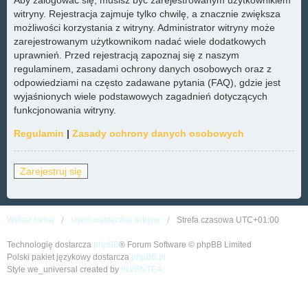
witryny. Rejestracja zajmuje tylko chwilę, a znacznie zwiększa
możliwości korzystania z witryny. Administrator witryny może
zarejestrowanym użytkownikom nadać wiele dodatkowych
uprawnień. Przed rejestracją zapoznaj się z naszym
regulaminem, zasadami ochrony danych osobowych oraz z
odpowiedziami na często zadawane pytania (FAQ), gdzie jest
wyjaśnionych wiele podstawowych zagadnień dotyczących
funkcjonowania witryny.
Regulamin
|
Zasady ochrony danych osobowych
Zarejestruj się
Wykaz forów
Usuń ciasteczka witryny
Strefa czasowa
UTC+01:00
Technologię dostarcza
phpBB
® Forum Software © phpBB Limited
Polski pakiet językowy dostarcza
phpBB.pl
Style we_universal created by
INVENTEA