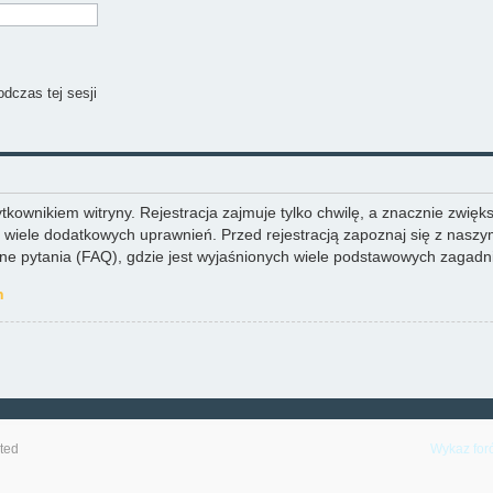
dczas tej sesji
ownikiem witryny. Rejestracja zajmuje tylko chwilę, a znacznie zwiększ
wiele dodatkowych uprawnień. Przed rejestracją zapoznaj się z nas
 pytania (FAQ), gdzie jest wyjaśnionych wiele podstawowych zagadni
h
ted
Wykaz for