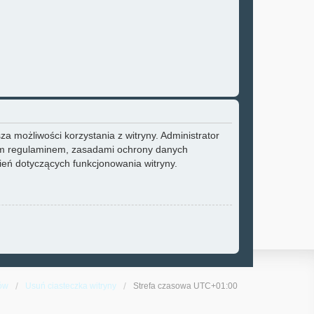
a możliwości korzystania z witryny. Administrator
zym regulaminem, zasadami ochrony danych
eń dotyczących funkcjonowania witryny.
ów
Usuń ciasteczka witryny
Strefa czasowa
UTC+01:00