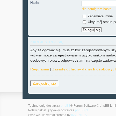
Hasło:
Nie pamiętam hasła
Zapamiętaj mnie
Ukryj mój status po
ZAREJESTRUJ SIĘ
Aby zalogować się, musisz być zarejestrowanym użytk
witryny może zarejestrowanym użytkownikom nadać 
osobowych oraz z odpowiedziami na często zadawane
Regulamin
|
Zasady ochrony danych osobowyc
Zarejestruj się
Technologię dostarcza
phpBB
® Forum Software © phpBB Limi
Polski pakiet językowy dostarcza
phpBB.pl
Style we_universal created by
INVENTEA