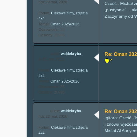
ndz 29 mar, 2026
Cześć . Michał z
„pustynnie”… al
Forum:
Ciekawe filmy, zdjęcia
Zaczynamy od Wad
4x4
Temat:
Oman 2025/2026
Odpowiedzi:
25
Odsłony:
25996
autor:
waldekryba
Re: Oman 202
śr 25 mar, 2026
Forum:
Ciekawe filmy, zdjęcia
4x4
Temat:
Oman 2025/2026
Odpowiedzi:
25
Odsłony:
25996
autor:
waldekryba
Re: Oman 202
ndz 22 mar, 2026
:gitara: Cześć. 
i znowu wjeżdża
Forum:
Ciekawe filmy, zdjęcia
Misfat Al Abriyee
4x4