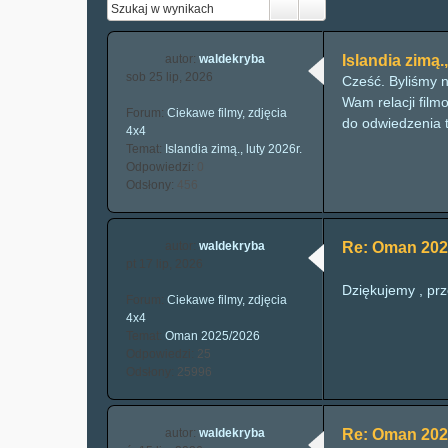
autor:
waldekryba
Islandia zimą.,
sob 25 lip, 2026
Cześć. Byliśmy 
Wam relacji fil
Forum:
Ciekawe filmy, zdjęcia
do odwiedzenia t
4x4
Temat:
Islandia zimą., luty 2026r.
Odpowiedzi:
0
Odsłony:
456
autor:
waldekryba
Re: Oman 202
pt 17 lip, 2026
Dziękujemy , pr
Forum:
Ciekawe filmy, zdjęcia
4x4
Temat:
Oman 2025/2026
Odpowiedzi:
25
Odsłony:
25996
autor:
waldekryba
Re: Oman 202