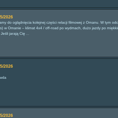
5/2026
amy do oglądnięcia kolejnej części relacji filmowej z Omanu. W tym o
) w Omanie – klimat 4x4 / off-road po wydmach, dużo jazdy po miękkim 
Jeśli jarają Cię ...
5/2026
awda
5/2026