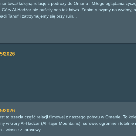
montował kolejną relację z podróży do Omanu . Miłego oglądania życzę
e Góry Al-Hadżar nie puściły nas tak łatwo. Zanim ruszymy na wydmy, 
i Tanuf i zatrzymujemy się przy ruin...
5/2026
5/2026
Jest to trzecia część relacji filmowej z naszego pobytu w Omanie. To k
my w Góry Al-Hadżar (Al Hajar Mountains), surowe, ogromne i totalni
n - wiosce z tarasowy...