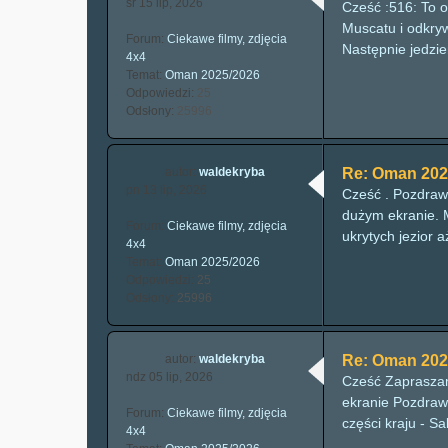
śr 15 lip, 2026
Cześć :516: To 
Muscatu i odkry
Forum:
Ciekawe filmy, zdjęcia
Następnie jedzi
4x4
Temat:
Oman 2025/2026
Odpowiedzi:
25
Odsłony:
25996
autor:
waldekryba
Re: Oman 202
pn 13 lip, 2026
Cześć . Pozdrawi
dużym ekranie. 
Forum:
Ciekawe filmy, zdjęcia
ukrytych jezior a
4x4
Temat:
Oman 2025/2026
Odpowiedzi:
25
Odsłony:
25996
autor:
waldekryba
Re: Oman 202
ndz 05 lip, 2026
Cześć Zapraszam
ekranie Pozdraw
Forum:
Ciekawe filmy, zdjęcia
części kraju - Sa
4x4