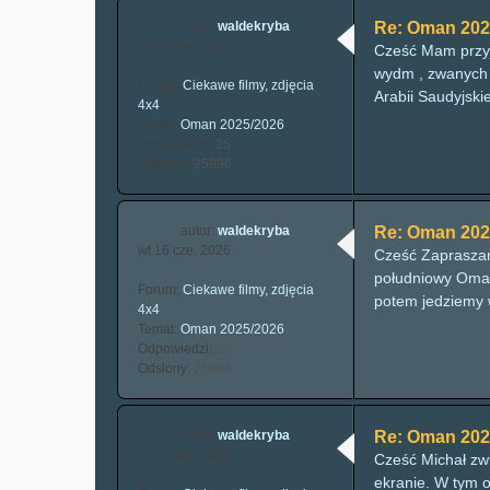
autor:
waldekryba
Re: Oman 202
wt 16 cze, 2026
Cześć Mam przyje
wydm , zwanych 
Forum:
Ciekawe filmy, zdjęcia
Arabii Saudyjski
4x4
Temat:
Oman 2025/2026
Odpowiedzi:
25
Odsłony:
25996
autor:
waldekryba
Re: Oman 202
wt 16 cze, 2026
Cześć Zapraszamy
południowy Oman
Forum:
Ciekawe filmy, zdjęcia
potem jedziemy w
4x4
Temat:
Oman 2025/2026
Odpowiedzi:
25
Odsłony:
25996
autor:
waldekryba
Re: Oman 202
wt 16 cze, 2026
Cześć Michał zw
ekranie. W tym 