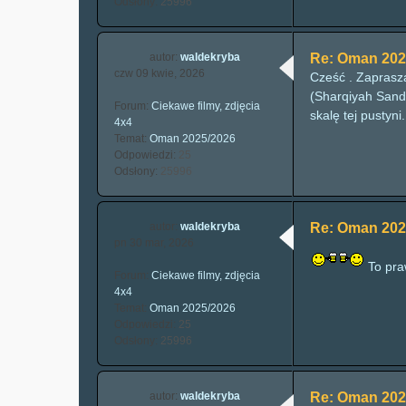
Odsłony:
25996
autor:
waldekryba
Re: Oman 202
czw 09 kwie, 2026
Cześć . Zaprasz
(Sharqiyah Sands
Forum:
Ciekawe filmy, zdjęcia
skalę tej pustyni. 
4x4
Temat:
Oman 2025/2026
Odpowiedzi:
25
Odsłony:
25996
autor:
waldekryba
Re: Oman 202
pn 30 mar, 2026
To pr
Forum:
Ciekawe filmy, zdjęcia
4x4
Temat:
Oman 2025/2026
Odpowiedzi:
25
Odsłony:
25996
autor:
waldekryba
Re: Oman 202