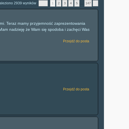
aleziono 2939 wyników
1
2
3
4
5
…
147
mami. Teraz mamy przyjemność zaprezentowania
. Mam nadzieję że Wam się spodoba i zachęci Was
Przejdź do posta
Przejdź do posta