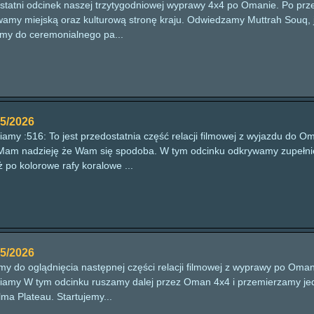
ostatni odcinek naszej trzytygodniowej wyprawy 4x4 po Omanie. Po prz
wamy miejską oraz kulturową stronę kraju. Odwiedzamy Muttrah Souq, j
emy do ceremonialnego pa...
5/2026
amy :516: To jest przedostatnia część relacji filmowej z wyjazdu do 
Mam nadzieję że Wam się spodoba. W tym odcinku odkrywamy zupełni
ż po kolorowe rafy koralowe ...
5/2026
y do oglądnięcia następnej części relacji filmowej z wyprawy po Oma
iamy W tym odcinku ruszamy dalej przez Oman 4x4 i przemierzamy jede
lma Plateau. Startujemy...