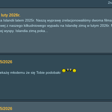
Zn
 luty 2026r.
na Islandii latem 2025r. Naszą wyprawę zrelacjonowaliśmy dwoma fil
mowej z naszego kilkudniowego wypadu na Islandię zimą w lutym 2026r
ej wyspy. Islandia zimą poka...
5/2026
zekażę młodemu że się Tobie podobało
5/2026