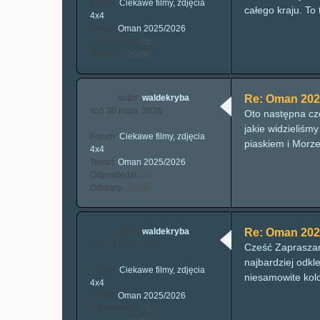
Forum:
Ciekawe filmy, zdjęcia
całego kraju. To 
4x4
Temat:
Oman 2025/2026
Odpowiedzi:
25
Odsłony:
25996
autor:
waldekryba
Re: Oman 202
sob 30 maja, 2026
Oto następna czę
jakie widzieliś
Forum:
Ciekawe filmy, zdjęcia
piaskiem i Morze
4x4
Temat:
Oman 2025/2026
Odpowiedzi:
25
Odsłony:
25996
autor:
waldekryba
Re: Oman 202
ndz 12 kwie, 2026
Cześć Zapraszam
najbardziej odk
Forum:
Ciekawe filmy, zdjęcia
niesamowite kolor
4x4
Temat:
Oman 2025/2026
Odpowiedzi:
25