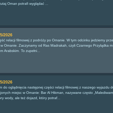
tutaj Oman potrafi wyglądać ...
5/2026
ść relacji filmowej z podróży po Omanie. W tym odcinku jedziemy przez
my w Omanie. Zaczynamy od Ras Madrakah, czyli Czarnego Przylądka mie
m Arabskim. To zupełni...
5/2026
 do oglądnięcia następnej części relacji filmowej z naszego wyjazdu
lejonych miejsc w Omanie: Bar Al Hikman, nazywane często „Malediwami
y wody, ale też dojazd, który potraf...