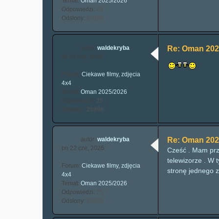
Temat:
Oman 2025/2026
Odpowiedzi:
25
Odsłony:
25996
autor:
waldekryba
Re: Oman 202
wt 23 cze, 2026
Forum:
Ciekawe filmy, zdjęcia
4x4
Temat:
Oman 2025/2026
Odpowiedzi:
25
Odsłony:
25996
autor:
waldekryba
Re: Oman 202
pn 22 cze, 2026
Cześć . Mam przy
telewizorze . W 
Forum:
Ciekawe filmy, zdjęcia
stronę jednego z
4x4
Temat:
Oman 2025/2026
Odpowiedzi:
25
Odsłony:
25996