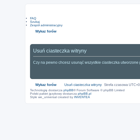
FAQ
Szukaj
Zespół administracyjny
Wykaz forów
Usuń ciasteczka witryny
Czy na pewno chcesz usunąć wszystkie ciasteczka utworzone p
Wykaz forów
Usuń ciasteczka witryny
Strefa czasowa
UTC+0
Technologię dostarcza
phpBB
® Forum Software © phpBB Limited
Polski pakiet językowy dostarcza
phpBB.pl
Style we_universal created by
INVENTEA