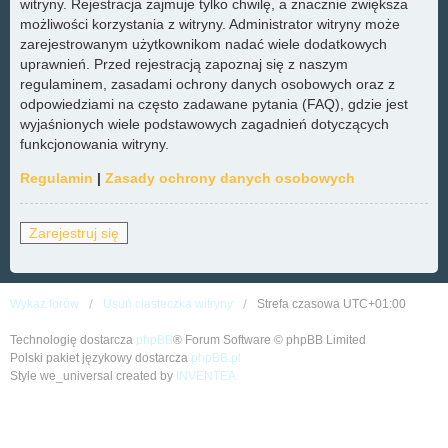
witryny. Rejestracja zajmuje tylko chwilę, a znacznie zwiększa
możliwości korzystania z witryny. Administrator witryny może
zarejestrowanym użytkownikom nadać wiele dodatkowych
uprawnień. Przed rejestracją zapoznaj się z naszym
regulaminem, zasadami ochrony danych osobowych oraz z
odpowiedziami na często zadawane pytania (FAQ), gdzie jest
wyjaśnionych wiele podstawowych zagadnień dotyczących
funkcjonowania witryny.
Regulamin
|
Zasady ochrony danych osobowych
Zarejestruj się
Wykaz forów
Usuń ciasteczka witryny
Strefa czasowa
UTC+01:00
Technologię dostarcza
phpBB
® Forum Software © phpBB Limited
Polski pakiet językowy dostarcza
phpBB.pl
Style we_universal created by
INVENTEA