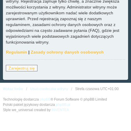
witryny. Rejestracja zajmuje tylko chwilę, a znacznie zwiększa
możliwości korzystania z witryny. Administrator witryny może
zarejestrowanym użytkownikom nadać wiele dodatkowych
uprawnień. Przed rejestracją zapoznaj się z naszym
regulaminem, zasadami ochrony danych osobowych oraz z
odpowiedziami na często zadawane pytania (FAQ), gdzie jest
wyjaśnionych wiele podstawowych zagadnień dotyczących
funkcjonowania witryny.
Regulamin
|
Zasady ochrony danych osobowych
Zarejestruj się
Wykaz forów
Usuń ciasteczka witryny
Strefa czasowa
UTC+01:00
Technologię dostarcza
phpBB
® Forum Software © phpBB Limited
Polski pakiet językowy dostarcza
phpBB.pl
Style we_universal created by
INVENTEA