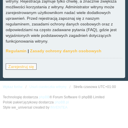
witryny. Rejestracja zajmuje tylko chwilę, a znacznie zwiększa
możliwości korzystania z witryny. Administrator witryny może
zarejestrowanym użytkownikom nadać wiele dodatkowych
uprawnień. Przed rejestracją zapoznaj się z naszym
regulaminem, zasadami ochrony danych osobowych oraz z
odpowiedziami na często zadawane pytania (FAQ), gdzie jest
wyjaśnionych wiele podstawowych zagadnień dotyczących
funkcjonowania witryny.
Regulamin
|
Zasady ochrony danych osobowych
Zarejestruj się
Wykaz forów
Usuń ciasteczka witryny
Strefa czasowa
UTC+01:00
Technologię dostarcza
phpBB
® Forum Software © phpBB Limited
Polski pakiet językowy dostarcza
phpBB.pl
Style we_universal created by
INVENTEA