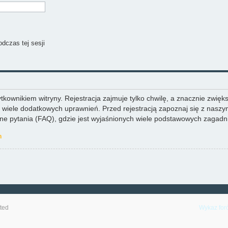
dczas tej sesji
ownikiem witryny. Rejestracja zajmuje tylko chwilę, a znacznie zwiększ
wiele dodatkowych uprawnień. Przed rejestracją zapoznaj się z nas
 pytania (FAQ), gdzie jest wyjaśnionych wiele podstawowych zagadni
h
ted
Wykaz for