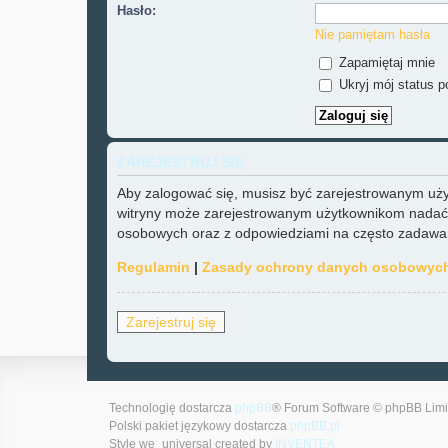
Hasło:
Nie pamiętam hasła
Zapamiętaj mnie
Ukryj mój status po
ZAREJESTRUJ SIĘ
Aby zalogować się, musisz być zarejestrowanym użytk
witryny może zarejestrowanym użytkownikom nadać 
osobowych oraz z odpowiedziami na często zadawane
Regulamin
|
Zasady ochrony danych osobowyc
Zarejestruj się
Technologię dostarcza
phpBB
® Forum Software © phpBB Limi
Polski pakiet językowy dostarcza
phpBB.pl
Style we_universal created by
INVENTEA