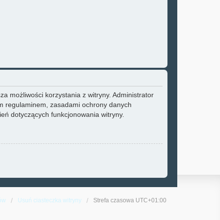
a możliwości korzystania z witryny. Administrator
zym regulaminem, zasadami ochrony danych
eń dotyczących funkcjonowania witryny.
ów
Usuń ciasteczka witryny
Strefa czasowa
UTC+01:00