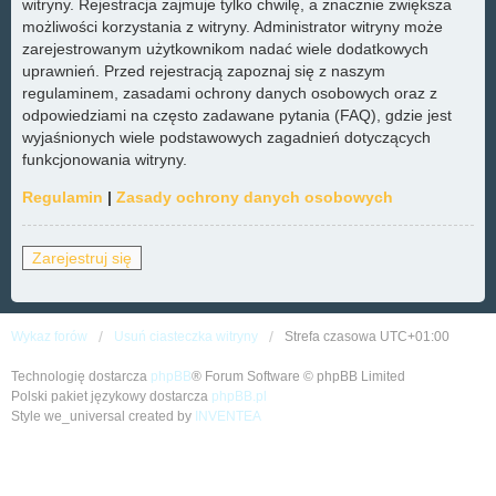
witryny. Rejestracja zajmuje tylko chwilę, a znacznie zwiększa
możliwości korzystania z witryny. Administrator witryny może
zarejestrowanym użytkownikom nadać wiele dodatkowych
uprawnień. Przed rejestracją zapoznaj się z naszym
regulaminem, zasadami ochrony danych osobowych oraz z
odpowiedziami na często zadawane pytania (FAQ), gdzie jest
wyjaśnionych wiele podstawowych zagadnień dotyczących
funkcjonowania witryny.
Regulamin
|
Zasady ochrony danych osobowych
Zarejestruj się
Wykaz forów
Usuń ciasteczka witryny
Strefa czasowa
UTC+01:00
Technologię dostarcza
phpBB
® Forum Software © phpBB Limited
Polski pakiet językowy dostarcza
phpBB.pl
Style we_universal created by
INVENTEA