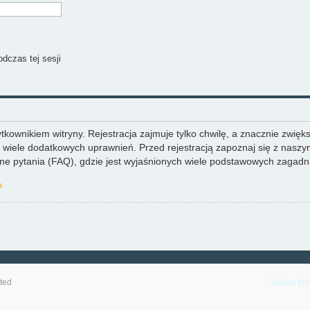
dczas tej sesji
ownikiem witryny. Rejestracja zajmuje tylko chwilę, a znacznie zwiększ
wiele dodatkowych uprawnień. Przed rejestracją zapoznaj się z nas
 pytania (FAQ), gdzie jest wyjaśnionych wiele podstawowych zagadni
h
ted
Wykaz for