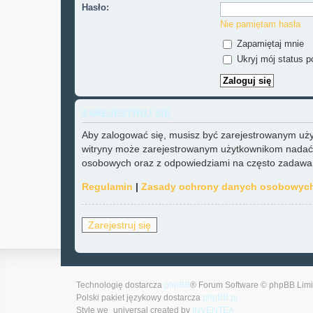
Hasło:
Nie pamiętam hasła
Zapamiętaj mnie
Ukryj mój status po
ZAREJESTRUJ SIĘ
Aby zalogować się, musisz być zarejestrowanym użytk
witryny może zarejestrowanym użytkownikom nadać 
osobowych oraz z odpowiedziami na często zadawane
Regulamin
|
Zasady ochrony danych osobowyc
Zarejestruj się
Technologię dostarcza
phpBB
® Forum Software © phpBB Limi
Polski pakiet językowy dostarcza
phpBB.pl
Style we_universal created by
INVENTEA