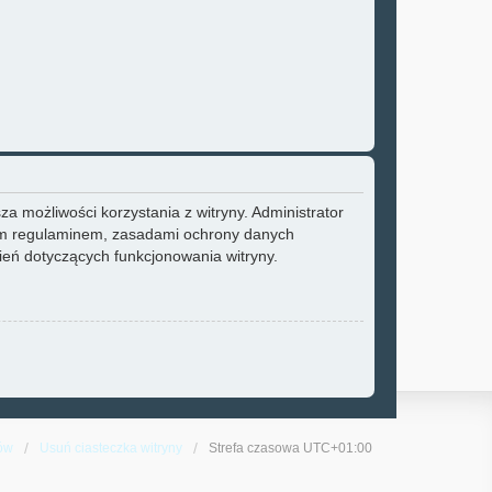
a możliwości korzystania z witryny. Administrator
zym regulaminem, zasadami ochrony danych
eń dotyczących funkcjonowania witryny.
ów
Usuń ciasteczka witryny
Strefa czasowa
UTC+01:00