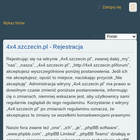
Zaloguj się
Wykaz forów
Język:
4x4.szczecin.pl - Rejestracja
Rejestrując się na witrynie „4x4.szczecin.pl”, zwanej dalej „my”,
”nas”, „nasza”, „4x4.szczecin.pl”, „http://4x4.szczecin.pl/forum”,
akceptujesz wyszczególnione poniżej postanowienia. Jeśli ich
nie akceptujesz, opuść to miejsce, naciskając przycisk „Nie
akceptuję”. Administracja witryny „4x4.szczecin.pl” ma prawo w
dowolnym czasie zmienić poniższe postanowienia, informując
cię o zmianach, niemniej wskazane jest, aby użytkownicy sami
regularnie zaglądali do tego regulaminu. Korzystanie z witryny
„4x4.szczecin.pl” po zmianach regulaminu oznacza, że
akceptujesz te zmiany ze wszelkimi konsekwencjami prawnymi.
Nasze fora zwane też „one”, „ich”, „je”, „phpBB software”,
„www.phpbb.com”, „phpBB Limited”, „phpBB Teams” działają w
oparciu o oprogramowanie wykorzystujące technologię phpBB,