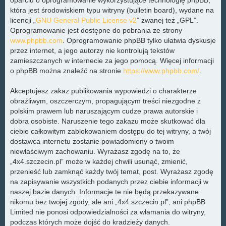
która jest środowiskiem typu witryny (bulletin board), wydane na
licencji „
GNU General Public License v2
” zwanej też „GPL”.
Oprogramowanie jest dostępne do pobrania ze strony
www.phpbb.com
. Oprogramowanie phpBB tylko ułatwia dyskusje
przez internet, a jego autorzy nie kontrolują tekstów
zamieszczanych w internecie za jego pomocą. Więcej informacji
o phpBB można znaleźć na stronie
https://www.phpbb.com/
.
Akceptujesz zakaz publikowania wypowiedzi o charakterze
obraźliwym, oszczerczym, propagującym treści niezgodne z
polskim prawem lub naruszającym cudze prawa autorskie i
dobra osobiste. Naruszenie tego zakazu może skutkować dla
ciebie całkowitym zablokowaniem dostępu do tej witryny, a twój
dostawca internetu zostanie powiadomiony o twoim
niewłaściwym zachowaniu. Wyrażasz zgodę na to, że
„4x4.szczecin.pl” może w każdej chwili usunąć, zmienić,
przenieść lub zamknąć każdy twój temat, post. Wyrażasz zgodę
na zapisywanie wszystkich podanych przez ciebie informacji w
naszej bazie danych. Informacje te nie będą przekazywane
nikomu bez twojej zgody, ale ani „4x4.szczecin.pl”, ani phpBB
Limited nie ponosi odpowiedzialności za włamania do witryny,
podczas których może dojść do kradzieży danych.