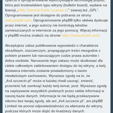
która jest środowiskiem typu witryny (bulletin board), wydane na
licencji „
GNU General Public License v2
” zwanej też „GPL”.
Oprogramowanie jest dostępne do pobrania ze strony
www.phpbb.com
. Oprogramowanie phpBB tylko ułatwia dyskusje
przez internet, a jego autorzy nie kontrolują tekstów
zamieszczanych w internecie za jego pomocą. Więcej informacji
o phpBB można znaleźć na stronie
https://www.phpbb.com/
.
Akceptujesz zakaz publikowania wypowiedzi o charakterze
obraźliwym, oszczerczym, propagującym treści niezgodne z
polskim prawem lub naruszającym cudze prawa autorskie i
dobra osobiste. Naruszenie tego zakazu może skutkować dla
ciebie całkowitym zablokowaniem dostępu do tej witryny, a twój
dostawca internetu zostanie powiadomiony o twoim
niewłaściwym zachowaniu. Wyrażasz zgodę na to, że
„4x4.szczecin.pl” może w każdej chwili usunąć, zmienić,
przenieść lub zamknąć każdy twój temat, post. Wyrażasz zgodę
na zapisywanie wszystkich podanych przez ciebie informacji w
naszej bazie danych. Informacje te nie będą przekazywane
nikomu bez twojej zgody, ale ani „4x4.szczecin.pl”, ani phpBB
Limited nie ponosi odpowiedzialności za włamania do witryny,
podczas których może dojść do kradzieży danych.