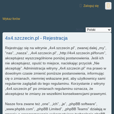
Zaloguj się
Wykaz forów
Język:
4x4.szczecin.pl - Rejestracja
Rejestrując się na witrynie „4x4.szczecin.pl”, zwanej dalej „my”,
”nas”, „nasza”, „4x4.szczecin.pl”, „http://4x4.szczecin.pl/forum”,
akceptujesz wyszczególnione poniżej postanowienia. Jeśli ich
nie akceptujesz, opuść to miejsce, naciskając przycisk „Nie
akceptuję”. Administracja witryny „4x4.szczecin.pl” ma prawo w
dowolnym czasie zmienić poniższe postanowienia, informując
cię o zmianach, niemniej wskazane jest, aby użytkownicy sami
regularnie zaglądali do tego regulaminu. Korzystanie z witryny
„4x4.szczecin.pl” po zmianach regulaminu oznacza, że
akceptujesz te zmiany ze wszelkimi konsekwencjami prawnymi.
Nasze fora zwane też „one”, „ich”, „je”, „phpBB software”,
„www.phpbb.com”, „phpBB Limited”, „phpBB Teams” działają w
oparciu o oprogramowanie wykorzystujące technologię phpBB,