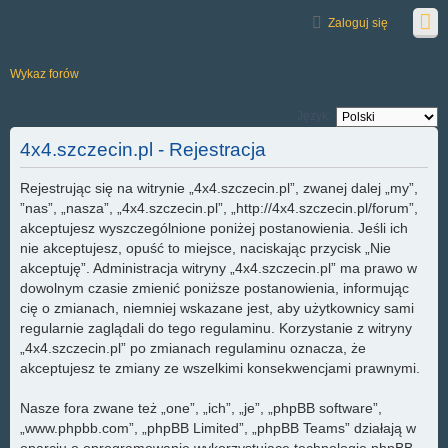
Zaloguj się
Wykaz forów
Język:
4x4.szczecin.pl - Rejestracja
Rejestrując się na witrynie „4x4.szczecin.pl”, zwanej dalej „my”,
”nas”, „nasza”, „4x4.szczecin.pl”, „http://4x4.szczecin.pl/forum”,
akceptujesz wyszczególnione poniżej postanowienia. Jeśli ich
nie akceptujesz, opuść to miejsce, naciskając przycisk „Nie
akceptuję”. Administracja witryny „4x4.szczecin.pl” ma prawo w
dowolnym czasie zmienić poniższe postanowienia, informując
cię o zmianach, niemniej wskazane jest, aby użytkownicy sami
regularnie zaglądali do tego regulaminu. Korzystanie z witryny
„4x4.szczecin.pl” po zmianach regulaminu oznacza, że
akceptujesz te zmiany ze wszelkimi konsekwencjami prawnymi.
Nasze fora zwane też „one”, „ich”, „je”, „phpBB software”,
„www.phpbb.com”, „phpBB Limited”, „phpBB Teams” działają w
oparciu o oprogramowanie wykorzystujące technologię phpBB,