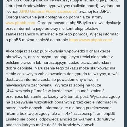
która jest środowiskiem typu witryny (bulletin board), wydane na
licencji „
GNU General Public License v2
” zwanej też „GPL”.
Oprogramowanie jest dostępne do pobrania ze strony
www.phpbb.com
. Oprogramowanie phpBB tylko ułatwia dyskusje
przez internet, a jego autorzy nie kontrolują tekstów
zamieszczanych w internecie za jego pomocą. Więcej informacji
o phpBB można znaleźć na stronie
https://www.phpbb.com/
.
Akceptujesz zakaz publikowania wypowiedzi o charakterze
obraźliwym, oszczerczym, propagującym treści niezgodne z
polskim prawem lub naruszającym cudze prawa autorskie i
dobra osobiste. Naruszenie tego zakazu może skutkować dla
ciebie całkowitym zablokowaniem dostępu do tej witryny, a twój
dostawca internetu zostanie powiadomiony o twoim
niewłaściwym zachowaniu. Wyrażasz zgodę na to, że
„4x4.szczecin.pl” może w każdej chwili usunąć, zmienić,
przenieść lub zamknąć każdy twój temat, post. Wyrażasz zgodę
na zapisywanie wszystkich podanych przez ciebie informacji w
naszej bazie danych. Informacje te nie będą przekazywane
nikomu bez twojej zgody, ale ani „4x4.szczecin.pl”, ani phpBB
Limited nie ponosi odpowiedzialności za włamania do witryny,
podczas których może dojść do kradzieży danych.