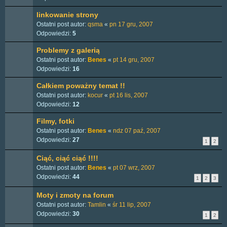
linkowanie strony
Ostatni post autor:
qsma
«
pn 17 gru, 2007
Odpowiedzi:
5
Problemy z galerią
Ostatni post autor:
Benes
«
pt 14 gru, 2007
Odpowiedzi:
16
Całkiem poważny temat !!
Ostatni post autor:
kocur
«
pt 16 lis, 2007
Odpowiedzi:
12
Filmy, fotki
Ostatni post autor:
Benes
«
ndz 07 paź, 2007
Odpowiedzi:
27
1
2
Ciąć, ciąć ciąć !!!!
Ostatni post autor:
Benes
«
pt 07 wrz, 2007
Odpowiedzi:
44
1
2
3
Moty i zmoty na forum
Ostatni post autor:
Tamlin
«
śr 11 lip, 2007
Odpowiedzi:
30
1
2