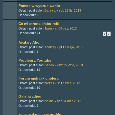
Pomoc w wyszukiwaniu
Ostatni post autor:
Darek...
«
sob 23 lis, 2013
Odpowiedzi:
9
Cś mi strona słabo robi
Ostatni post autor:
Jasiu
«
śr 09 paź, 2013
Odpowiedzi:
21
1
2
Avatary Abo
Ostatni post autor:
Andrzey
«
pt 17 maja, 2013
Odpowiedzi:
7
Problem z Youtube
Ostatni post autor:
Benes
«
czw 25 kwie, 2013
Odpowiedzi:
19
Forum muli jak cholera
Ostatni post autor:
prezes
«
śr 17 kwie, 2013
Odpowiedzi:
10
Galeria zdjęć
Ostatni post autor:
ishimo
«
ndz 04 mar, 2012
Odpowiedzi:
2
zmiana danych w profilu