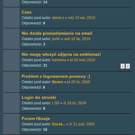
Odpowiedzi:
14
Czas
Ostatni post autor:
darek.z
«
ndz 15 sie, 2010
Odpowiedzi:
9
Nie działa powiadamianie na email
Ostatni post autor:
petio
«
sob 10 lip, 2010
Odpowiedzi:
3
Nie mogę włożyć zdjęcia na emblemat!
Ostatni post autor:
kaniesia
«
pt 26 mar, 2010
Odpowiedzi:
31
1
2
Problem z logowaniem pomocy ;]
Ostatni post autor:
Benes
«
pt 20 lis, 2009
Odpowiedzi:
8
Login do stronki
Ostatni post autor:
LSD
«
śr 18 lis, 2009
Odpowiedzi:
8
Forum fiksuje
Ostatni post autor:
Darek...
«
śr 21 paź, 2009
Odpowiedzi:
16