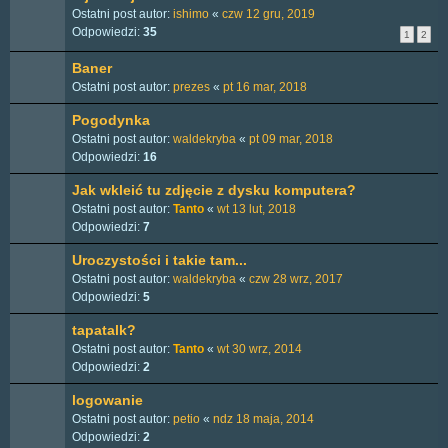
Ostatni post autor:
ishimo
«
czw 12 gru, 2019
Odpowiedzi:
35
1
2
Baner
Ostatni post autor:
prezes
«
pt 16 mar, 2018
Pogodynka
Ostatni post autor:
waldekryba
«
pt 09 mar, 2018
Odpowiedzi:
16
Jak wkleić tu zdjęcie z dysku komputera?
Ostatni post autor:
Tanto
«
wt 13 lut, 2018
Odpowiedzi:
7
Uroczystości i takie tam...
Ostatni post autor:
waldekryba
«
czw 28 wrz, 2017
Odpowiedzi:
5
tapatalk?
Ostatni post autor:
Tanto
«
wt 30 wrz, 2014
Odpowiedzi:
2
logowanie
Ostatni post autor:
petio
«
ndz 18 maja, 2014
Odpowiedzi:
2