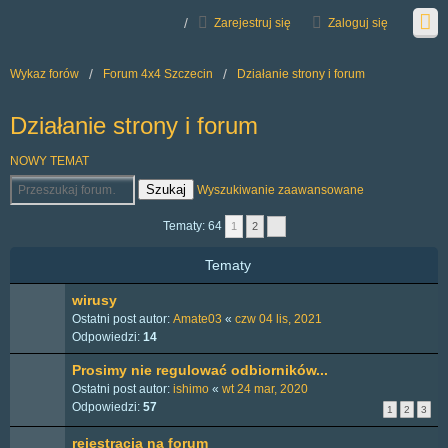
Zarejestruj się
Zaloguj się
Wykaz forów
Forum 4x4 Szczecin
Działanie strony i forum
Działanie strony i forum
NOWY TEMAT
Szukaj
Wyszukiwanie zaawansowane
Tematy: 64
1
2
Tematy
wirusy
Ostatni post autor:
Amate03
«
czw 04 lis, 2021
Odpowiedzi:
14
Prosimy nie regulować odbiorników...
Ostatni post autor:
ishimo
«
wt 24 mar, 2020
Odpowiedzi:
57
1
2
3
rejestracja na forum