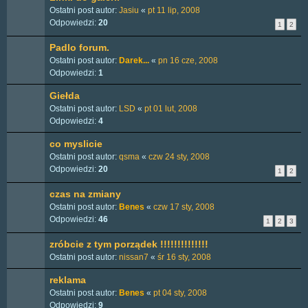
Ostatni post autor:
Jasiu
«
pt 11 lip, 2008
Odpowiedzi:
20
1
2
Padlo forum.
Ostatni post autor:
Darek...
«
pn 16 cze, 2008
Odpowiedzi:
1
Giełda
Ostatni post autor:
LSD
«
pt 01 lut, 2008
Odpowiedzi:
4
co myslicie
Ostatni post autor:
qsma
«
czw 24 sty, 2008
Odpowiedzi:
20
1
2
czas na zmiany
Ostatni post autor:
Benes
«
czw 17 sty, 2008
Odpowiedzi:
46
1
2
3
zróbcie z tym porządek !!!!!!!!!!!!!!
Ostatni post autor:
nissan7
«
śr 16 sty, 2008
reklama
Ostatni post autor:
Benes
«
pt 04 sty, 2008
Odpowiedzi:
9