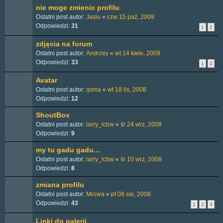
nie moge zmienic profilu
Ostatni post autor:
Jasiu
«
czw 15 paź, 2009
Odpowiedzi:
31
1
2
zdjęcia na forum
Ostatni post autor:
Andrzey
«
wt 14 kwie, 2009
Odpowiedzi:
33
1
2
Avatar
Ostatni post autor:
qsma
«
wt 18 lis, 2008
Odpowiedzi:
12
ShoutBox
Ostatni post autor:
larry_lcbw
«
śr 24 wrz, 2008
Odpowiedzi:
9
my tu gadu gadu...
Ostatni post autor:
larry_lcbw
«
śr 10 wrz, 2008
Odpowiedzi:
8
zmiana profilu
Ostatni post autor:
Mrowa
«
pt 08 sie, 2008
Odpowiedzi:
43
1
2
3
Linki do galerii