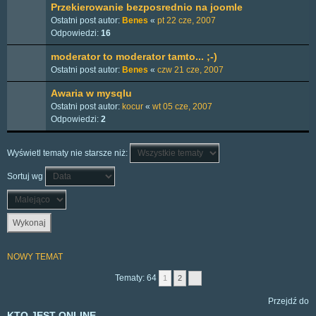
Przekierowanie bezposrednio na joomle
Ostatni post autor:
Benes
«
pt 22 cze, 2007
Odpowiedzi:
16
moderator to moderator tamto... ;-)
Ostatni post autor:
Benes
«
czw 21 cze, 2007
Awaria w mysqlu
Ostatni post autor:
kocur
«
wt 05 cze, 2007
Odpowiedzi:
2
Wyświetl tematy nie starsze niż:
Sortuj wg
NOWY TEMAT
Tematy: 64
1
2
Przejdź do
KTO JEST ONLINE