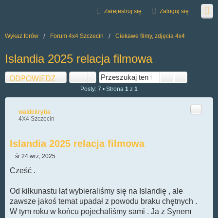
Zarejestruj się
Zaloguj się
Wykaz forów
Forum 4x4 Szczecin
Ciekawe filmy, zdjęcia 4x4
Islandia 2025 relacja filmowa
ODPOWIEDZ
Posty: 7 • Strona
1
z
1
Cytuj
waldekryba
4X4 Szczecin
Islandia 2025 relacja filmowa
śr 24 wrz, 2025
P
o
Cześć .
s
t
Od kilkunastu lat wybieraliśmy się na Islandię , ale
zawsze jakoś temat upadał z powodu braku chętnych .
W tym roku w końcu pojechaliśmy sami . Ja z Synem