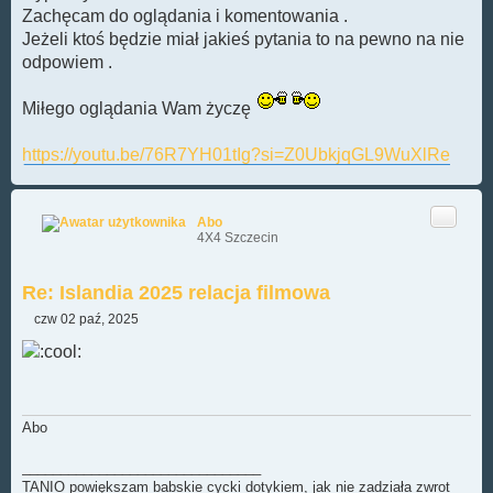
Zachęcam do oglądania i komentowania .
Jeżeli ktoś będzie miał jakieś pytania to na pewno na nie
odpowiem .
Miłego oglądania Wam życzę
https://youtu.be/76R7YH01tIg?si=Z0UbkjqGL9WuXlRe
Cytuj
Abo
4X4 Szczecin
Re: Islandia 2025 relacja filmowa
czw 02 paź, 2025
P
o
s
t
Abo
_______________________________
TANIO powiększam babskie cycki dotykiem, jak nie zadziała zwrot