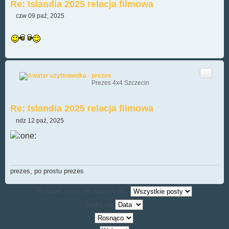
Re: Islandia 2025 relacja filmowa
czw 09 paź, 2025
P
o
s
t
Cytuj
prezes
Prezes 4x4 Szczecin
Re: Islandia 2025 relacja filmowa
ndz 12 paź, 2025
P
o
s
t
prezes, po prostu prezes
Wyświetl posty nie starsze niż:
Sortuj wg