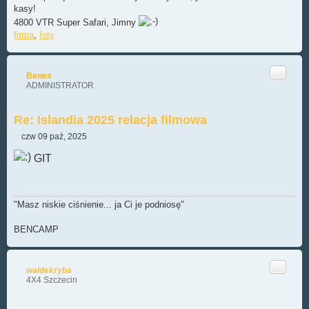
kasy!
4800 VTR Super Safari, Jimny
firma
,
foty
Cytuj
Benes
ADMINISTRATOR
Re: Islandia 2025 relacja filmowa
czw 09 paź, 2025
P
o
GIT
s
t
"Masz niskie ciśnienie... ja Ci je podniosę"
BENCAMP
Cytuj
waldekryba
4X4 Szczecin