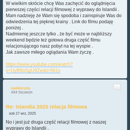
W wielkim skrócie chcę Was zachęcić do oglądnięcia
pierwszej części relacji filmowej z wyprawy do Islandii .
Mam nadzieję że Wam się spodoba i zainspiruje Was do
odwiedzenia tej pięknej krainy . Link do filmu podaję
poniżej .
Nadmienię jeszcze tylko , że być może w najbliższy
weekend będzie też gotowa druga część filmu
relacjonującego nasz pobyt na tej wyspie .
Jak zawsze miłego oglądania Wam życzę .
https://www.youtube.com/watch?
v=UyB8oSgU9Zw&t=561s
Cytuj
waldekryba
4X4 Szczecin
Re: Islandia 2025 relacja filmowa
sob 27 wrz, 2025
P
o
No i jest już druga część relacji filmowej z naszej
s
wyprawy do Islandii .
t