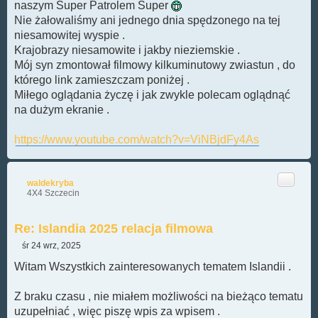
naszym Super Patrolem Super
Nie żałowaliśmy ani jednego dnia spędzonego na tej
niesamowitej wyspie .
Krajobrazy niesamowite i jakby nieziemskie .
Mój syn zmontował filmowy kilkuminutowy zwiastun , do
którego link zamieszczam poniżej .
Miłego oglądania życzę i jak zwykle polecam oglądnąć
na dużym ekranie .
https://www.youtube.com/watch?v=ViNBjdFy4As
Cytuj
waldekryba
4X4 Szczecin
Re: Islandia 2025 relacja filmowa
śr 24 wrz, 2025
P
o
Witam Wszystkich zainteresowanych tematem Islandii .
s
t
Z braku czasu , nie miałem możliwości na bieżąco tematu
uzupełniać , więc piszę wpis za wpisem .