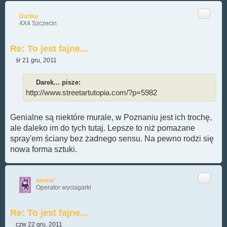
Cytuj
Danka
4X4 Szczecin
Re: To jest fajne...
śr 21 gru, 2011
P
o
s
Darek... pisze:
t
http://www.streetartutopia.com/?p=5982
Genialne są niektóre murale, w Poznaniu jest ich trochę,
ale daleko im do tych tutaj. Lepsze to niż pomazane
spray'em ściany bez żadnego sensu. Na pewno rodzi się
nowa forma sztuki.
Cytuj
nemur
Operator wyciagarki
Re: To jest fajne...
czw 22 gru, 2011