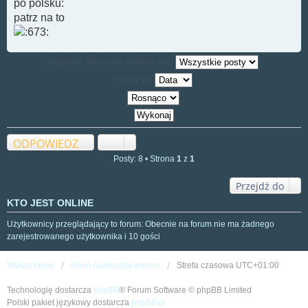
po polsku:
patrz na to
Wyświetl posty nie starsze niż:
Sortuj wg
ODPOWIEDZ
Posty: 8 • Strona
1
z
1
Przejdź do
KTO JEST ONLINE
Użytkownicy przeglądający to forum: Obecnie na forum nie ma żadnego
zarejestrowanego użytkownika i 10 gości
Wykaz forów
Usuń ciasteczka witryny
Strefa czasowa
UTC+01:00
Technologię dostarcza
phpBB
® Forum Software © phpBB Limited
Polski pakiet językowy dostarcza
phpBB.pl