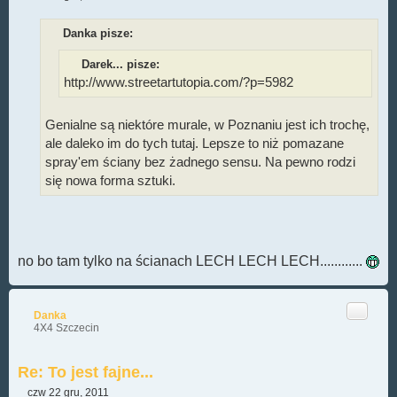
P
o
s
Danka pisze:
t
Darek... pisze:
http://www.streetartutopia.com/?p=5982
Genialne są niektóre murale, w Poznaniu jest ich trochę,
ale daleko im do tych tutaj. Lepsze to niż pomazane
spray'em ściany bez żadnego sensu. Na pewno rodzi
się nowa forma sztuki.
no bo tam tylko na ścianach LECH LECH LECH............
Cytuj
Danka
4X4 Szczecin
Re: To jest fajne...
czw 22 gru, 2011