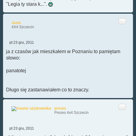
"Legia ty stara k...".
Cytuj
Jasiu
4X4 Szczecin
pt 23 gru, 2011
P
o
ja z czasów jak mieszkałem w Poznaniu to pamiętam
s
słowo:
t
panatotej
Długo się zastanawiałem co to znaczy.
Cytuj
prezes
Prezes 4x4 Szczecin
pt 23 gru, 2011
P
o