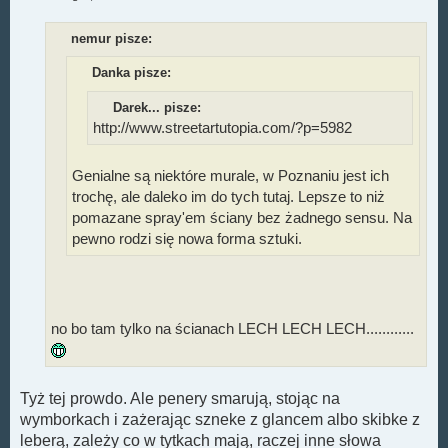
P
o
s
nemur pisze:
t
Danka pisze:
Darek... pisze:
http://www.streetartutopia.com/?p=5982
Genialne są niektóre murale, w Poznaniu jest ich
trochę, ale daleko im do tych tutaj. Lepsze to niż
pomazane spray'em ściany bez żadnego sensu. Na
pewno rodzi się nowa forma sztuki.
no bo tam tylko na ścianach LECH LECH LECH............
Tyż tej prowdo. Ale penery smarują, stojąc na
wymborkach i zażerając szneke z glancem albo skibke z
leberą, zależy co w tytkach mają, raczej inne słowa