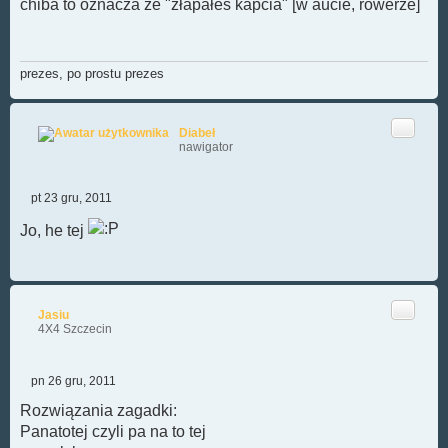
chiba to oznacza że "złapałeś kapcia" [w aucie, rowerze]
s
t
prezes, po prostu prezes
Cytuj
Diabeł
nawigator
pt 23 gru, 2011
P
o
Jo, he tej
s
t
Cytuj
Jasiu
4X4 Szczecin
pn 26 gru, 2011
P
o
Rozwiązania zagadki:
s
Panatotej czyli pa na to tej
t