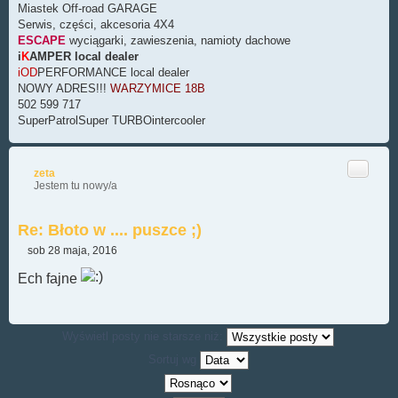
Miastek Off-road GARAGE
Serwis, części, akcesoria 4X4
ESCAPE
wyciągarki, zawieszenia, namioty dachowe
i
K
AMPER local dealer
iOD
PERFORMANCE local dealer
NOWY ADRES!!!
WARZYMICE 18B
502 599 717
SuperPatrolSuper TURBOintercooler
Cytuj
zeta
Jestem tu nowy/a
Re: Błoto w .... puszce ;)
sob 28 maja, 2016
P
o
Ech fajne
s
t
Wyświetl posty nie starsze niż:
Sortuj wg