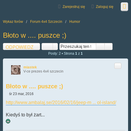
Zarejestruj się
Zaloguj się
Wykaz forów
Forum 4x4 Szczecin
Humor
Błoto w .... puszce ;)
ODPOWIEDZ
Posty: 2 • Strona
1
z
1
Cytuj
miastek
V-ce prezes 4x4 szczecin
Błoto w .... puszce ;)
śr 23 mar, 2016
P
o
http://www.ambalaj.se/2016/02/16/jeep-m ... ol-island/
s
t
Kiedyś to był żart...